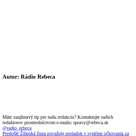
Autor: Rádio Rebeca
Máte zaujímavý tip pre našu redakciu? Kontaktujte našich
redaktorov prostredníctvom e-mailu: spravy@rebeca.sk
@radio_rebeca
Predošlé
Žilinská župa považuje poriadok v systéme očkovania za