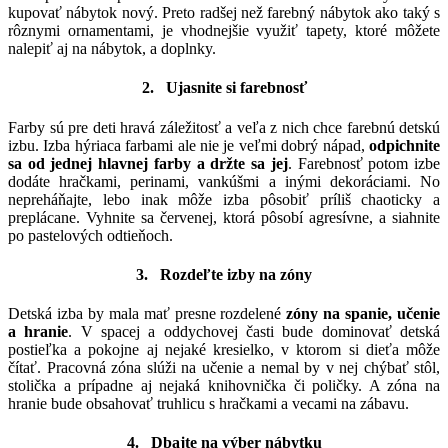
kupovať nábytok nový. Preto radšej než farebný nábytok ako taký s
rôznymi ornamentami, je vhodnejšie využiť tapety, ktoré môžete
nalepiť aj na nábytok, a doplnky.
2. Ujasnite si farebnosť
Farby sú pre deti hravá záležitosť a veľa z nich chce farebnú detskú
izbu. Izba hýriaca farbami ale nie je veľmi dobrý nápad,
odpichnite
sa od jednej hlavnej farby a držte sa jej
. Farebnosť potom izbe
dodáte hračkami, perinami, vankúšmi a inými dekoráciami. No
nepreháňajte, lebo inak môže izba pôsobiť príliš chaoticky a
preplácane. Vyhnite sa červenej, ktorá pôsobí agresívne, a siahnite
po pastelových odtieňoch.
3. Rozdeľte izby na zóny
Detská izba by mala mať presne rozdelené
z
óny na spanie, učenie
a hranie
. V spacej a oddychovej časti bude dominovať detská
postieľka a pokojne aj nejaké kresielko, v ktorom si dieťa môže
čítať. Pracovná zóna slúži na učenie a nemal by v nej chýbať stôl,
stolička a prípadne aj nejaká knihovnička či poličky. A zóna na
hranie bude obsahovať truhlicu s hračkami a vecami na zábavu.
4. Dbajte na výber nábytku