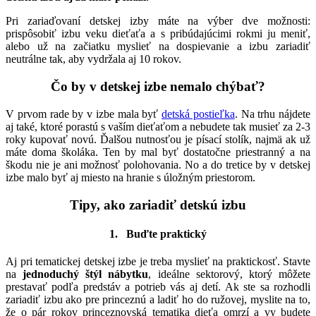
Pri zariaďovaní detskej izby máte na výber dve možnosti:
prispôsobiť izbu veku dieťaťa a s pribúdajúcimi rokmi ju meniť,
alebo už na začiatku myslieť na dospievanie a izbu zariadiť
neutrálne tak, aby vydržala aj 10 rokov.
Čo by v detskej izbe nemalo chýbať
?
V prvom rade by v izbe mala byť
detská postieľka
. Na trhu nájdete
aj také, ktoré porastú s vaším dieťaťom a nebudete tak musieť za 2-3
roky kupovať novú. Ďalšou nutnosťou je písací stolík, najmä ak už
máte doma školáka. Ten by mal byť dostatočne priestranný a na
škodu nie je ani možnosť polohovania. No a do tretice by v detskej
izbe malo byť aj miesto na hranie s úložným priestorom.
Tipy, ako zariadiť detskú izbu
1. Buďte praktický
Aj pri tematickej detskej izbe je treba myslieť na praktickosť. Stavte
na
jednoduchý štýl
nábytku
, ideálne sektorový, ktorý môžete
prestavať podľa predstáv a potrieb vás aj detí. Ak ste sa rozhodli
zariadiť izbu ako pre princeznú a ladiť ho do ružovej, myslite na to,
že o pár rokov princeznovská tematika dieťa omrzí a vy budete