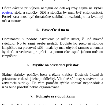
Dôraz dávajte pri výbere nábytku do detskej izby najmä na
výber
postele
, stolu a stoličky. Stôl a stolička by mali byť ergonomické.
Posteľ zasa musí byť dostatočne stabilná a nezabúdajte na kvalitný
rošt a matrac.
5. Posvieťte si na to
Dominantou v podobe osvetlenia je určite luster, či iné hlavné
svietidlo. No to samé osebe nestačí. Doplňte ho preto aj stolnou
lampičkou na pracovný stôl – mala by mať ohybné rameno a nemala
by dieťa osvetľovať pri práci – a potom ešte aspoň jednou nočnou
lampičkou.
6. Myslite na odkladací priestor
Skrine, skrinky, poličky, boxy a rôzne krabice. Dostatok úložných
priestorov v detskej izbe je dôležitý. Vhodné sú boxy s uzáverom a
zatváracia skrinky. Tie vám pomôžu rýchlo upratať neporiadok a
izba bude pôsobiť pekne organizovane.
7. Pohrajte sa s doplnkami