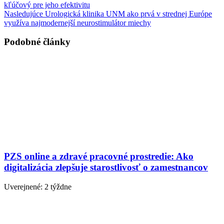
kľúčový pre jeho efektivitu
Nasledujúce
Urologická klinika UNM ako prvá v strednej Európe
využíva najmodernejší neurostimulátor miechy
Podobné články
PZS online a zdravé pracovné prostredie: Ako
digitalizácia zlepšuje starostlivosť o zamestnancov
Uverejnené: 2 týždne