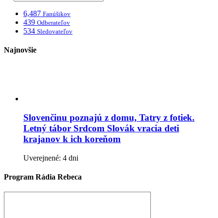
6,487
Fanúšikov
439
Odberateľov
534
Sledovateľov
Najnovšie
Slovenčinu poznajú z domu, Tatry z fotiek.
Letný tábor Srdcom Slovák vracia deti
krajanov k ich koreňom
Uverejnené: 4 dni
Program Rádia Rebeca