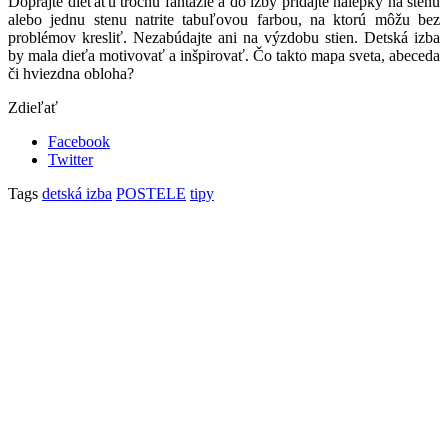
Doprajte dieťaťu trochu fantázie a do izby pridajte nálepky na stenu
alebo jednu stenu natrite tabuľovou farbou, na ktorú môžu bez
problémov kresliť. Nezabúdajte ani na výzdobu stien. Detská izba
by mala dieťa motivovať a inšpirovať. Čo takto mapa sveta, abeceda
či hviezdna obloha?
Zdieľať
Facebook
Twitter
Tags
detská izba
POSTELE
tipy