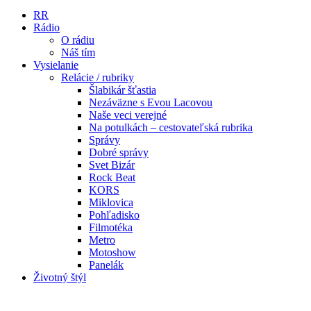
RR
Rádio
O rádiu
Náš tím
Vysielanie
Relácie / rubriky
Šlabikár šťastia
Nezáväzne s Evou Lacovou
Naše veci verejné
Na potulkách – cestovateľská rubrika
Správy
Dobré správy
Svet Bizár
Rock Beat
KORS
Miklovica
Pohľadisko
Filmotéka
Metro
Motoshow
Panelák
Životný štýl