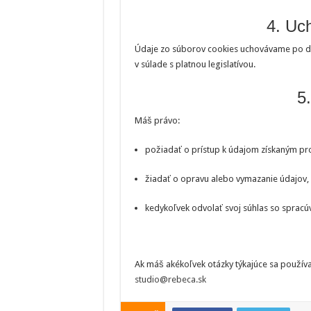
4. Uc
Údaje zo súborov cookies uchovávame po dob
v súlade s platnou legislatívou.
5
Máš právo:
požiadať o prístup k údajom získaným pr
žiadať o opravu alebo vymazanie údajov,
kedykoľvek odvolať svoj súhlas so spracú
Ak máš akékoľvek otázky týkajúce sa používa
studio@rebeca.sk