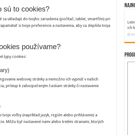
Najn
o sú to cookies?
 sa ukladajú do tvojho zariadenia (počítač, tablet, smartfón) pri
Letn
amätať si tvoje preferencie a nastavenia, aby sa zlepšila tvoja
ich
Uv
cookies používame?
Prog
 typy cookies:
ary)
ungovanie webovej stránky a nemožno ich vypnúť v našich
ia, prístup k zabezpečeným častiam stránky či nastavenie
)
tvoje voľby (napríklad jazyk, región alebo prihlásenie) a
ie. Môžu byť nastavené nami alebo tretími stranami, ktorých