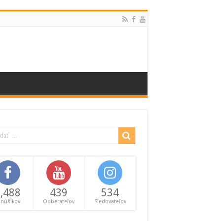
,488
439
534
anúšikov
Odberateľov
Sledovateľov