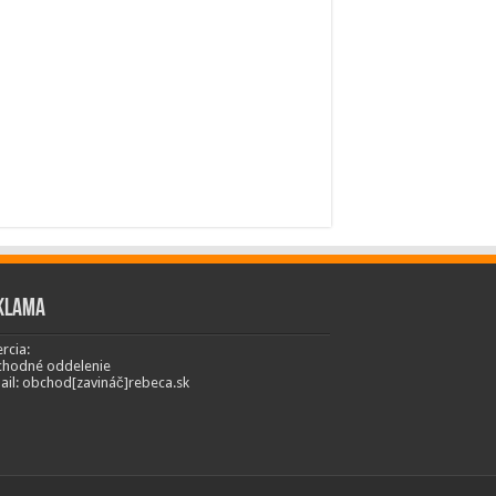
klama
rcia:
hodné oddelenie
ail: obchod[zavináč]rebeca.sk