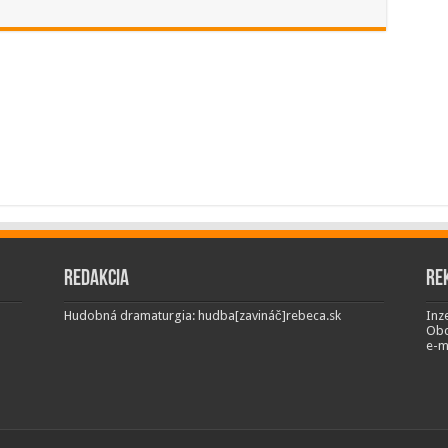
Redakcia
Re
Hudobná dramaturgia: hudba[zavináč]rebeca.sk
Inze
Obc
e-m