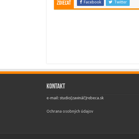
Facebook
Twitter
Zdieľať
Kontakt
e-mail: studio[zavináč]rebeca.sk
Ochrana osobných údajov