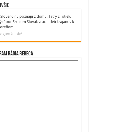
ovšie
Slovenčinu poznajú z domu, Tatry z fotiek.
ý tábor Srdcom Slovák vracia deti krajanov k
 koreňom
erejnené: 1 deň
ram Rádia Rebeca