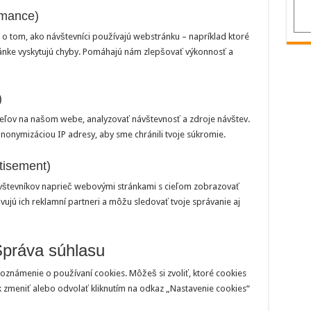
rmance)
o tom, ako návštevníci používajú webstránku – napríklad ktoré
tránke vyskytujú chyby. Pomáhajú nám zlepšovať výkonnosť a
)
ľov na našom webe, analyzovať návštevnosť a zdroje návštev.
nonymizáciou IP adresy, aby sme chránili tvoje súkromie.
tisement)
ávštevníkov naprieč webovými stránkami s cieľom zobrazovať
ujú ich reklamní partneri a môžu sledovať tvoje správanie aj
Správa súhlasu
í oznámenie o používaní cookies. Môžeš si zvoliť, ktoré cookies
 zmeniť alebo odvolať kliknutím na odkaz „Nastavenie cookies“