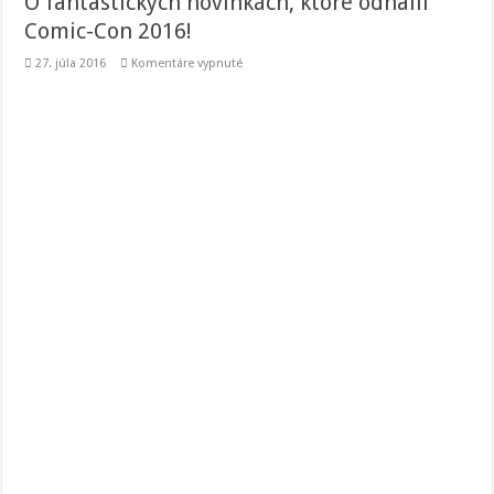
O fantastických novinkách, ktoré odhalil
Comic-Con 2016!
na
27. júla 2016
Komentáre vypnuté
O
fantastických
novinkách,
ktoré
odhalil
Comic-
Con
2016!