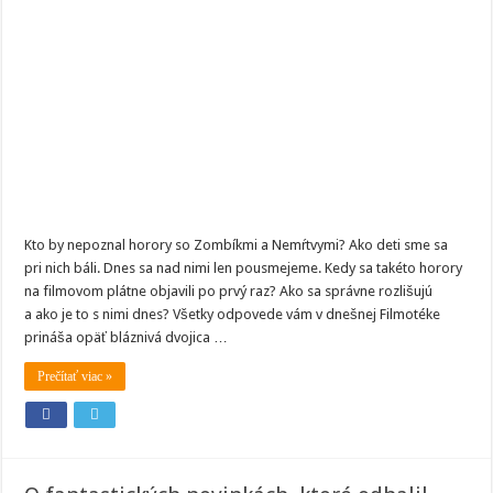
Kto by nepoznal horory so Zombíkmi a Nemŕtvymi? Ako deti sme sa
pri nich báli. Dnes sa nad nimi len pousmejeme. Kedy sa takéto horory
na filmovom plátne objavili po prvý raz? Ako sa správne rozlišujú
a ako je to s nimi dnes? Všetky odpovede vám v dnešnej Filmotéke
prináša opäť bláznivá dvojica …
Prečítať viac »