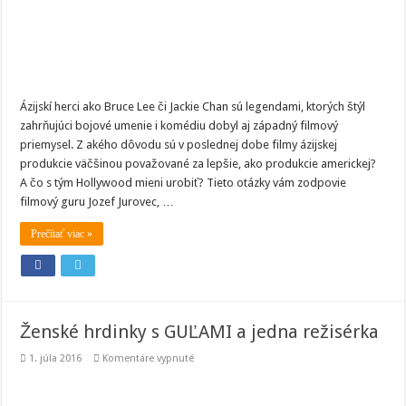
Ázijskí herci ako Bruce Lee či Jackie Chan sú legendami, ktorých štýl
zahrňujúci bojové umenie i komédiu dobyl aj západný filmový
priemysel. Z akého dôvodu sú v poslednej dobe filmy ázijskej
produkcie väčšinou považované za lepšie, ako produkcie americkej?
A čo s tým Hollywood mieni urobiť? Tieto otázky vám zodpovie
filmový guru Jozef Jurovec, …
Prečítať viac »
Ženské hrdinky s GUĽAMI a jedna režisérka
na
1. júla 2016
Komentáre vypnuté
Ženské
hrdinky
s
GUĽAMI