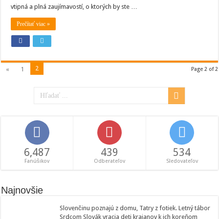
vtipná a plná zaujímavostí, o ktorých by ste …
Prečítať viac »
2
«
1
Page 2 of 2
6,487
439
534
Fanúšikov
Odberateľov
Sledovateľov
Najnovšie
Slovenčinu poznajú z domu, Tatry z fotiek. Letný tábor
Srdcom Slovák vracia deti krajanov k ich koreňom