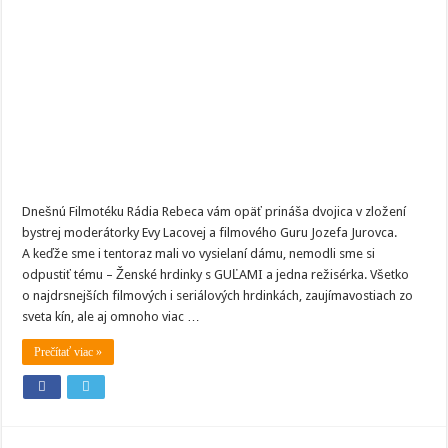
a
jedna
režisérka
Dnešnú Filmotéku Rádia Rebeca vám opäť prináša dvojica v zložení
bystrej moderátorky Evy Lacovej a filmového Guru Jozefa Jurovca.
A keďže sme i tentoraz mali vo vysielaní dámu, nemodli sme si
odpustiť tému – Ženské hrdinky s GUĽAMI a jedna režisérka. Všetko
o najdrsnejších filmových i seriálových hrdinkách, zaujímavostiach zo
sveta kín, ale aj omnoho viac …
Prečítať viac »