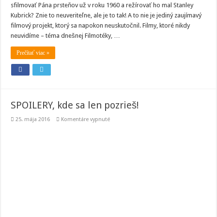
sfilmovať Pána prsteňov už v roku 1960 a režírovať ho mal Stanley
Kubrick? Znie to neuveriteľne, ale je to tak! A to nie je jediný zaujímavý
filmový projekt, ktorý sa napokon neuskutočnil. Filmy, ktoré nikdy
neuvidíme – téma dnešnej Filmotéky, …
Prečítať viac »
SPOILERY, kde sa len pozrieš!
na
25. mája 2016
Komentáre vypnuté
SPOILERY,
kde
sa
len
pozrieš!