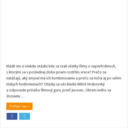
skrýva
za
tvorbou
filmov
o
superhrdinoch?
Kládli ste si niekde otázku kde sa vzali všetky filmy o superhrdinoch,
s ktorými sa v poslednej dobe priam roztrhlo vrece? Prečo sa
natáčajú, aký zmysel má ich kombinovanie a prečo sa točia aj po veľmi
nízkych hodnoteniach? Otázky za vás kladie Miloš Hrabovský
a odpovede prináša filmový guru Jozef Jurovec. Okrem iného sa
dozviete …
Prečítať viac »