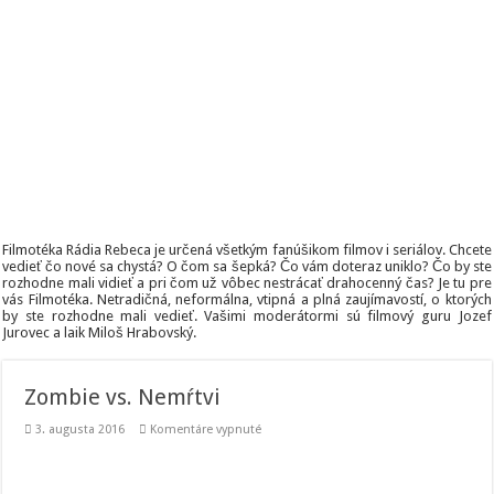
–
Filmotéka Rádia Rebeca je určená všetkým fanúšikom filmov i seriálov. Chcete
vedieť čo nové sa chystá? O čom sa šepká? Čo vám doteraz uniklo? Čo by ste
rozhodne mali vidieť a pri čom už vôbec nestrácať drahocenný čas? Je tu pre
vás Filmotéka. Netradičná, neformálna, vtipná a plná zaujímavostí, o ktorých
by ste rozhodne mali vedieť. Vašimi moderátormi sú filmový guru Jozef
Jurovec a laik Miloš Hrabovský.
Zombie vs. Nemŕtvi
na
3. augusta 2016
Komentáre vypnuté
Zombie
vs.
Nemŕtvi