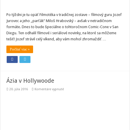
Po týždni je tu opäť Filmotéka v tradičnej zostave – filmový guru Jozef
Jurovec a jeho „parťák“ Miloš Hrabovský – avšak v netradičnom
formáte. Dnes to bude špeciálne o tohtoročnom Comic-Cone v San
Diegu. Ten odhalil filmové i seriálové novinky, na ktoré sa môžeme
tešiť! Jozef strávil celý víkend, aby vám mohol zhromaždiť …
Prečítať viac »
Ázia v Hollywoode
na
20. júla 2016
Komentáre vypnuté
Ázia
v
Hollywoode