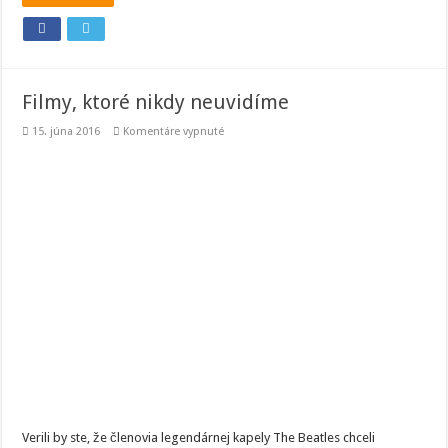
Filmy, ktoré nikdy neuvidíme
na
15. júna 2016
Komentáre vypnuté
Filmy,
ktoré
nikdy
neuvidíme
Verili by ste, že členovia legendárnej kapely The Beatles chceli