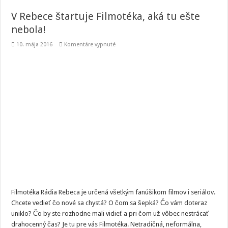
V Rebece štartuje Filmotéka, aká tu ešte
nebola!
na
10. mája 2016
Komentáre vypnuté
V
Rebece
štartuje
Filmotéka,
aká
tu
ešte
nebola!
Filmotéka Rádia Rebeca je určená všetkým fanúšikom filmov i seriálov.
Chcete vedieť čo nové sa chystá? O čom sa šepká? Čo vám doteraz
uniklo? Čo by ste rozhodne mali vidieť a pri čom už vôbec nestrácať
drahocenný čas? Je tu pre vás Filmotéka. Netradičná, neformálna,