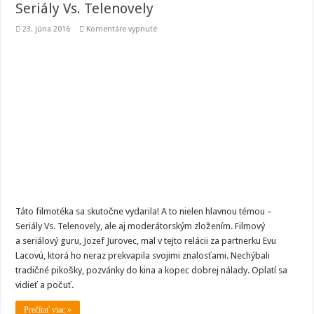
Seriály Vs. Telenovely
na
23. júna 2016
Komentáre vypnuté
Seriály
Vs.
Telenovely
Táto filmotéka sa skutočne vydarila! A to nielen hlavnou témou –
Seriály Vs. Telenovely, ale aj moderátorským zložením. Filmový
a seriálový guru, Jozef Jurovec, mal v tejto relácii za partnerku Evu
Lacovú, ktorá ho neraz prekvapila svojimi znalosťami. Nechýbali
tradičné pikošky, pozvánky do kina a kopec dobrej nálady. Oplatí sa
vidieť a počuť.
Prečítať viac »