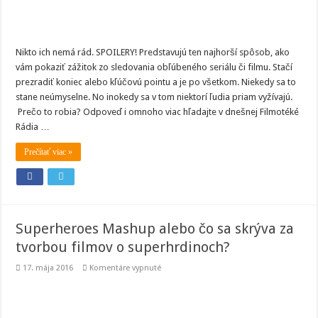
Nikto ich nemá rád. SPOILERY! Predstavujú ten najhorší spôsob, ako
vám pokaziť zážitok zo sledovania obľúbeného seriálu či filmu. Stačí
prezradiť koniec alebo kľúčovú pointu a je po všetkom. Niekedy sa to
stane neúmyselne. No inokedy sa v tom niektorí ľudia priam vyžívajú.
Prečo to robia? Odpoveď i omnoho viac hľadajte v dnešnej Filmotéké
Rádia …
Prečítať viac »
Superheroes Mashup alebo čo sa skrýva za
tvorbou filmov o superhrdinoch?
na
17. mája 2016
Komentáre vypnuté
Superheroes
Mashup
alebo
čo
sa