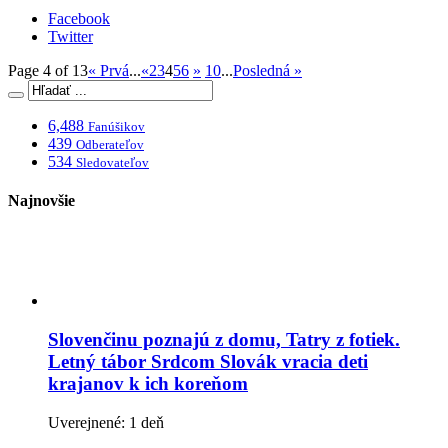
Facebook
Twitter
Page 4 of 13
« Prvá
...
«
2
3
4
5
6
»
10
...
Posledná »
6,488
Fanúšikov
439
Odberateľov
534
Sledovateľov
Najnovšie
Slovenčinu poznajú z domu, Tatry z fotiek.
Letný tábor Srdcom Slovák vracia deti
krajanov k ich koreňom
Uverejnené: 1 deň