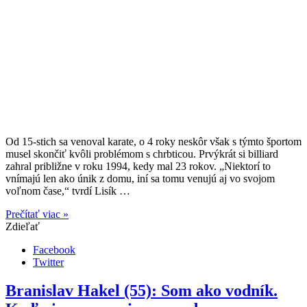
Od 15-stich sa venoval karate, o 4 roky neskôr však s týmto športom
musel skončiť kvôli problémom s chrbticou. Prvýkrát si billiard
zahral približne v roku 1994, kedy mal 23 rokov. „Niektorí to
vnímajú len ako únik z domu, iní sa tomu venujú aj vo svojom
voľnom čase,“ tvrdí Lisík …
Prečítať viac »
Zdieľať
Facebook
Twitter
Branislav Hakel (55): Som ako vodník.