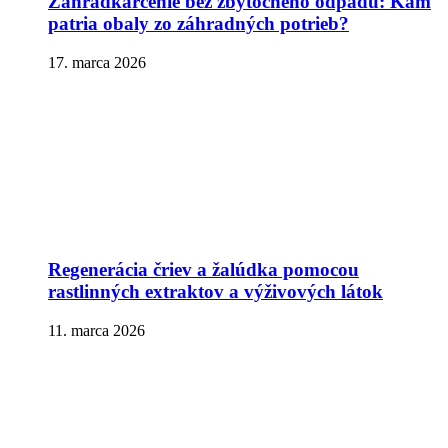
Záhradkárčenie bez zbytočného odpadu: Kam
patria obaly zo záhradných potrieb?
17. marca 2026
Regenerácia čriev a žalúdka pomocou
rastlinných extraktov a výživových látok
11. marca 2026