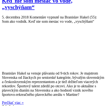
Keď nie som mesiac vo vode,
„vyschýňam“
5. decembra 2018
Komentáre vypnuté
na Branislav Hakel (55):
Som ako vodník. Keď nie som mesiac vo vode, „vyschýňam“
Branislav Hakel sa venuje plávaniu od 9-tich rokov. Je majstrom
Slovenska od žiackych po seniorské kategórie, bývalým slovenským
a československým reprezentantom a je tiež držiteľom viacerých
rekordov. Športový talent zdedil po otcovi. Ako je to aktuálne s
plaveckým dianím na Slovensku a ako hodnotí vznik nového
športovo-rekreačného plaveckého areálu v Martine?
Prečítať viac »