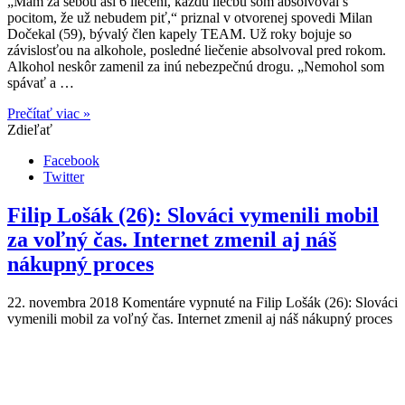
„Mám za sebou asi 6 liečení, každú liečbu som absolvoval s
pocitom, že už nebudem piť,“ priznal v otvorenej spovedi Milan
Dočekal (59), bývalý člen kapely TEAM. Už roky bojuje so
závislosťou na alkohole, posledné liečenie absolvoval pred rokom.
Alkohol neskôr zamenil za inú nebezpečnú drogu. „Nemohol som
spávať a …
Prečítať viac »
Zdieľať
Facebook
Twitter
Filip Lošák (26): Slováci vymenili mobil
za voľný čas. Internet zmenil aj náš
nákupný proces
22. novembra 2018
Komentáre vypnuté
na Filip Lošák (26): Slováci
vymenili mobil za voľný čas. Internet zmenil aj náš nákupný proces