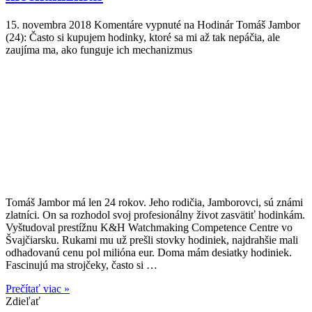
15. novembra 2018
Komentáre vypnuté
na Hodinár Tomáš Jambor
(24): Často si kupujem hodinky, ktoré sa mi až tak nepáčia, ale
zaujíma ma, ako funguje ich mechanizmus
Tomáš Jambor má len 24 rokov. Jeho rodičia, Jamborovci, sú známi
zlatníci. On sa rozhodol svoj profesionálny život zasvätiť hodinkám.
Vyštudoval prestížnu K&H Watchmaking Competence Centre vo
Švajčiarsku. Rukami mu už prešli stovky hodiniek, najdrahšie mali
odhadovanú cenu pol milióna eur. Doma mám desiatky hodiniek.
Fascinujú ma strojčeky, často si …
Prečítať viac »
Zdieľať