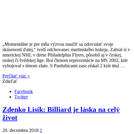
„Momentálne je pre mňa výzvou naučiť sa odovzdať svoje
skúsenosti ďalej,“ tvrdí odchovanec martinského hokeja. Zahral si v
americkej NHL v drese Philadelphia Flyers, pôsobil aj v českej,
ruskej či švédskej lige. Bol členom reprezentácie na MS 2002, kde
vybojoval s tímom zlato. S Pardubicami zase získal 2 krát titul …
Prečítať viac »
Zdieľať
Facebook
Twitter
Zdenko Lisík: Billiard je láska na celý
život
20. decembra 2018
1