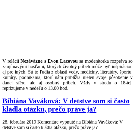
V relácii
Nezáväzne s Evou Lacovou
sa moderátorka rozpráva so
zaujímavými hosťami, ktorých životný príbeh môže byť inšpiráciou
aj pre iných. Sú to ľudia z oblasti vedy, medicíny, literatúry, športu,
kultúry, podnikania, ktorí nám priblížia nielen svoje pôsobenie v
danej sfére, ale aj osobný príbeh. Vždy v stredu o 18-tej,
reprízujeme v nedeľu o 13.00 hod.
Bibiána Vaváková: V detstve som si často
kládla otázku, prečo práve ja?
28. februára 2019
Komentáre vypnuté
na Bibiána Vaváková: V
detstve som si často kládla otázku, prečo práve ja?