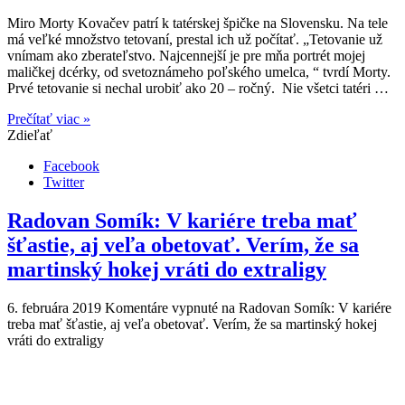
Miro Morty Kovačev patrí k tatérskej špičke na Slovensku. Na tele
má veľké množstvo tetovaní, prestal ich už počítať. „Tetovanie už
vnímam ako zberateľstvo. Najcennejší je pre mňa portrét mojej
maličkej dcérky, od svetoznámeho poľského umelca, “ tvrdí Morty.
Prvé tetovanie si nechal urobiť ako 20 – ročný. Nie všetci tatéri …
Prečítať viac »
Zdieľať
Facebook
Twitter
Radovan Somík: V kariére treba mať
šťastie, aj veľa obetovať. Verím, že sa
martinský hokej vráti do extraligy
6. februára 2019
Komentáre vypnuté
na Radovan Somík: V kariére
treba mať šťastie, aj veľa obetovať. Verím, že sa martinský hokej
vráti do extraligy