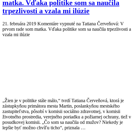
matka. Vďaka politike som sa naučila
trpezlivosti a vzala mi ilúzie
21. februára 2019
Komentáre vypnuté
na Tatiana Červeňová: V
prvom rade som matka. Vďaka politike som sa naučila trpezlivosti a
vzala mi ilúzie
„Žien je v politike stále málo,“ tvrdí Tatiana Červeňová, ktorá je
zástupkyňou primátora mesta Martin, poslankyňou mestského
zastupiteľstva, pôsobí v komisii sociálno zdravotnej, v komisii
životného prostredia, verejného poriadku a požiarnej ochrany, tiež v
posudkovej komisii. „Čo som sa naučila od mužov? Niekedy je
lepšie byť možno chvíľu ticho“, priznala …