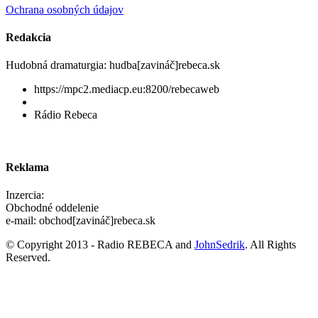
Ochrana osobných údajov
Redakcia
Hudobná dramaturgia: hudba[zavináč]rebeca.sk
https://mpc2.mediacp.eu:8200/rebecaweb
Rádio Rebeca
Reklama
Inzercia:
Obchodné oddelenie
e-mail: obchod[zavináč]rebeca.sk
© Copyright 2013 - Radio REBECA and
JohnSedrik
. All Rights
Reserved.