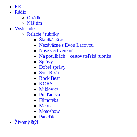
RR
Rádio
O rádiu
Náš tím
Vysielanie
Relácie / rubriky
Šlabikár šťastia
Nezáväzne s Evou Lacovou
Naše veci verejné
Na potulkách – cestovateľská rubrika
Správy
Dobré správy
Svet Bizár
Rock Beat
KORS
Miklovica
Pohľadisko
Filmotéka
Metro
Motoshow
Panelák
Životný štýl