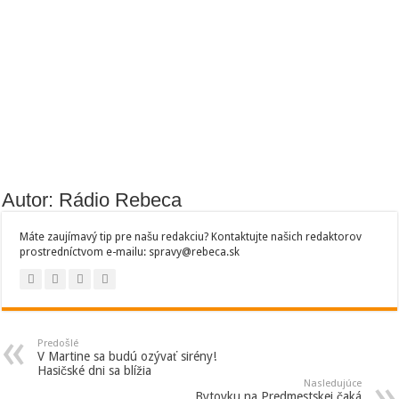
Autor: Rádio Rebeca
Máte zaujímavý tip pre našu redakciu? Kontaktujte našich redaktorov
prostredníctvom e-mailu: spravy@rebeca.sk
Predošlé
V Martine sa budú ozývať sirény!
Hasičské dni sa blížia
Nasledujúce
Bytovku na Predmestskej čaká