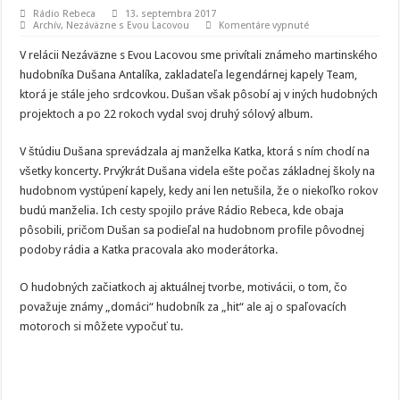
Rádio Rebeca
13. septembra 2017
na
Archív
,
Nezáväzne s Evou Lacovou
Komentáre vypnuté
Dušan
Antalík:
V relácii Nezáväzne s Evou Lacovou sme privítali známeho martinského
Chceli
sme
hudobníka Dušana Antalíka, zakladateľa legendárnej kapely Team,
vytvoriť
ktorá je stále jeho srdcovkou. Dušan však pôsobí aj v iných hudobných
martinskú
„superkapelu“
projektoch a po 22 rokoch vydal svoj druhý sólový album.
V štúdiu Dušana sprevádzala aj manželka Katka, ktorá s ním chodí na
všetky koncerty. Prvýkrát Dušana videla ešte počas základnej školy na
hudobnom vystúpení kapely, kedy ani len netušila, že o niekoľko rokov
budú manželia. Ich cesty spojilo práve Rádio Rebeca, kde obaja
pôsobili, pričom Dušan sa podieľal na hudobnom profile pôvodnej
podoby rádia a Katka pracovala ako moderátorka.
O hudobných začiatkoch aj aktuálnej tvorbe, motivácii, o tom, čo
považuje známy „domáci“ hudobník za „hit“ ale aj o spaľovacích
motoroch si môžete vypočuť tu.