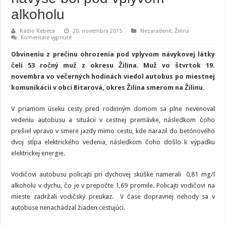
alkoholu
Rádio Rebeca
20. novembra 2015
Nezaradené
,
Žilina
na
Komentáre vypnuté
Havaroval
vodič
Obvineniu z prečinu ohrozenia pod vplyvom návykovej látky
autobusu,
navyše
čelí 53 ročný muž z okresu Žilina. Muž vo štvrtok 19.
bol
novembra vo večerných hodinách viedol autobus po miestnej
pod
vplyvom
komunikácii v obci Bitarová, okres Žilina smerom na Žilinu.
alkoholu
V priamom úseku cesty pred rodinným domom sa plne nevenoval
vedeniu autobusu a situácii v cestnej premávke, následkom čoho
prešiel vpravo v smere jazdy mimo cestu, kde narazil do betónového
dvoj stĺpa elektrického vedenia, následkom čoho došlo k výpadku
elektrickej energie.
Vodičovi autobusu policajti pri dychovej skúške namerali 0,81 mg/l
alkoholu v dychu, čo je v prepočte 1,69 promile. Policajti vodičovi na
mieste zadržali vodičský preukaz. V čase dopravnej nehody sa v
autobuse nenachádzal žiaden cestujúci.