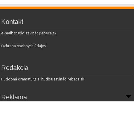
Kontakt
e-mail: studio[zavináč]rebeca.sk
Ochrana osobných údajov
Redakcia
Hudobná dramaturgia: hudba[zavináč]rebeca.sk
Reklama
Inzercia:
Obchodné oddelenie
e-mail: obchod[zavináč]rebeca.sk