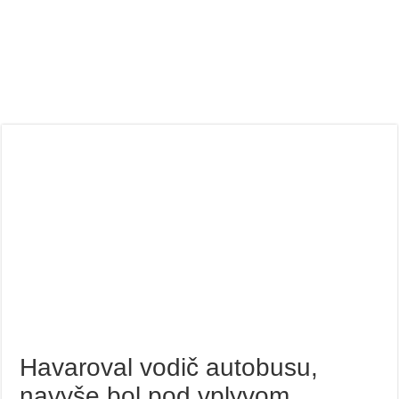
Havaroval vodič autobusu,
navyše bol pod vplyvom