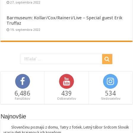
27. septembra 2022
Barmuseum: Kollar/Cox/Raineri/Live – Special guest Erik
Truffaz
19. septembra 2022
6,486
439
534
Fanúšikov
Odberateľov
Sledovateľov
Najnovšie
Slovenčinu poznajú z domu, Tatry z fotiek. Letný tábor Srdcom Slovák
vracia deti krajanov k ich koreňom