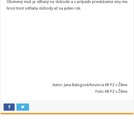
Obvinený muž je stíhaný na slobode a v prípade preukázania viny mu
hrozí trest odňatia slobody až na jeden rok.
Autor: Jana Balogová/hovorca KR PZ v Žiline
Foto: KR PZ v Žiline