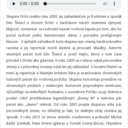
Skupina Dríst vznikla roku 2003. Jej zakladateľom je frontman a spevák
Edo Štencl a slovom Dríst/ v šarišskom nárečí znamená výmysel,
hlúposť, somarina/ sa rozhodol nazvať rockovú kapelu po tom, ako ho
počul vysloviť jednu nemenovanú dámu s poriadne prefajčeným
hlasom . V úplných začiatkoch bola skupina viac-menej hardrockového
razenia a jej repertoár tvorili vlastné aj prevzaté skladby. Autormi
vlastných piesní boli Edo Štencl a Jozef Hajšo, ktorý v tom čase
pôsobil v Dríste ako gitarista. V roku 2005 sa v telese udiali personálne
zmeny a z pôvodnej zostavy ostal len jej zakladateľ. S novými členmi sa
mení aj repertoár a hlavným krédom lídra je aranžovanie slovenských
ľudových piesní do rockovej podoby. Skupina koncertuje prevažne na
slovenských pódiách s niektorými domácimi poprednými umelcami,
zúčastňuje sa niekoľkých festivalov, v susednom Poľsku sa jej dokonca
podarí robiť predskokana legendárnym „Boney M“ a nahráva pár
piesní ako „demo“ snímok. Od roku 2007 prejde skupinou ešte pár
personálnych zmien, no dôležitý je fakt, že skalným vždy zostáva jej
spevák. V roku 2013 sa znovu zmenilo osadenstvo a pribudol Michal
Baláž (cimbal), Peter Ernest (gitara) a Tomáš Ozimý (bicie). Chystáme