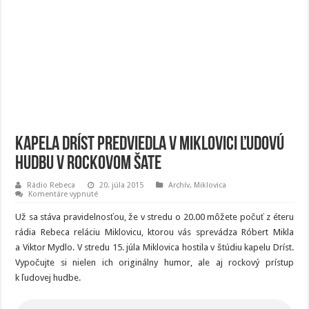
Kapela Dríst predviedla v Miklovici ľudovú
hudbu v rockovom šate
Rádio Rebeca
20. júla 2015
Archív
,
Miklovica
na
Komentáre vypnuté
Kapela
Dríst
Už sa stáva pravidelnosťou, že v stredu o 20.00 môžete počuť z éteru
predviedla
v
rádia Rebeca reláciu Miklovicu, ktorou vás sprevádza Róbert Mikla
Miklovici
a Viktor Mydlo. V stredu 15. júla Miklovica hostila v štúdiu kapelu Dríst.
ľudovú
hudbu
Vypočujte si nielen ich originálny humor, ale aj rockový prístup
v
rockovom
k ľudovej hudbe.
šate