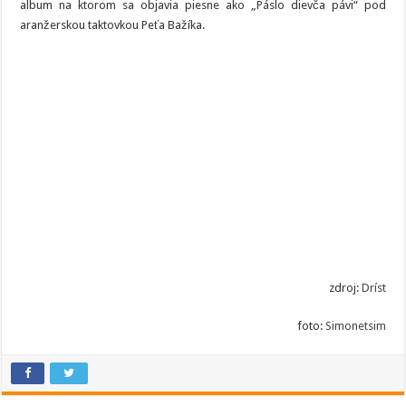
album na ktorom sa objavia piesne ako „Páslo dievča pávi“ pod
aranžerskou taktovkou Peťa Bažíka.
zdroj:
Dríst
foto:
Simonetsim