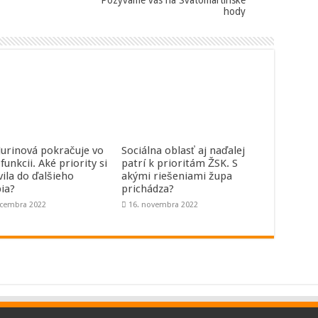
Pozývame vás na Svätomartinské
hody
 Jurinová pokračuje vo
Sociálna oblasť aj naďalej
 funkcii. Aké priority si
patrí k prioritám ŽSK. S
vila do ďalšieho
akými riešeniami župa
ia?
prichádza?
ecembra 2022
16. novembra 2022