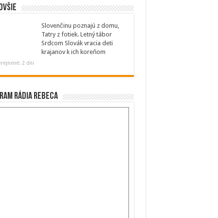
ovšie
Slovenčinu poznajú z domu,
Tatry z fotiek. Letný tábor
Srdcom Slovák vracia deti
krajanov k ich koreňom
rejnené: 2 dni
ram Rádia Rebeca