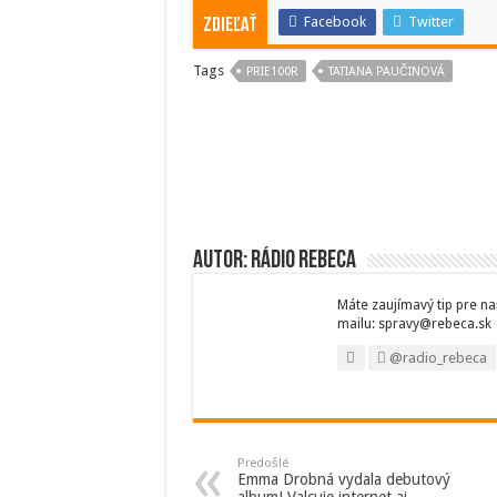
Facebook
Twitter
Zdieľať
Tags
PRIE100R
TATIANA PAUČINOVÁ
Autor: Rádio Rebeca
Máte zaujímavý tip pre na
mailu: spravy@rebeca.sk
@radio_rebeca
Predošlé
Emma Drobná vydala debutový