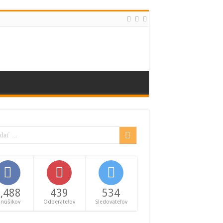
,488
439
534
anúšikov
Odberateľov
Sledovateľov