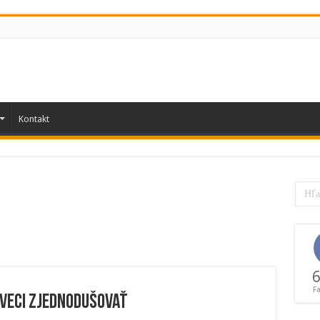
Kontakt
6
F
 veci zjednodušovať