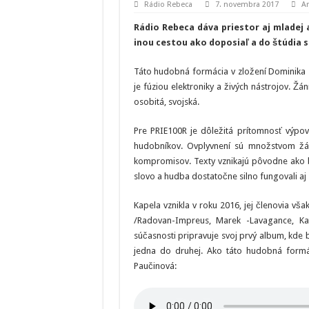
Rádio Rebeca
7. novembra 2017
Ar
Rádio Rebeca dáva priestor aj mladej 
inou cestou ako doposiaľ a do štúdia s
Táto hudobná formácia v zložení Dominika 
je fúziou elektroniky a živých nástrojov. Ž
osobitá, svojská.
Pre PRIE100R je dôležitá prítomnosť výpo
hudobníkov. Ovplyvnení sú množstvom žá
kompromisov. Texty vznikajú pôvodne ako bás
slovo a hudba dostatočne silno fungovali aj
Kapela vznikla v roku 2016, jej členovia vš
/Radovan-Impreus, Marek -Lavagance, Ka
súčasnosti pripravuje svoj prvý album, kde 
jedna do druhej. Ako táto hudobná formáci
Paučinová: