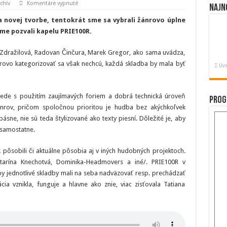
na
chív
Komentáre vypnuté
Najn
Kapela
PRIE100R:
a novej tvorbe, tentokrát sme sa vybrali žánrovo úplne
Nechceme
veci
me pozvali kapelu PRIE100R.
zjednodušovať
Zdražilová, Radovan Činčura, Marek Gregor, ako sama uvádza,
ánrovo kategorizovať sa však nechcú, každá skladba by mala byť
Uve
vede s použitím zaujímavých foriem a dobrá technická úroveň
Prog
nrov, pričom spoločnou prioritou je hudba bez akýchkoľvek
ne, nie sú teda štylizované ako texty piesní. Dôležité je, aby
 samostatne.
ak pôsobili či aktuálne pôsobia aj v iných hudobných projektoch.
tarína Knechotvá, Dominika-Headmovers a iné/. PRIE100R v
by jednotlivé skladby mali na seba nadväzovať resp. prechádzať
a vznikla, funguje a hlavne ako znie, viac zisťovala Tatiana