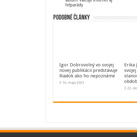
album! Valcuje internet aj
hitparády
Podobné články
Igor Dobrovolný vo svojej
Erika
novej publikácii predstavuje
svojej
Riadok ako ho nepoznáme
stano
obdob
16. mája 2023
22. d