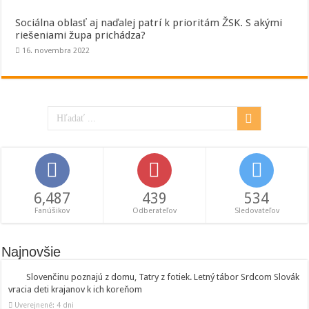
Sociálna oblasť aj naďalej patrí k prioritám ŽSK. S akými
riešeniami župa prichádza?
16. novembra 2022
6,487
439
534
Fanúšikov
Odberateľov
Sledovateľov
Najnovšie
Slovenčinu poznajú z domu, Tatry z fotiek. Letný tábor Srdcom Slovák
vracia deti krajanov k ich koreňom
Uverejnené: 4 dni