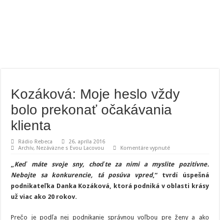
Kozáková: Moje heslo vždy
bolo prekonať očakávania
klienta
Rádio Rebeca
26. apríla 2016
na
Archív
,
Nezáväzne s Evou Lacovou
Komentáre vypnuté
Kozáková:
Moje
„
Keď máte svoje sny, choďte za nimi a myslite pozitívne.
heslo
vždy
Nebojte sa konkurencie, tá posúva vpred
,“ tvrdí úspešná
bolo
podnikateľka Danka Kozáková, ktorá podniká v oblasti krásy
prekonať
očakávania
už viac ako 20 rokov.
klienta
Prečo je podľa nej podnikanie správnou voľbou pre ženy a ako