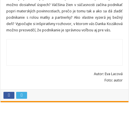
možno dosiahnuť úspech? Väčšina žien v súčasnosti začína podnikať
popri materských povinnostiach, prečo je tomu tak a ako sa dá zladiť
podnikanie s rolou matky a partnerky? Ako vlastne vyzerá jej bežný
deň? Vypočujte si inšpiratívny rozhovor, v ktorom vás Danka Kozáková
možno presvedčí, že podnikanie je správnou voľbou aj pre vás.
Autor: Eva Lacová
Foto: autor