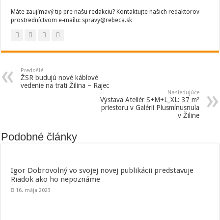
Máte zaujímavý tip pre našu redakciu? Kontaktujte našich redaktorov
prostredníctvom e-mailu: spravy@rebeca.sk
Predošlé
ŽSR budujú nové káblové
vedenie na trati Žilina – Rajec
Nasledujúce
Výstava Ateliér S+M+L_XL: 37 m²
priestoru v Galérii Plusmínusnula
v Žiline
Podobné články
Igor Dobrovolný vo svojej novej publikácii predstavuje
Riadok ako ho nepoznáme
16. mája 2023