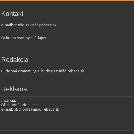
Kontakt
e-mail: studio[zavináč]rebeca.sk
Ochrana osobných údajov
Redakcia
Hudobná dramaturgia: hudba[zavináč]rebeca.sk
Reklama
Inzercia:
Obchodné oddelenie
e-mail: obchod[zavináč]rebeca.sk