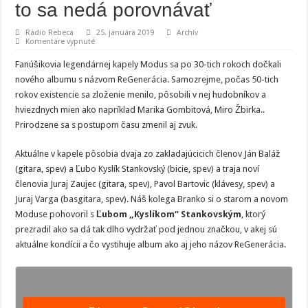
to sa nedá porovnávať
Rádio Rebeca
25. januára 2019
Archív
na
Komentáre vypnuté
Ľubo
„Kyslík“
Fanúšikovia legendárnej kapely Modus sa po 30-tich rokoch dočkali
Stankovský:
Hudba
nového albumu s názvom ReGenerácia. Samozrejme, počas 50-tich
je
rokov existencie sa zloženie menilo, pôsobili v nej hudobníkov a
humánna
záležitosť,
hviezdnych mien ako napríklad Marika Gombitová, Miro Žbirka..
to
sa
Prirodzene sa s postupom času zmenil aj zvuk.
nedá
porovnávať
Aktuálne v kapele pôsobia dvaja zo zakladajúcicich členov Ján Baláž
(gitara, spev) a Ľubo Kyslík Stankovský (bicie, spev) a traja noví
členovia Juraj Zaujec (gitara, spev), Pavol Bartovic (klávesy, spev) a
Juraj Varga (basgitara, spev). Náš kolega Branko si o starom a novom
Moduse pohovoril s
Ľubom „Kyslíkom“ Stankovským
, ktorý
prezradil ako sa dá tak dlho vydržať pod jednou značkou, v akej sú
aktuálne kondícii a čo vystihuje album ako aj jeho názov ReGenerácia.