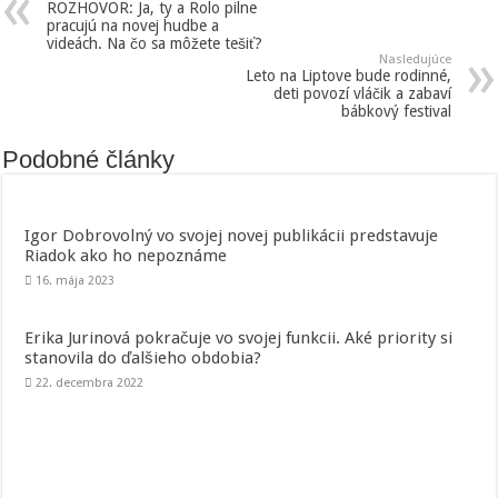
ROZHOVOR: Ja, ty a Rolo pilne
pracujú na novej hudbe a
videách. Na čo sa môžete tešiť?
Nasledujúce
Leto na Liptove bude rodinné,
deti povozí vláčik a zabaví
bábkový festival
Podobné články
Igor Dobrovolný vo svojej novej publikácii predstavuje
Riadok ako ho nepoznáme
16. mája 2023
Erika Jurinová pokračuje vo svojej funkcii. Aké priority si
stanovila do ďalšieho obdobia?
22. decembra 2022