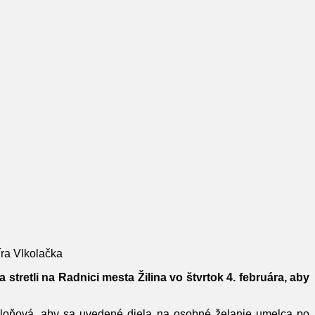
íra Vlkolačka
tretli na Radnici mesta Žilina vo štvrtok 4. februára, aby
dloňová, aby sa uvedené diela na osobné želanie umelca po