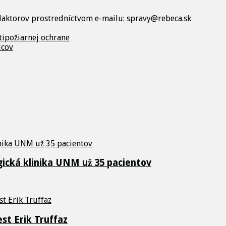
edaktorov prostredníctvom e-mailu: spravy@rebeca.sk
tipožiarnej ochrane
dcov
ická klinika UNM už 35 pacientov
st Erik Truffaz