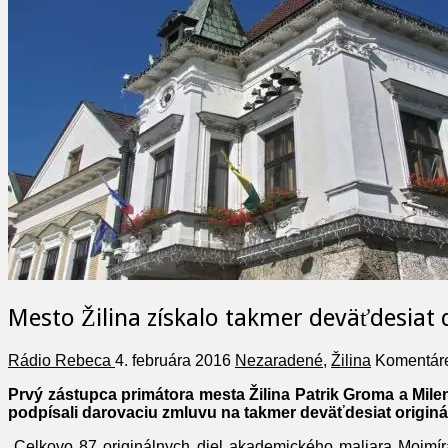
Mesto Žilina získalo takmer deväťdesiat 
Rádio Rebeca
4. februára 2016
Nezaradené
,
Žilina
Komentár
Prvý zástupca primátora mesta Žilina Patrik Groma a Milen
podpísali darovaciu zmluvu na takmer deväťdesiat originá
Celkovo 87 originálnych diel akademického maliara Mojmí