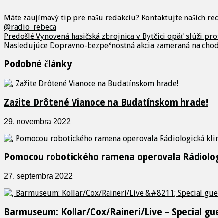
Máte zaujímavý tip pre našu redakciu? Kontaktujte našich r
@radio_rebeca
Predošlé
Vynovená hasičská zbrojnica v Bytčici opäť slúži pro
Nasledujúce
Dopravno-bezpečnostná akcia zameraná na cho
Podobné články
Zažite Drôtené Vianoce na Budatínskom hrade!
29. novembra 2022
Pomocou robotického ramena operovala Rádiolog
27. septembra 2022
Barmuseum: Kollar/Cox/Raineri/Live – Special gue