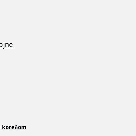
ojne
ch koreňom