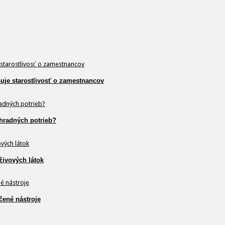
šuje starostlivosť o zamestnancov
hradných potrieb?
živových látok
čené nástroje