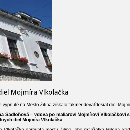
diel Mojmíra Vlkolačka
e vypnuté
na Mesto Žilina získalo takmer deväťdesiat diel Mojm
a Sadloňová – vdova po maliarovi Mojmírovi Vlkolačkovi sa s
lnych diel Mojmíra Vlkolačka.
ra Vlkolačka darovala mestu Žilina jeho manželka Milena Sa