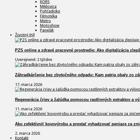
KORS
Miklovica
Pohľadisko
Filmotéka
Metro
Motoshow
Panelák
Životný štýl
PZS online a zdravé pracovné prostredie: Ako digitalizácia zlep
Uverejnené: 2 týždne
Záhradkárčenie bez zbytočného odpadu: Kam patria obaly zo zá
17. marca 2026
Regenerácia čriev a žalúdka pomocou rastlinných extraktov a vý
11. marca 2026
Ako zefektívniť kovovýrobu a prestať vyhadzovať peniaze za zni
2. marca 2026
Kontakt