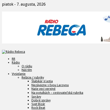
piatok - 7. augusta, 2026
RR
Rádio
O rádiu
Náš tím
Vysielanie
Relácie / rubriky
Šlabikár šťastia
Nezáväzne s Evou Lacovou
Naše veci verejné
Na potulkách – cestovateľská rubrika
Správy
Dobré správy
Svet Bizár
Rock Beat