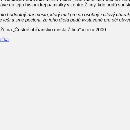
e do tejto historickej pamiatky v centre Žiliny, kde budú sprís
o hodnotný dar mestu, ktorý mal pre ňu osobný i citový charakt
 teší a sme poctení, že jeho diela budú vystavené pre oči obyv
ilina „Čestné občianstvo mesta Žilina“ v roku 2000.