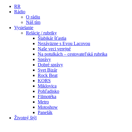
RR
Rádio
O rádiu
Náš tím
Vysielanie
Relácie / rubriky
Šlabikár šťastia
Nezáväzne s Evou Lacovou
Naše veci verejné
Na potulkách – cestovateľská rubrika
Správy
Dobré správy
Svet Bizár
Rock Beat
KORS
Miklovica
Pohľadisko
Filmotéka
Metro
Motoshow
Panelák
Životný štýl