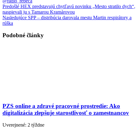
@radio_rebeca
Predošlé
HEX predstavujú chytľavú novinku „Mesto stratilo dych“,
naspievali ju s Tamarou Kramárovou
Nasledujúce
SPP – distribúcia darovala mestu Martin respirátory a
rúška
Podobné články
PZS online a zdravé pracovné prostredie: Ako
digitalizácia zlepšuje starostlivosť o zamestnancov
Uverejnené: 2 týždne