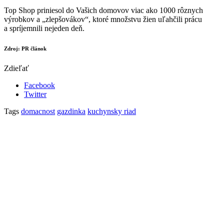
Top Shop priniesol do Vašich domovov viac ako 1000 rôznych
výrobkov a „zlepšovákov“, ktoré množstvu žien uľahčili prácu
a spríjemnili nejeden deň.
Zdroj: PR článok
Zdieľať
Facebook
Twitter
Tags
domacnost
gazdinka
kuchynsky riad