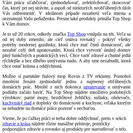
Vám prácu uľahčovať, zjednodušovať, zefektívňovať, skracovať
čas, ktorý pri nej strávite, a aspoň od niektorých neobľúbených úloh
Vás odbremeniť. V ideálnom prípade nezaberú veľa miesta a
nezruinujú Vašu peňaženku. Presne také produkty prináša Top Shop
k Vám domov.
Je to už 20 rokov, odkedy značka
Top Shop
vstúpila na trh. Veľa sa
od tej doby zmenilo, ale cieľ ostáva rovnaký – pokryť všetky
potreby modernej gazdinky, ktorá chce mať čistú domácnosť, ale
nezabiť celý deň upratovaním. Ktorá chce vytvoriť útulný domov
plný funkčných a praktických vecí. Chce variť zdravé a chutné jedlá
rýchlejšie a bez dlhého umývania riadu. A aby sme nezabudli, ktorá
chce ostať krásna a oddýchnutá.
Možno si pamätáte fialový mop Rovus z TV reklamy. Pomohol
mnohým ženám zjednodušiť jednu z najmenej obľúbených
domácich prác. Mnohé z nich dokonca
upratovanie
a umývanie
podlahy začalo baviť. Na Top Shop nájdete množstvo podobných
výrobkov: parné mopy, bezdrôtové žehličky, sušiaky, ohrievače,
kuchynský riad
a doplnky do domácnosti a kuchyne, vďaka ktorým
sa nebudete na domáce práce pozerať s nechuťou.
Vieme, že po ťažkej práci si treba dobre oddýchnuť, preto v sekcii
zdravie a krása
nájdete rôzne masážne prístroje, pomôcky
podporujúce zdravie a rovnako aj produkty pre starostlivosť o telo.