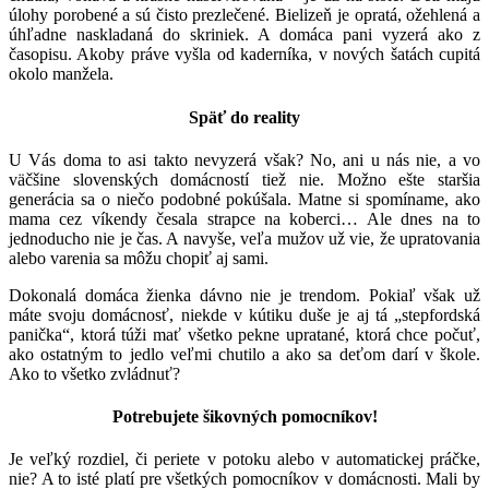
úlohy porobené a sú čisto prezlečené. Bielizeň je opratá, ožehlená a
úhľadne naskladaná do skriniek. A domáca pani vyzerá ako z
časopisu. Akoby práve vyšla od kaderníka, v nových šatách cupitá
okolo manžela.
Späť do reality
U Vás doma to asi takto nevyzerá však? No, ani u nás nie, a vo
väčšine slovenských domácností tiež nie. Možno ešte staršia
generácia sa o niečo podobné pokúšala. Matne si spomíname, ako
mama cez víkendy česala strapce na koberci… Ale dnes na to
jednoducho nie je čas. A navyše, veľa mužov už vie, že upratovania
alebo varenia sa môžu chopiť aj sami.
Dokonalá domáca žienka dávno nie je trendom. Pokiaľ však už
máte svoju domácnosť, niekde v kútiku duše je aj tá „stepfordská
panička“, ktorá túži mať všetko pekne upratané, ktorá chce počuť,
ako ostatným to jedlo veľmi chutilo a ako sa deťom darí v škole.
Ako to všetko zvládnuť?
Potrebujete šikovných pomocníkov!
Je veľký rozdiel, či periete v potoku alebo v automatickej práčke,
nie? A to isté platí pre všetkých pomocníkov v domácnosti. Mali by