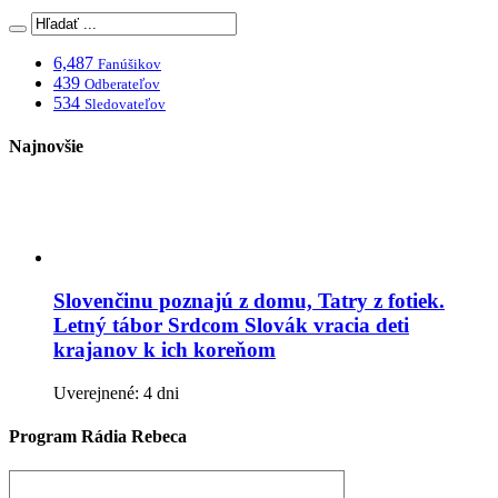
6,487
Fanúšikov
439
Odberateľov
534
Sledovateľov
Najnovšie
Slovenčinu poznajú z domu, Tatry z fotiek.
Letný tábor Srdcom Slovák vracia deti
krajanov k ich koreňom
Uverejnené: 4 dni
Program Rádia Rebeca