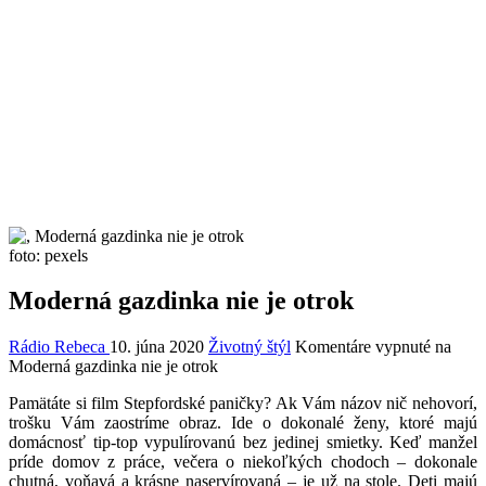
foto: pexels
Moderná gazdinka nie je otrok
Rádio Rebeca
10. júna 2020
Životný štýl
Komentáre vypnuté
na
Moderná gazdinka nie je otrok
Pamätáte si film Stepfordské paničky? Ak Vám názov nič nehovorí,
trošku Vám zaostríme obraz. Ide o dokonalé ženy, ktoré majú
domácnosť tip-top vypulírovanú bez jedinej smietky. Keď manžel
príde domov z práce, večera o niekoľkých chodoch – dokonale
chutná, voňavá a krásne naservírovaná – je už na stole. Deti majú