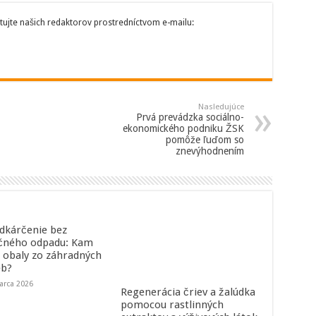
tujte našich redaktorov prostredníctvom e-mailu:
Nasledujúce
Prvá prevádzka sociálno-
ekonomického podniku ŽSK
pomôže ľuďom so
znevýhodnením
dkárčenie bez
čného odpadu: Kam
a obaly zo záhradných
eb?
arca 2026
Regenerácia čriev a žalúdka
pomocou rastlinných