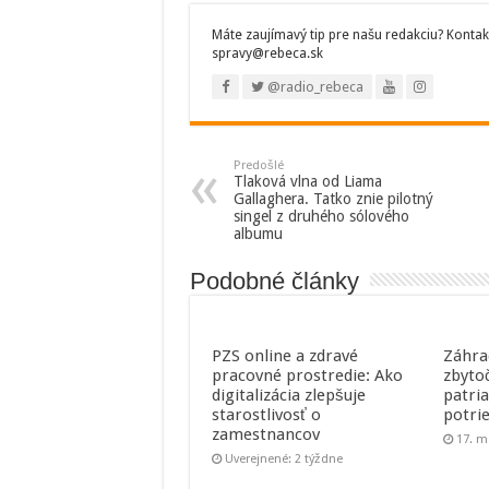
Máte zaujímavý tip pre našu redakciu? Kontak
spravy@rebeca.sk
@radio_rebeca
Predošlé
Tlaková vlna od Liama
Gallaghera. Tatko znie pilotný
singel z druhého sólového
albumu
Podobné články
PZS online a zdravé
Záhra
pracovné prostredie: Ako
zbyto
digitalizácia zlepšuje
patri
starostlivosť o
potri
zamestnancov
17. m
Uverejnené: 2 týždne