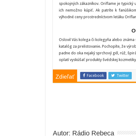
spokojných zákazníkov. Oriflame je typický 
ich nemožno kúpiť. Ak patríte k fanúšikom
výhodné ceny prostredníctvom letáku Orifla
O
Oslovil Vás kolega či kolegyňa alebo známa 
katalóg za prelistovanie. Pochopíte, že výro
padne do oka nejaký sprchový gél, rúž, špir
oplatí vyskúšať produkty švédskej kozmetiky 
Facebook
Twitter
Zdieľať
Autor: Rádio Rebeca