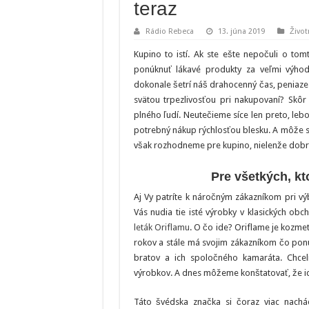
teraz
Rádio Rebeca
13. júna 2019
Život
Kupino to istí. Ak ste ešte nepočuli o to
ponúknuť lákavé produkty za veľmi výho
dokonale šetrí náš drahocenný čas, peniaze
svätou trpezlivosťou pri nakupovaní? Skôr
plného ľudí. Neutečieme síce len preto, leb
potrebný nákup rýchlosťou blesku. A môže s
však rozhodneme pre kupino, nielenže dobr
Pre všetkých, k
Aj Vy patríte k náročným zákazníkom pri v
Vás nudia tie isté výrobky v klasických ob
leták Oriflamu
. O čo ide? Oriflame je kozmet
rokov a stále má svojim zákazníkom čo pon
bratov a ich spoločného kamaráta. Chceli
výrobkov. A dnes môžeme konštatovať, že ic
Táto švédska značka si čoraz viac nachá