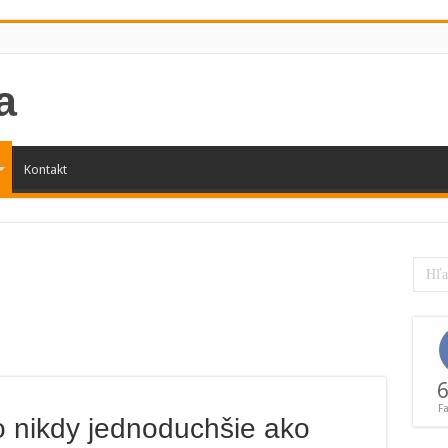
Kontakt
6
F
 nikdy jednoduchšie ako