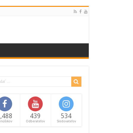
,488
439
534
anúšikov
Odberateľov
Sledovateľov