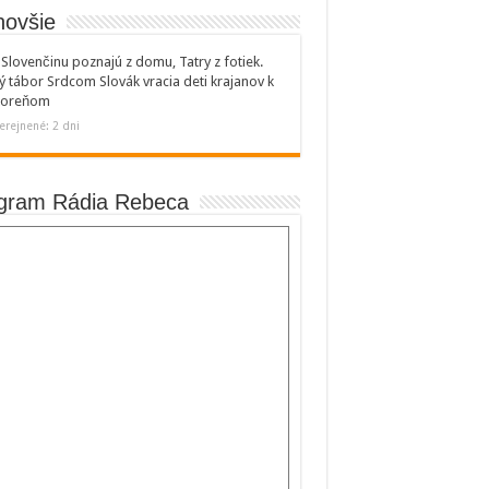
novšie
Slovenčinu poznajú z domu, Tatry z fotiek.
ý tábor Srdcom Slovák vracia deti krajanov k
 koreňom
erejnené: 2 dni
gram Rádia Rebeca