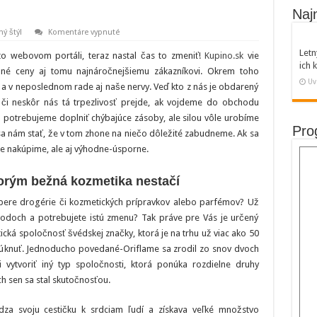
Naj
na
ný štýl
Komentáre vypnuté
Nakupovanie
nebolo
Letn
mto webovom portáli, teraz nastal čas to zmeniť!
Kupino.sk
vie
nikdy
ich
jednoduchšie
dné ceny aj tomu najnáročnejšiemu zákazníkovi. Okrem toho
ako
Uv
 a v neposlednom rade aj naše nervy. Veď kto z nás je obdarený
teraz
 či neskôr nás tá trpezlivosť prejde, ak vojdeme do obchodu
o potrebujeme doplniť chýbajúce zásoby, ale silou vôle urobíme
Pro
a nám stať, že v tom zhone na niečo dôležité zabudneme. Ak sa
e nakúpime, ale aj výhodne-úsporne.
torým bežná kozmetika nestačí
ýbere drogérie či kozmetických prípravkov alebo parfémov? Už
chodoch a potrebujete istú zmenu? Tak práve pre Vás je určený
ická spoločnosť švédskej značky, ktorá je na trhu už viac ako 50
úknuť. Jednoducho povedané-Oriflame sa zrodil zo snov dvoch
 vytvoriť iný typ spoločnosti, ktorá ponúka rozdielne druhy
h sen sa stal skutočnosťou.
dza svoju cestičku k srdciam ľudí a získava veľké množstvo