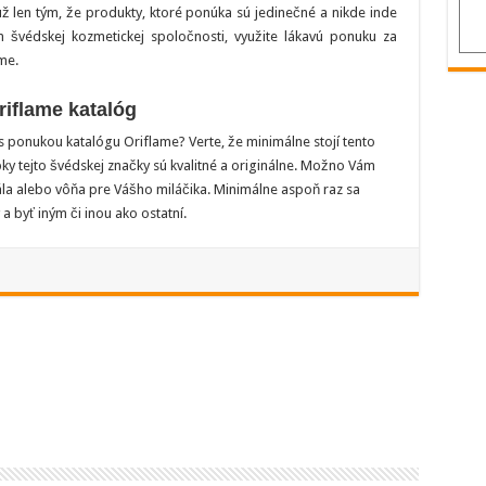
už len tým, že produkty, ktoré ponúka sú jedinečné a nikde inde
 švédskej kozmetickej spoločnosti, využite lákavú ponuku za
me.
riflame katalóg
s ponukou katalógu Oriflame? Verte, že minimálne stojí tento
bky tejto švédskej značky sú kvalitné a originálne. Možno Vám
ála alebo vôňa pre Vášho miláčika. Minimálne aspoň raz sa
a byť iným či inou ako ostatní.