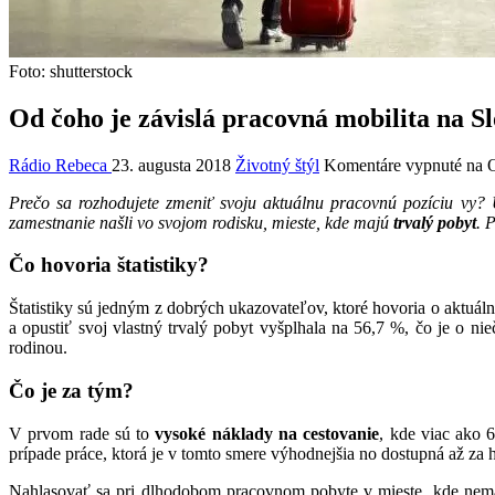
Foto: shutterstock
Od čoho je závislá pracovná mobilita na S
Rádio Rebeca
23. augusta 2018
Životný štýl
Komentáre vypnuté
na O
Prečo sa rozhodujete zmeniť svoju aktuálnu pracovnú pozíciu vy? U
zamestnanie našli vo svojom rodisku, mieste, kde majú
trvalý pobyt
. 
Čo hovoria štatistiky?
Štatistiky sú jedným z dobrých ukazovateľov, ktoré hovoria o aktuál
a opustiť svoj vlastný trvalý pobyt vyšplhala na 56,7 %, čo je o ni
rodinou.
Čo je za tým?
V prvom rade sú to
vysoké náklady na cestovanie
, kde viac ako 6
prípade práce, ktorá je v tomto smere výhodnejšia no dostupná až za 
Nahlasovať sa pri dlhodobom pracovnom pobyte v mieste, kde nemát