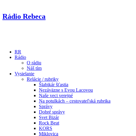
Rádio Rebeca
RR
Rádio
O rádiu
Náš tím
Vysielanie
Relácie / rubriky
Šlabikár šťastia
Nezáväzne s Evou Lacovou
Naše veci verejné
Na potulkách – cestovateľská rubrika
Správy
Dobré správy
Svet Bizár
Rock Beat
KORS
Miklovica