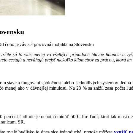
lovensku
d čoho je závislá pracovná mobilita na Slovensku
rčite sú to viac menej vo všetkých prípadoch hlavne financie a vyšši
Preto cestujú a neváhajú prejsť niekoľko kilometrov za prácou, ktorá im
nom stave a fungovaní spoločnosti alebo jednotlivých systémov. Jedna 
ečo menej ako v dávnejšej minulosti. Na 23 % sa znížil zasa počet ľud
0 percent ľudí nie je ochotná minúť 50 €. Pre ľudí, ktorí tak musia eš
hranicami SR.
e trvalé bydlisko je dnes síce jednoduché, pretože môžete
využiť p