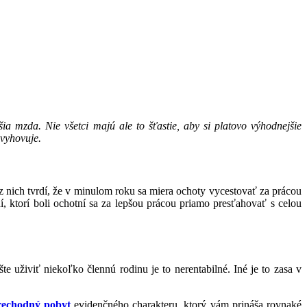
a mzda. Nie všetci majú ale to šťastie, aby si platovo výhodnejšie
 vyhovuje.
z nich tvrdí, že v minulom roku sa miera ochoty vycestovať za prácou
í, ktorí boli ochotní sa za lepšou prácou priamo presťahovať s celou
te uživiť niekoľko člennú rodinu je to nerentabilné. Iné je to zasa v
rechodný pobyt
evidenčného charakteru, ktorý vám prináša rovnaké