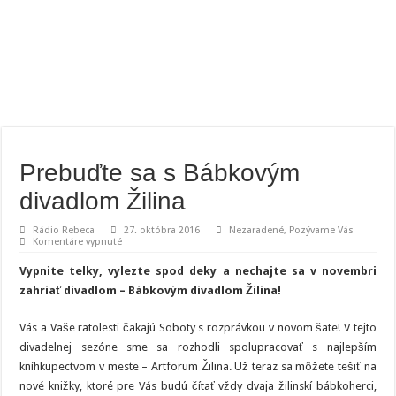
Prebuďte sa s Bábkovým
divadlom Žilina
Rádio Rebeca
27. októbra 2016
Nezaradené
,
Pozývame Vás
na
Komentáre vypnuté
Prebuďte
sa
Vypnite telky, vylezte spod deky a nechajte sa v novembri
s
Bábkovým
zahriať divadlom – Bábkovým divadlom Žilina!
divadlom
Žilina
Vás a Vaše ratolesti čakajú Soboty s rozprávkou v novom šate! V tejto
divadelnej sezóne sme sa rozhodli spolupracovať s najlepším
kníhkupectvom v meste – Artforum Žilina. Už teraz sa môžete tešiť na
nové knižky, ktoré pre Vás budú čítať vždy dvaja žilinskí bábkoherci,