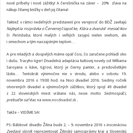
nové príbehy i nové zážitky! A čerešnička na záver – 20% zľava na
nákup čítanej knižky v deň jej čítania!
Taktiež v rámci nedeľných predstavení pre verejnosť do BDŽ zavítajú
Najlepšia rozprávka o Červenej čiapočke, Klára a dvanásť mesiačikov
či
Perinbaba,
ktoré malých i veľkých zasypú nielen snehom, ale
i smiechom a tým naozajstným teplom…
A pre mladých a dospelých máme opäť čosi, čo zaručene pohladí oko
i dušu. Tracyho tiger! Divadelná adaptácia kultovej novely od Williama
Saroyana o káve, tigrovi, ktorý je čierny panter, a predovšetkým
láske… Tentokrát výnimočne nie v stredu, alebo v sobotu 19.
novembra 2016 o 19:00 hod. na Noci divadiel 2016. Siedmy ročník
otvorených divadiel a výnimočných zážitkov, ktorý spojí 49 divadiel
z 22 slovenských miest vrátane nás, nesie motto
Sedmospáči,
prebuďte sa!
Viac na
www.nocdivadiel.sk
.
Takže – VIDÍME SA!
PS: Bábkové divadlo Žilina bude 2. – 9. novembra 2016 s inscenáciou
Zvedavý sloník
reprezentovať Žilinský samosprávny kraj a Slovenskú