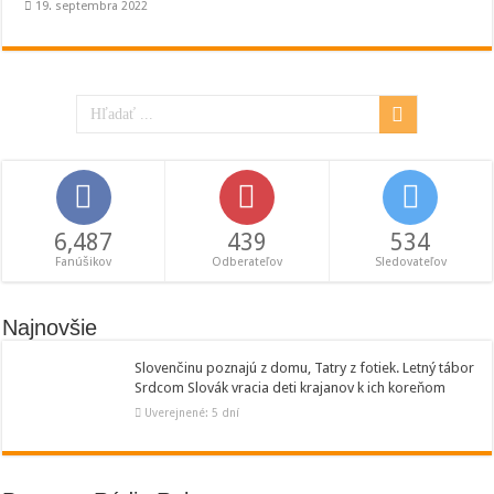
19. septembra 2022
6,487
439
534
Fanúšikov
Odberateľov
Sledovateľov
Najnovšie
Slovenčinu poznajú z domu, Tatry z fotiek. Letný tábor
Srdcom Slovák vracia deti krajanov k ich koreňom
Uverejnené: 5 dní