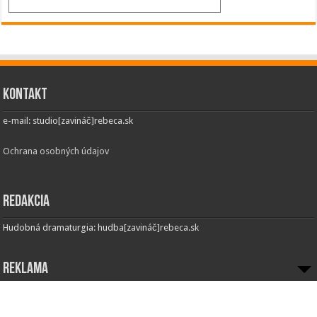
Kontakt
e-mail: studio[zavináč]rebeca.sk
Ochrana osobných údajov
Redakcia
Hudobná dramaturgia: hudba[zavináč]rebeca.sk
Reklama
Inzercia:
Obchodné oddelenie
e-mail: obchod[zavináč]rebeca.sk