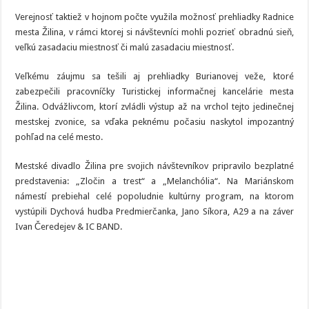
Verejnosť taktiež v hojnom počte využila možnosť prehliadky Radnice
mesta Žilina, v rámci ktorej si návštevníci mohli pozrieť obradnú sieň,
veľkú zasadaciu miestnosť či malú zasadaciu miestnosť.
Veľkému záujmu sa tešili aj prehliadky Burianovej veže, ktoré
zabezpečili pracovníčky Turistickej informačnej kancelárie mesta
Žilina. Odvážlivcom, ktorí zvládli výstup až na vrchol tejto jedinečnej
mestskej zvonice, sa vďaka peknému počasiu naskytol impozantný
pohľad na celé mesto.
Mestské divadlo Žilina pre svojich návštevníkov pripravilo bezplatné
predstavenia: „Zločin a trest“ a „Melanchólia“. Na Mariánskom
námestí prebiehal celé popoludnie kultúrny program, na ktorom
vystúpili Dychová hudba Predmierčanka, Jano Síkora, A29 a na záver
Ivan Čeredejev & IC BAND.