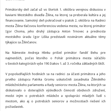
Primátorsky deň začal už vo štvrtok 1. októbra verejnou diskusiou v
kaviarni Mestského divadla Žilina, na ktorej sa preberala kultúra a jej
financovanie. Samotný deň pokračoval v piatok 2. októbra na Radnici
mesta Žilina tlačovou konferenciou vedenia mesta, na ktorej primátor
Igor Choma, jeho druhý zástupca Anton Trnovec a prednosta
mestského úradu Igor Liška predstavili novinárom aktuálne témy
týkajúce sa Žilinčanov.
Na Námestie Andreja Hlinku prišiel primátor fandiť Behu pre
najmenších, počas ktorého o Pohár primátora mesta súťažilo
v šiestich kategóriách vyše 190 žiakov 1. až 3. ročníka základných škôl.
V popoludňajších hodinách sa na radnici za účasti primátora a jeho
prvého zástupcu Patrika Gromu uskutočnili zasadnutia Žilinského
mládežníckeho parlamentu a Rady seniorov mesta Žilina, na ktorých sa
diskutovalo o doterajších výsledkoch činností obidvoch združení,
medzi iným o potrebách mládeže a spolupráci mladých ľudí s
mestom, ako aj o potrebách seniorov a možnostiach riešení ich
požiadaviek.