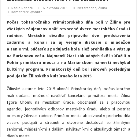
Rádio Rebeca
6. októbra 2015
Nezaradené
,
Žilina
na
Komentáre vypnuté
Primátorský
deň
Počas tohtoročného Primátorského dňa boli v Žiline pre
ešte
viac
všetkých záujemcov opäť otvorené dvere mestského úradu i
otvoril
radnice. Mestské divadlo pripravilo dve predstavenia
dvere
žilinskej
zadarmo a konali sa aj verejné diskusie s mládežou
samosprávy
pre
a seniormi. Súčasťou podujatia bola tiež prehliadka a výstup
verejnosť
na Burianovu vežu. Najmenší žiaci základných škôl súťažili o
Pohár primátora mesta a na Mariánskom námestí nechýbal
kultúrny program. Primátorský deň bol zároveň posledným
podujatím Žilinského kultúrneho leta 2015.
Žilinské kultúrne leto 2015 ukončil Primátorsky deň, počas ktorého
mali občania možnosť navštíviť kanceláriu primátora mesta Žilina
Igora Chomu na mestskom úrade, oboznámiť sa s pracovnou
agendou jednotlivých odborov mestského úradu alebo si pozrieť
priestory žilinskej radnice. Primátor mesta absolvoval v priebehu dňa
viacero podujatí a stretnutí a otvorene diskutoval so žilinskými
seniormi, mládežníkmi a ďalšími návštevníkmi o aktuálnych témach a
dianí v meste.