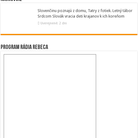
Slovenčinu poznajú z domu, Tatry z fotiek. Letný tábor
Srdcom Slovák vracia deti krajanov k ich koreňom
Uverejnené: 2 dni
Program Rádia Rebeca