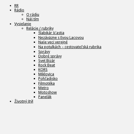
RR
Rádio
O rádiu
Náš tím
Vysielanie
Relácie / rubriky
Šlabikár šťastia
Nezáväzne s Evou Lacovou
Naše veci verejné
Na potulkách – cestovateľská rubrika
Správy
Dobré správy
Svet Bizár
Rock Beat
KORS
Miklovica
Pohľadisko
Filmotéka
Metro
Motoshow
Panelák
Životný štýl