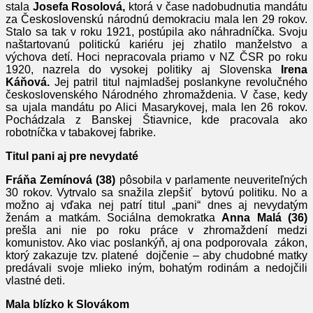
stala
Josefa Rosolová,
ktorá v čase nadobudnutia mandátu
za Československú národnú demokraciu mala len 29 rokov.
Stalo sa tak v roku 1921, postúpila ako náhradníčka. Svoju
naštartovanú politickú kariéru jej zhatilo manželstvo a
výchova detí. Hoci nepracovala priamo v NZ ČSR po roku
1920, nazrela do vysokej politiky aj Slovenska
Irena
Káňová.
Jej patril titul najmladšej poslankyne revolučného
československého Národného zhromaždenia. V čase, kedy
sa ujala mandátu po Alici Masarykovej, mala len 26 rokov.
Pochádzala z Banskej Štiavnice, kde pracovala ako
robotníčka v tabakovej fabrike.
Titul pani aj pre nevydaté
Fráňa Zemínová (38)
pôsobila v parlamente neuveriteľných
30 rokov. Vytrvalo sa snažila zlepšiť bytovú politiku. No a
možno aj vďaka nej patrí titul „pani“ dnes aj nevydatým
ženám a matkám. Sociálna demokratka
Anna Malá
(36)
prešla ani nie po roku práce v zhromaždení medzi
komunistov. Ako viac poslankýň, aj ona podporovala zákon,
ktorý zakazuje tzv. platené dojčenie – aby chudobné matky
predávali svoje mlieko iným, bohatým rodinám a nedojčili
vlastné deti.
Mala blízko k Slovákom