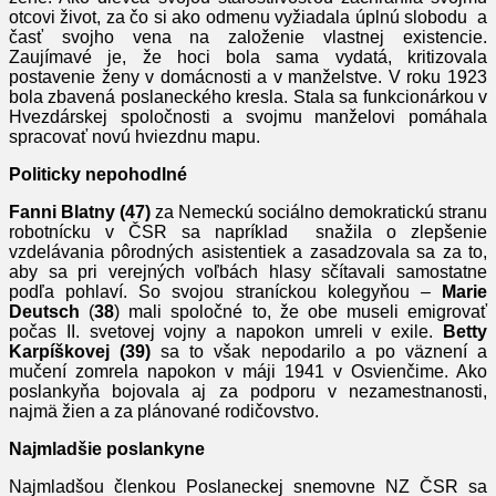
otcovi život, za čo si ako odmenu vyžiadala úplnú slobodu a
časť svojho vena na založenie vlastnej existencie.
Zaujímavé je, že hoci bola sama vydatá, kritizovala
postavenie ženy v domácnosti a v manželstve. V roku 1923
bola zbavená poslaneckého kresla. Stala sa funkcionárkou v
Hvezdárskej spoločnosti a svojmu manželovi pomáhala
spracovať novú hviezdnu mapu.
Politicky nepohodlné
Fanni Blatny (47)
za Nemeckú sociálno demokratickú stranu
robotnícku v ČSR sa napríklad snažila o zlepšenie
vzdelávania pôrodných asistentiek a zasadzovala sa za to,
aby sa pri verejných voľbách hlasy sčítavali samostatne
podľa pohlaví. So svojou straníckou kolegyňou –
Marie
Deutsch
(
38
) mali spoločné to, že obe museli emigrovať
počas II. svetovej vojny a napokon umreli v exile.
Betty
Karpíškovej (39)
sa to však nepodarilo a po väznení a
mučení zomrela napokon v máji 1941 v Osvienčime. Ako
poslankyňa bojovala aj za podporu v nezamestnanosti,
najmä žien a za plánované rodičovstvo.
Najmladšie poslankyne
Najmladšou členkou Poslaneckej snemovne NZ ČSR sa