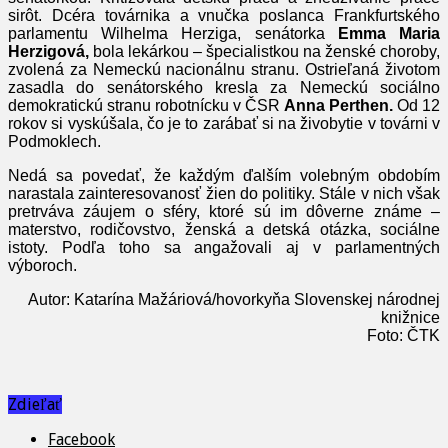
sirôt. Dcéra továrnika a vnučka poslanca Frankfurtského
parlamentu Wilhelma Herziga, senátorka
Emma Maria
Herzigová,
bola lekárkou – špecialistkou na ženské choroby,
zvolená za Nemeckú nacionálnu stranu. Ostrieľaná životom
zasadla do senátorského kresla za Nemeckú sociálno
demokratickú stranu robotnícku v ČSR
Anna Perthen.
Od 12
rokov si vyskúšala, čo je to zarábať si na živobytie v továrni v
Podmoklech.
Nedá sa povedať, že každým ďalším volebným obdobím
narastala zainteresovanosť žien do politiky. Stále v nich však
pretrváva záujem o sféry, ktoré sú im dôverne známe –
materstvo, rodičovstvo, ženská a detská otázka, sociálne
istoty. Podľa toho sa angažovali aj v parlamentných
výboroch.
Autor: Katarína Mažáriová/hovorkyňa Slovenskej národnej
knižnice
Foto: ČTK
Zdieľať
Facebook