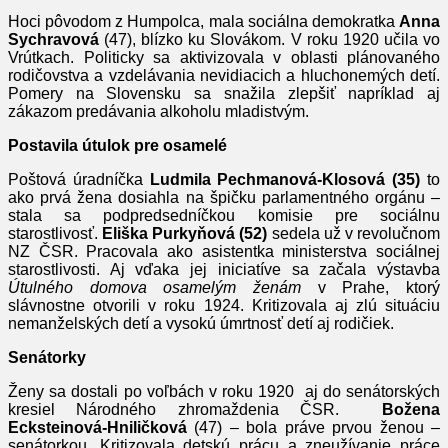
Hoci pôvodom z Humpolca, mala sociálna demokratka
Anna
Sychravová
(47), blízko ku Slovákom. V roku 1920 učila vo
Vrútkach. Politicky sa aktivizovala v oblasti plánovaného
rodičovstva a vzdelávania nevidiacich a hluchonemých detí.
Pomery na Slovensku sa snažila zlepšiť napríklad aj
zákazom predávania alkoholu mladistvým.
Postavila útulok pre osamelé
Poštová úradníčka
Ludmila Pechmanová-Klosová
(35)
to
ako prvá žena dosiahla na špičku parlamentného orgánu –
stala sa podpredsedníčkou komisie pre sociálnu
starostlivosť.
Eliška Purkyňová
(52)
sedela už v revolučnom
NZ ČSR. Pracovala ako asistentka ministerstva sociálnej
starostlivosti. Aj vďaka jej iniciatíve sa začala výstavba
Útulného domova osamelým ženám
v Prahe, ktorý
slávnostne otvorili v roku 1924. Kritizovala aj zlú situáciu
nemanželských detí a vysokú úmrtnosť detí aj rodičiek.
Senátorky
Ženy sa dostali po voľbách v roku 1920 aj do senátorských
kresiel Národného zhromaždenia ČSR.
Božena
Ecksteinová-Hniličková
(47) – bola práve prvou ženou –
senátorkou. Kritizovala detskú prácu a zneužívanie práce