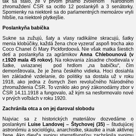
tak sa stalo, že v prvom priamo zvolenom Národnom
zhromaždení ČSR sa ocitlo 12 poslankýň a 3 senátorky.
Spomienky na niektoré sa do parlamentných memoárov vryli
hlbšie, na niektoré plytkejšie.
Poslankyňa babička
Sukne sa zužujú, šaty a vlasy radikálne skracujú, šatky
menia klobúčiky, každá žena chce vyzerať aspoň trocha ako
Coco Chanel či Mary Pickfordoová. Nie však matka šiestich
detí a poslankyňa za agrárnikov
Anna Chlebounová (v
r.1920 mala 45 rokov)
. Na rokovania zásadne chodievala v
šatke, uviazanej pod hrdlom „na babičku“, čím
demonštrovala, že je žena českého vidieka. Hoci dosiahla
len základné vzdelanie, do politiky sa dostala už v roku
1918, ako jedna z ôsmych žien revolučného Národného
zhromaždenia ČSR. To vzniklo ako prvý zákonodárny zbor v
ČSR 14.11.1918 a fungovalo, až kým sa nesformovalo nové
v prvých voľbách v roku 1920.
Zachránila otca a on jej daroval slobodu
Najviac sa z historických materiálov dozvedáme o
poslankyni
Luise Landovej – Štychovej (35)
– študujúcej
astronómiu a sociológiu, anarchistke, skautke a inak aktívnej
žene. Ako dievča svojou starostlivosťou zachránila svojmu