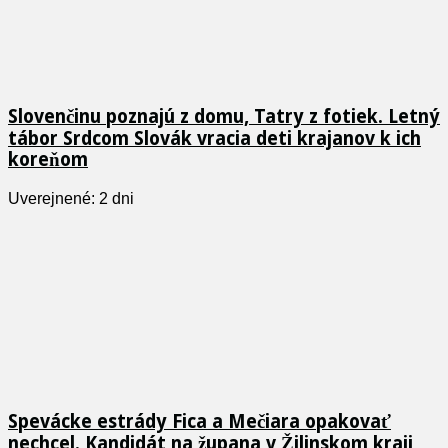
Slovenčinu poznajú z domu, Tatry z fotiek. Letný
tábor Srdcom Slovák vracia deti krajanov k ich
koreňom
Uverejnené: 2 dni
Spevácke estrády Fica a Mečiara opakovať
nechcel. Kandidát na župana v Žilinskom kraji