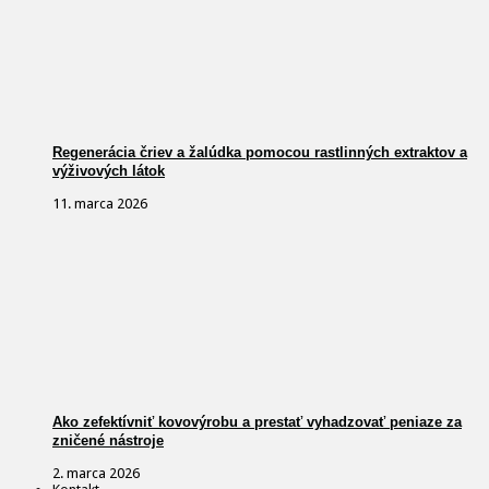
Regenerácia čriev a žalúdka pomocou rastlinných extraktov a
výživových látok
11. marca 2026
Ako zefektívniť kovovýrobu a prestať vyhadzovať peniaze za
zničené nástroje
2. marca 2026