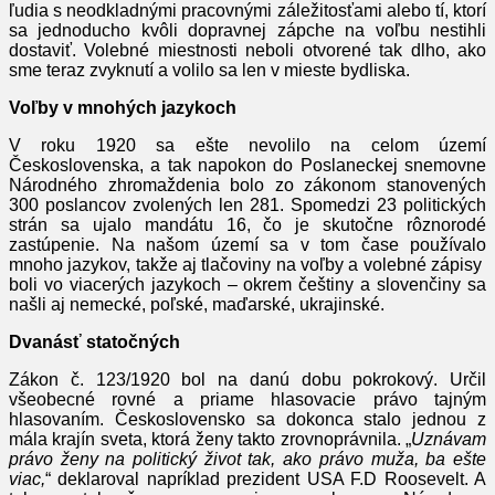
ľudia s neodkladnými pracovnými záležitosťami alebo tí, ktorí
sa jednoducho kvôli dopravnej zápche na voľbu nestihli
dostaviť. Volebné miestnosti neboli otvorené tak dlho, ako
sme teraz zvyknutí a volilo sa len v mieste bydliska.
Voľby v mnohých jazykoch
V roku 1920 sa ešte nevolilo na celom území
Československa, a tak napokon do Poslaneckej snemovne
Národného zhromaždenia bolo zo zákonom stanovených
300 poslancov zvolených len 281. Spomedzi 23 politických
strán sa ujalo mandátu 16, čo je skutočne rôznorodé
zastúpenie. Na našom území sa v tom čase používalo
mnoho jazykov, takže aj tlačoviny na voľby a volebné zápisy
boli vo viacerých jazykoch – okrem češtiny a slovenčiny sa
našli aj nemecké, poľské, maďarské, ukrajinské.
Dvanásť statočných
Zákon č. 123/1920 bol na danú dobu pokrokový. Určil
všeobecné rovné a priame hlasovacie právo tajným
hlasovaním. Československo sa dokonca stalo jednou z
mála krajín sveta, ktorá ženy takto zrovnoprávnila. „
Uznávam
právo ženy na politický život tak, ako právo muža, ba ešte
viac,
“ deklaroval napríklad prezident USA F.D Roosevelt. A