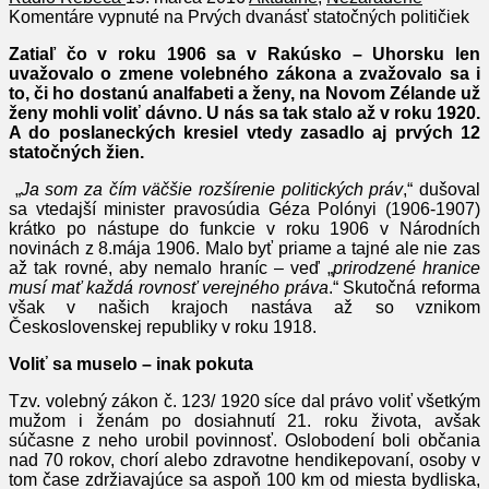
Komentáre vypnuté
na Prvých dvanásť statočných političiek
Zatiaľ čo v roku 1906 sa v Rakúsko – Uhorsku len
uvažovalo o zmene volebného zákona a zvažovalo sa i
to, či ho dostanú analfabeti a ženy, na Novom Zélande už
ženy mohli voliť dávno. U nás sa tak stalo až v roku 1920.
A do poslaneckých kresiel vtedy zasadlo aj prvých 12
statočných žien.
„
Ja som za čím väčšie rozšírenie politických práv
,“ dušoval
sa vtedajší minister pravosúdia Géza Polónyi (1906-1907)
krátko po nástupe do funkcie v roku 1906 v Národních
novinách z 8.mája 1906. Malo byť priame a tajné ale nie zas
až tak rovné, aby nemalo hraníc – veď „
prirodzené hranice
musí mať každá rovnosť verejného práva
.“ Skutočná reforma
však v našich krajoch nastáva až so vznikom
Československej republiky v roku 1918.
Voliť sa muselo – inak pokuta
Tzv. volebný zákon č. 123/ 1920 síce dal právo voliť všetkým
mužom i ženám po dosiahnutí 21. roku života, avšak
súčasne z neho urobil povinnosť. Oslobodení boli občania
nad 70 rokov, chorí alebo zdravotne hendikepovaní, osoby v
tom čase zdržiavajúce sa aspoň 100 km od miesta bydliska,