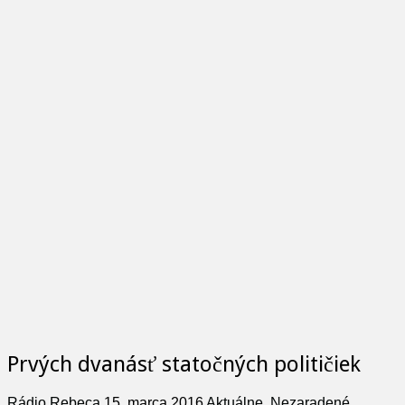
Prvých dvanásť statočných političiek
Rádio Rebeca
15. marca 2016
Aktuálne
,
Nezaradené