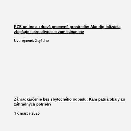
PZS online a zdravé pracovné prostredie: Ako digitalizácia
zlepšuje starostlivosť o zamestnancov
Uverejnené: 2 týždne
Záhradkárčenie bez zbytočného odpadu: Kam patria obaly zo
záhradných potrieb?
17. marca 2026