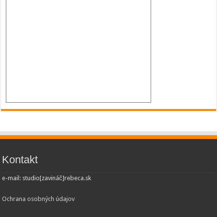
Kontakt
e-mail: studio[zavináč]rebeca.sk
Ochrana osobných údajov