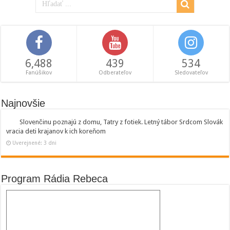
6,488
439
534
Fanúšikov
Odberateľov
Sledovateľov
Najnovšie
Slovenčinu poznajú z domu, Tatry z fotiek. Letný tábor Srdcom Slovák
vracia deti krajanov k ich koreňom
Uverejnené: 3 dni
Program Rádia Rebeca