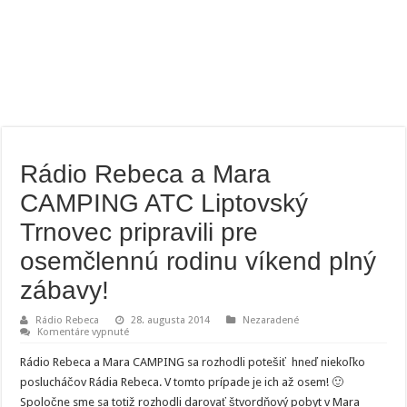
Rádio Rebeca a Mara
CAMPING ATC Liptovský
Trnovec pripravili pre
osemčlennú rodinu víkend plný
zábavy!
Rádio Rebeca
28. augusta 2014
Nezaradené
na
Komentáre vypnuté
Rádio
Rebeca
Rádio Rebeca a Mara CAMPING sa rozhodli potešiť hneď niekoľko
a
Mara
poslucháčov Rádia Rebeca. V tomto prípade je ich až osem! 🙂
CAMPING
Spoločne sme sa totiž rozhodli darovať štvordňový pobyt v Mara
ATC