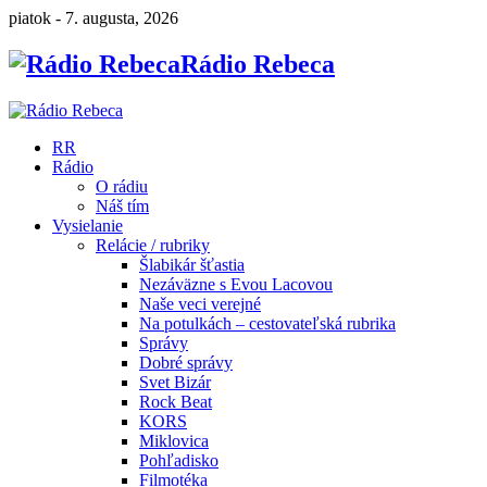
piatok - 7. augusta, 2026
Rádio Rebeca
RR
Rádio
O rádiu
Náš tím
Vysielanie
Relácie / rubriky
Šlabikár šťastia
Nezáväzne s Evou Lacovou
Naše veci verejné
Na potulkách – cestovateľská rubrika
Správy
Dobré správy
Svet Bizár
Rock Beat
KORS
Miklovica
Pohľadisko
Filmotéka