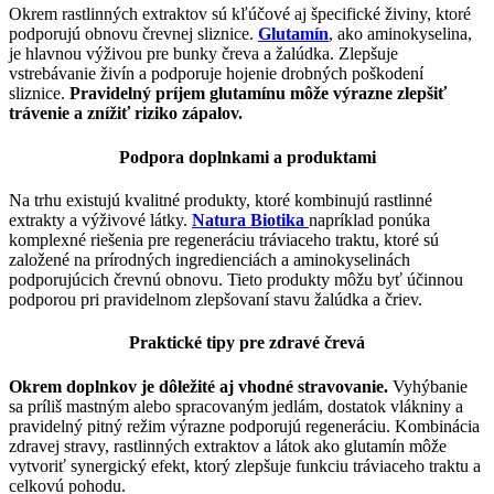
Okrem rastlinných extraktov sú kľúčové aj špecifické živiny, ktoré
podporujú obnovu črevnej sliznice.
Glutamín
, ako aminokyselina,
je hlavnou výživou pre bunky čreva a žalúdka. Zlepšuje
vstrebávanie živín a podporuje hojenie drobných poškodení
sliznice.
Pravidelný príjem glutamínu môže výrazne zlepšiť
trávenie a znížiť riziko zápalov.
Podpora doplnkami a produktami
Na trhu existujú kvalitné produkty, ktoré kombinujú rastlinné
extrakty a výživové látky.
Natura Biotika
napríklad ponúka
komplexné riešenia pre regeneráciu tráviaceho traktu, ktoré sú
založené na prírodných ingredienciách a aminokyselinách
podporujúcich črevnú obnovu. Tieto produkty môžu byť účinnou
podporou pri pravidelnom zlepšovaní stavu žalúdka a čriev.
Praktické tipy pre zdravé črevá
Okrem doplnkov je dôležité aj vhodné stravovanie.
Vyhýbanie
sa príliš mastným alebo spracovaným jedlám, dostatok vlákniny a
pravidelný pitný režim výrazne podporujú regeneráciu. Kombinácia
zdravej stravy, rastlinných extraktov a látok ako glutamín môže
vytvoriť synergický efekt, ktorý zlepšuje funkciu tráviaceho traktu a
celkovú pohodu.