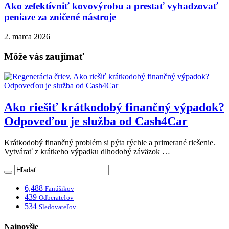
Ako zefektívniť kovovýrobu a prestať vyhadzovať
peniaze za zničené nástroje
2. marca 2026
Môže vás zaujímať
Ako riešiť krátkodobý finančný výpadok?
Odpoveďou je služba od Cash4Car
Krátkodobý finančný problém si pýta rýchle a primerané riešenie.
Vytvárať z krátkeho výpadku dlhodobý záväzok …
6,488
Fanúšikov
439
Odberateľov
534
Sledovateľov
Najnovšie