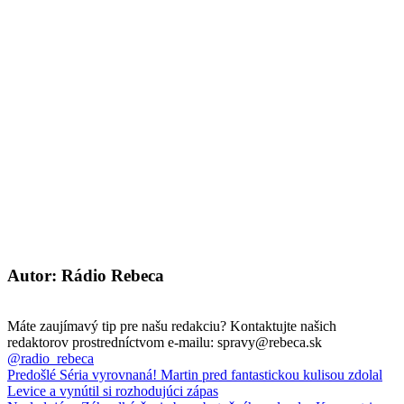
Autor: Rádio Rebeca
Máte zaujímavý tip pre našu redakciu? Kontaktujte našich
redaktorov prostredníctvom e-mailu: spravy@rebeca.sk
@radio_rebeca
Predošlé
Séria vyrovnaná! Martin pred fantastickou kulisou zdolal
Levice a vynútil si rozhodujúci zápas