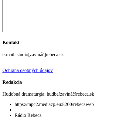
Kontakt
e-mail: studio[zavináč]rebeca.sk
Ochrana osobných údajov
Redakcia
Hudobná dramaturgia: hudba[zavináč]rebeca.sk
https://mpc2.mediacp.eu:8200/rebecaweb
Rádio Rebeca