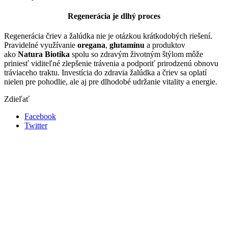
Regenerácia je dlhý proces
Regenerácia čriev a žalúdka nie je otázkou krátkodobých riešení.
Pravidelné využívanie
oregana
,
glutamínu
a produktov
ako
Natura Biotika
spolu so zdravým životným štýlom môže
priniesť viditeľné zlepšenie trávenia a podporiť prirodzenú obnovu
tráviaceho traktu. Investícia do zdravia žalúdka a čriev sa oplatí
nielen pre pohodlie, ale aj pre dlhodobé udržanie vitality a energie.
Zdieľať
Facebook
Twitter