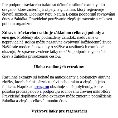
Pre podporu tráviaceho traktu sú účinné rastlinné extrakty ako
oregano, ktoré zmierňujú zápaly, a glutamín, ktorý regeneruje
črevnú sliznicu. Doplnky typu Natura Biotika podporujú rovnováhu
čriev a žalúdka. Pravidelné používanie zlepšuje trávenie a celkovú
pohodu organizmu.
Zdravie tráviaceho traktu je základom celkovej pohody a
energie.
Problémy ako podráždený žalúdok, nadúvanie či
nepravidelná stolica môžu negatívne ovplyvniť každodenný život.
Našťastie moderné poznatky o výžive a rastlinných extraktoch
ukazujú, že správne zvolené látky dokážu podporiť regeneráciu
čriev a žalúdka prirodzenou cestou.
Úloha rastlinných extraktov
Rastlinné extrakty sú bohaté na antioxidanty a biologicky aktívne
zložky, ktoré chránia sliznicu tráviaceho traktu a zlepšujú jeho
funkciu. Napríklad
oregano
obsahuje silné polyfenoly, ktoré
pôsobia protizápalovo a podporujú rovnováhu črevnej mikroflóry.
Pravidelné dopĺňanie týchto extraktov môže zmierniť podráždenie
žalúdka a zlepšiť celkovú imunitu čriev.
Výživové látky pre regeneráciu