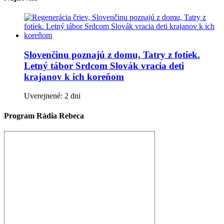
Slovenčinu poznajú z domu, Tatry z fotiek.
Letný tábor Srdcom Slovák vracia deti
krajanov k ich koreňom
Uverejnené: 2 dni
Program Rádia Rebeca