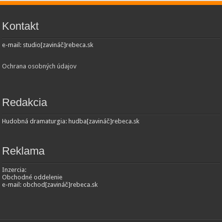
Kontakt
e-mail: studio[zavináč]rebeca.sk
Ochrana osobných údajov
Redakcia
Hudobná dramaturgia: hudba[zavináč]rebeca.sk
Reklama
Inzercia:
Obchodné oddelenie
e-mail: obchod[zavináč]rebeca.sk