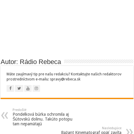
Autor: Rádio Rebeca
Máte zaujímavý tip pre našu redakciu? Kontaktujte našich redaktorov
prostredníctvom e-mailu: spravy@rebeca.sk
Predošlé
Pondelková búrka ochromila aj
Šútovskú dolinu. Takúto potopu
tam nepamätajú
Nasledujúce
Bažant Kinematograf opäť zavíta