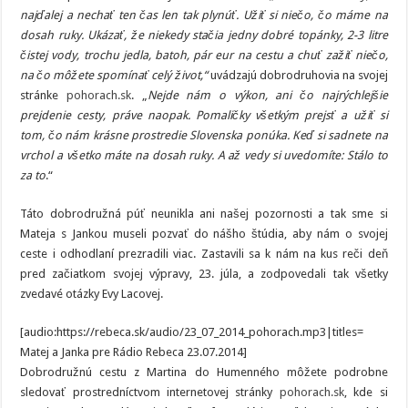
do
najďalej a nechať ten čas len tak plynúť. Užiť si niečo, čo máme na
Humenného
dosah ruky. Ukázať, že niekedy stačia jedny dobré topánky, 2-3 litre
čistej vody, trochu jedla, batoh, pár eur na cestu a chuť zažiť niečo,
na čo môžete spomínať celý život,“
uvádzajú dobrodruhovia na svojej
stránke
pohorach.sk
. „
Nejde nám o výkon, ani čo najrýchlejšie
prejdenie cesty, práve naopak. Pomaličky všetkým prejsť a užiť si
tom, čo nám krásne prostredie Slovenska ponúka. Keď si sadnete na
vrchol a všetko máte na dosah ruky. A až vedy si uvedomíte: Stálo to
za to
.“
Táto dobrodružná púť neunikla ani našej pozornosti a tak sme si
Mateja s Jankou museli pozvať do nášho štúdia, aby nám o svojej
ceste i odhodlaní prezradili viac. Zastavili sa k nám na kus reči deň
pred začiatkom svojej výpravy, 23. júla, a zodpovedali tak všetky
zvedavé otázky Evy Lacovej.
[audio:https://rebeca.sk/audio/23_07_2014_pohorach.mp3|titles=
Matej a Janka pre Rádio Rebeca 23.07.2014]
Dobrodružnú cestu z Martina do Humenného môžete podrobne
sledovať prostredníctvom internetovej stránky
pohorach.sk
, kde si