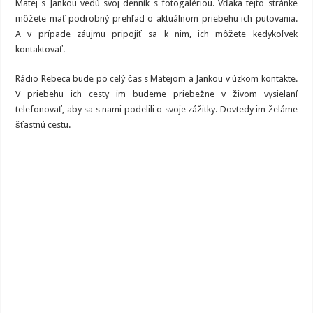
Matej s Jankou vedú svoj denník s fotogalériou. Vďaka tejto stránke
môžete mať podrobný prehľad o aktuálnom priebehu ich putovania.
A v prípade záujmu pripojiť sa k nim, ich môžete kedykoľvek
kontaktovať.
Rádio Rebeca bude po celý čas s Matejom a Jankou v úzkom kontakte.
V priebehu ich cesty im budeme priebežne v živom vysielaní
telefonovať, aby sa s nami podelili o svoje zážitky. Dovtedy im želáme
šťastnú cestu.