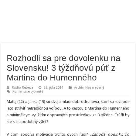
Rozhodli sa pre dovolenku na
Slovensku! 3 týždňovú púť z
Martina do Humenného
Rádio Rebeca
28. júla 2014
Archív
,
Nezaradené
na
Komentáre vypnuté
Rozhodli
sa
Matej (22) a Janka (19) sú dvaja mladí dobrodruhovia, ktorí sa rozhodli
pre
dovolenku
leto stráviť netradičnou voľbou. A to cestou z Martina do Humenného
na
s minimálnym využitím dopravných prostriedkov za 3 týždne. Trúfli by
Slovensku!
3
ste si na podobný výlet?
týždňovú
púť
z
V čom spočíva motivácia týchto dvoch ľudí?
„Zahodiť hodinky, čo
Martina