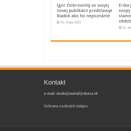
Igor Dobrovolný vo svojej
Erika
novej publikácii predstavuje
svojej
Riadok ako ho nepoznáme
stano
obdob
16. mája 2023
22. d
Kontakt
e-mail: studio[zavináč]rebeca.sk
Ochrana osobných údajov