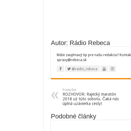
Autor: Rádio Rebeca
Máte zaujímavý tip pre našu redakciu? Kontak
spravy@rebeca.sk
@radio_rebeca
Predošlé
ROZHOVOR: Rajecký maratón
2018 už túto sobotu. Čaká nás
úplná uzávierka cesty!
Podobné články