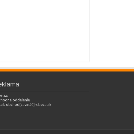
eklama
rcia:
hodné oddelenie
ail: obchod[zavináč]rebeca.sk