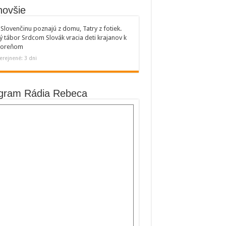
novšie
Slovenčinu poznajú z domu, Tatry z fotiek.
ý tábor Srdcom Slovák vracia deti krajanov k
 koreňom
erejnené: 3 dni
gram Rádia Rebeca