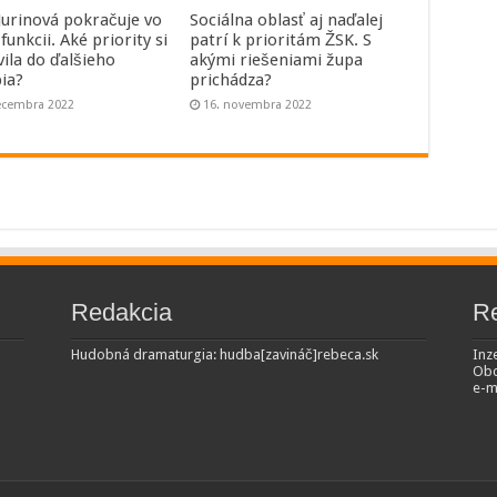
 Jurinová pokračuje vo
Sociálna oblasť aj naďalej
 funkcii. Aké priority si
patrí k prioritám ŽSK. S
vila do ďalšieho
akými riešeniami župa
ia?
prichádza?
ecembra 2022
16. novembra 2022
Redakcia
R
Hudobná dramaturgia: hudba[zavináč]rebeca.sk
Inze
Obc
e-m