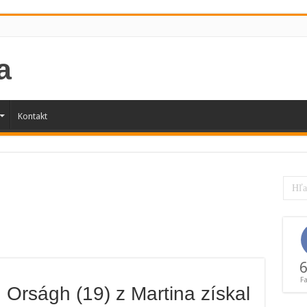
Kontakt
6
F
rságh (19) z Martina získal