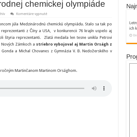
rodnej chemickej olympiáde
Naj
na
hív
Komentáre vypnuté
ROZHOVOR:
Martin
Letn
koncom júla Medzinárodnú chemickú olympiádu. Stalo sa tak po
Orságh
ich
(19)
 reprezentanti z Číny a USA, v konkurencii 76 krajín uspelo aj
z
Uv
 štyria reprezentanti. Zlatá medaila len tesne unikla Petrovi
Martina
získal
 v Nových Zámkoch a
striebro vybojoval aj Martin Orságh z
striebro
na
r Gonda a Michal Chovanes z Gymnázia V. B. Nedožerského v
Medzinárodnej
Pro
chemickej
olympiáde
9- ročným Martinčanom Martinom Orsághom.