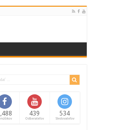
,488
439
534
anúšikov
Odberateľov
Sledovateľov