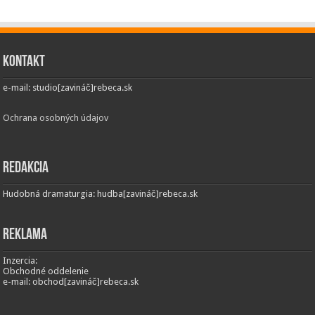
Kontakt
e-mail: studio[zavináč]rebeca.sk
Ochrana osobných údajov
Redakcia
Hudobná dramaturgia: hudba[zavináč]rebeca.sk
Reklama
Inzercia:
Obchodné oddelenie
e-mail: obchod[zavináč]rebeca.sk