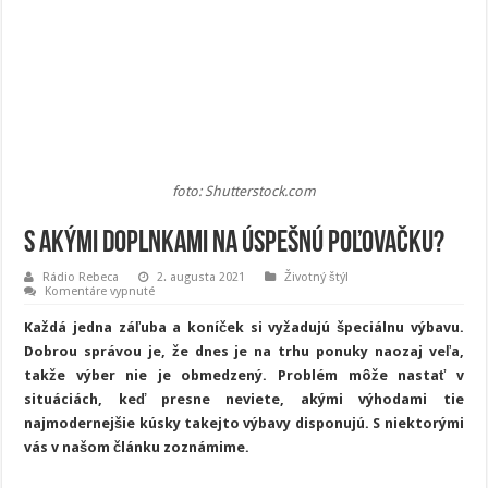
foto: Shutterstock.com
S akými doplnkami na úspešnú poľovačku?
Rádio Rebeca
2. augusta 2021
Životný štýl
na
Komentáre vypnuté
S
akými
Každá jedna záľuba a koníček si vyžadujú špeciálnu výbavu.
doplnkami
na
Dobrou správou je, že dnes je na trhu ponuky naozaj veľa,
úspešnú
takže výber nie je obmedzený. Problém môže nastať v
poľovačku?
situáciách, keď presne neviete, akými výhodami tie
najmodernejšie kúsky takejto výbavy disponujú. S niektorými
vás v našom článku zoznámime.