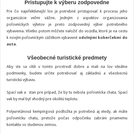
Pristupujte k výberu zodpovedne
Pre čo najefektívnejší lov je potrebné pristupovať k procesu jeho
organizácie veľmi vážne. Jedným z aspektov organizovania
poľovníckych výletov je preto zodpovedný výber potrebného
vybavenia. Všetko potom môžete naložiť do vozidla, ktoré je na cestu
k novým poľovníckym zážitkom vybavené
odolnými koberčekmi do
auta
.
Všeobecné turistické predmety
Aby ste sa cítili v tomto prostredí dobre a mali na lov ideálne
podmienky, budete určite potrebovať aj základnú a všeobecnú
turistickú výbavu.
Spací vak a stan pre prípad, že by tu nebola poľovnícka chata. Spací
vak by mal byť vhodný pre okolitú teplotu.
Polyuretánová kempingová podložka je potrebná aj vtedy, ak máte
poľovnícku chatu, pretože počas odpočinku zabráni priamemu
kontaktu so studenou zemou.