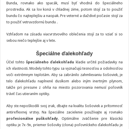
Bunda, rovnako ako spacák, musí byť vhodná do špeciálneho
prostredia. Ak sa lov koná v chladnej zime, potom stojí za to použiť
bundu čo najteplejšiu a naopak. Pre veterné a daždivé počasie stojí za
to použiť vetruvzdornú bundu .
Vzhľadom na zásadu viacvrstvového oblečenia stojí za to vziať si so
sebou niečo teplejšie aj v lete.
Špeciálne ďalekohľady
Účel tohto
špeciálneho ďalekohľadu
kladie určité požiadavky na
ich vlastnosti. Modely tohto typu sa vyznačujú tesnosťou a odolnosťou
voči extrémnym teplotám. Aby sa zabránilo zahmlievaniu šošoviek, je
telo ďalekohľadu naplnené dusíkom alebo iným inertným plynom,
takže pri presune z ohňa na miesto pozorovania nemusí poľovník
tráviť čas utieraním optiky.
Aby ste nepoškodili svoj zrak, dbajte na kvalitu šošoviek a prítomnosť
antireflexnej vrstvy. Na špeciálne zacielenie používajte aj rovnako
profesionálne puškohľady
. Optimálne zväčšenie pre klasickú
optiku je 7x-9x, priemer šošovky (clona) poľovníckeho ďalekohľadu je