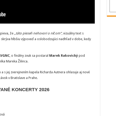
spieva, že
„táto pieseň nehovori o ničom“
, vizuálny text s
 skrýva hlbšiu výpoveď a oslobodzujúci nadhľad v dobe, kedy
 LVGNC
, o finálny zvuk sa postaral
Marek Rakovický
pod
íka Mareka Žilinca.
a s jej zverejnením kapela Richarda Autnera ohlasuje aj nové
ávok v Bratislave a Prahe.
VANÉ KONCERTY 2026
ová