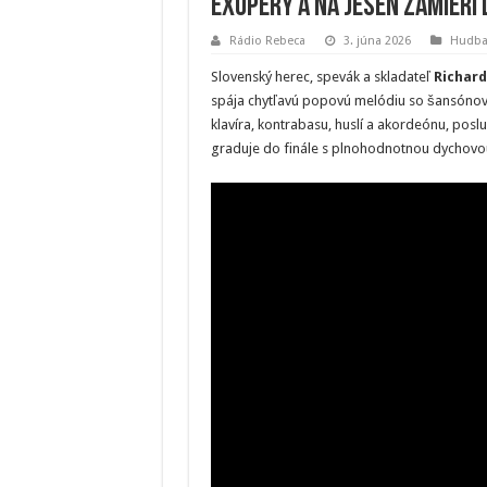
Exupéry a na jeseň zamieri 
Rádio Rebeca
3. júna 2026
Hudb
Slovenský herec, spevák a skladateľ
Richard
spája chytľavú popovú melódiu so šansónov
klavíra, kontrabasu, huslí a akordeónu, pos
graduje do finále s plnohodnotnou dychovou