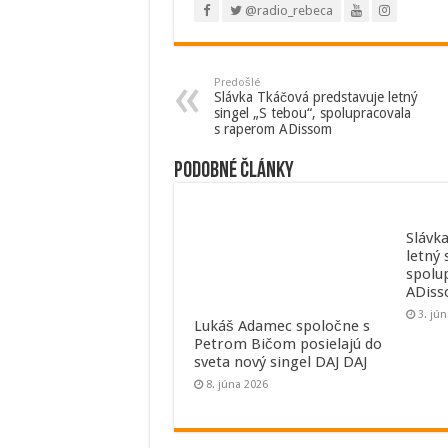
@radio_rebeca
Predošlé
Slávka Tkáčová predstavuje letný
singel „S tebou“, spolupracovala
s raperom ADissom
Podobné články
Slávk
letný 
spolu
ADis
3. jú
Lukáš Adamec spoločne s
Petrom Bičom posielajú do
sveta nový singel DAJ DAJ
8. júna 2026