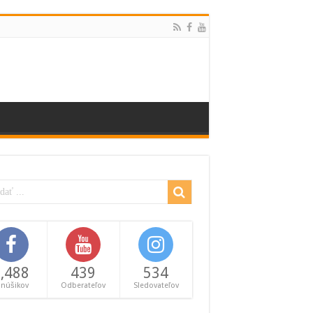
,488
439
534
anúšikov
Odberateľov
Sledovateľov