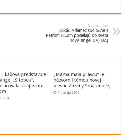
Nasledujúce
Lukáš Adamec spoločne s
Petrom Bičom posielajú do sveta
nový singel DAJ DAJ
a Tkáčová predstavuje
„Mama mala pravdu“ je
singel „S tebou“,
názvom i témou novej
pracovala s raperom
piesne Zuzany Smatanovej
som
11. mája 2026
na 2026