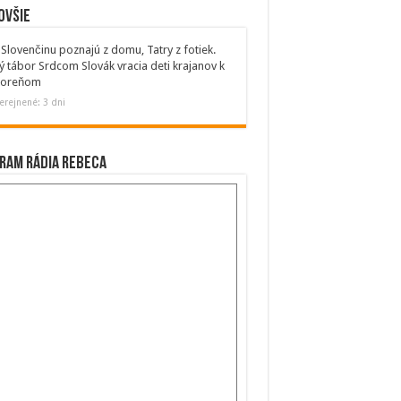
ovšie
Slovenčinu poznajú z domu, Tatry z fotiek.
ý tábor Srdcom Slovák vracia deti krajanov k
 koreňom
erejnené: 3 dni
ram Rádia Rebeca