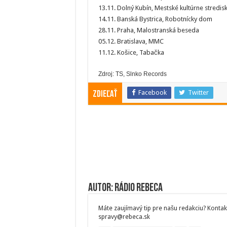
13.11. Dolný Kubín, Mestské kultúrne stredis
14.11. Banská Bystrica, Robotnícky dom
28.11. Praha, Malostranská beseda
05.12. Bratislava, MMC
11.12. Košice, Tabačka
Zdroj: TS, Slnko Records
Facebook
Twitter
Zdieľať
Autor: Rádio Rebeca
Máte zaujímavý tip pre našu redakciu? Kontak
spravy@rebeca.sk