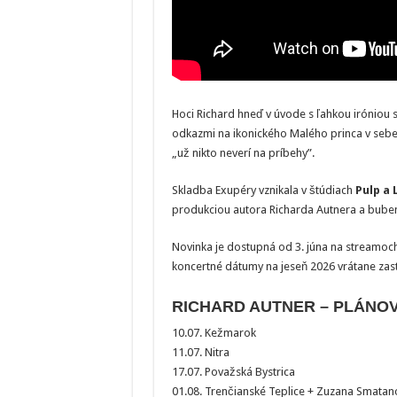
Hoci Richard hneď v úvode s ľahkou iróniou 
odkazmi na ikonického Malého princa v sebe
„už nikto neverí na príbehy”.
Skladba Exupéry vznikala v štúdiach
Pulp a
produkciou autora Richarda Autnera a buben
Novinka je dostupná od 3. júna na streamoch 
koncertné dátumy na jeseň 2026 vrátane zast
RICHARD AUTNER – PLÁNO
10.07. Kežmarok
11.07. Nitra
17.07. Považská Bystrica
01.08. Trenčianské Teplice + Zuzana Smatan