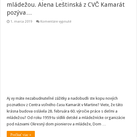
mládežou. Alena Leštinská z CVČ Kamarát
pozýva…
na
1. marca 2019
Komentáre vypnuté
Oslávte
60.
výročie
práce
s
deťmi
a
mládežou.
Alena
Leštinská
z
CVČ
Kamarát
pozýva…
Aj vy máte nezabudnuteľné zážitky a nadobudli ste kopu nových
poznatkov z Centra voľného času Kamarát v Martine? Viete, že táto
krásna budova oslávila 28. februára 60. výročie práce s deťmi a
mládežou? Od roku 1959 tu sídlili detské a mládežnícke organizácie
pod názvami Okresný dom pionierov a mládeže, Dom …
Prečítať viac »