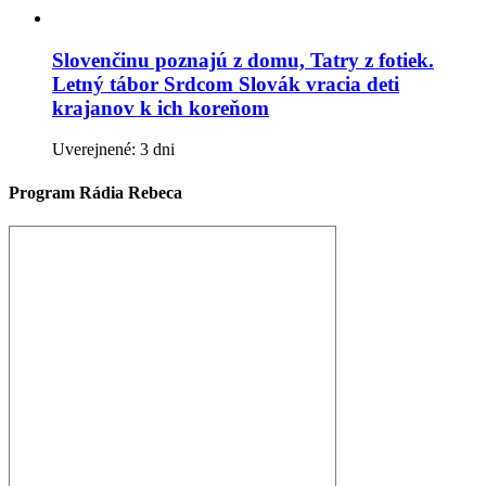
Slovenčinu poznajú z domu, Tatry z fotiek.
Letný tábor Srdcom Slovák vracia deti
krajanov k ich koreňom
Uverejnené: 3 dni
Program Rádia Rebeca