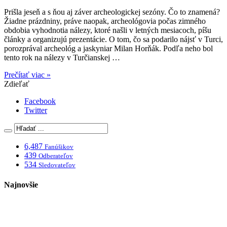
Prišla jeseň a s ňou aj záver archeologickej sezóny. Čo to znamená?
Žiadne prázdniny, práve naopak, archeológovia počas zimného
obdobia vyhodnotia nálezy, ktoré našli v letných mesiacoch, píšu
články a organizujú prezentácie. O tom, čo sa podarilo nájsť v Turci,
porozprával archeológ a jaskyniar Milan Horňák. Podľa neho bol
tento rok na nálezy v Turčianskej …
Prečítať viac »
Zdieľať
Facebook
Twitter
6,487
Fanúšikov
439
Odberateľov
534
Sledovateľov
Najnovšie