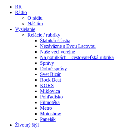
RR
Rádio
O rádiu
Náš tím
Vysielanie
Relácie / rubriky
Šlabikár šťastia
Nezáväzne s Evou Lacovou
Naše veci verejné
Na potulkách – cestovateľská rubrika
Správy
Dobré správy
Svet Bizár
Rock Beat
KORS
Miklovica
Pohľadisko
Filmotéka
Metro
Motoshow
Panelák
Životný štýl