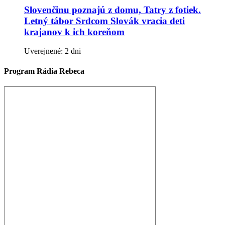
Slovenčinu poznajú z domu, Tatry z fotiek.
Letný tábor Srdcom Slovák vracia deti
krajanov k ich koreňom
Uverejnené: 2 dni
Program Rádia Rebeca