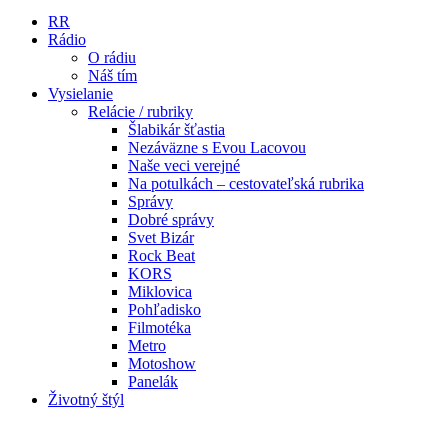
RR
Rádio
O rádiu
Náš tím
Vysielanie
Relácie / rubriky
Šlabikár šťastia
Nezáväzne s Evou Lacovou
Naše veci verejné
Na potulkách – cestovateľská rubrika
Správy
Dobré správy
Svet Bizár
Rock Beat
KORS
Miklovica
Pohľadisko
Filmotéka
Metro
Motoshow
Panelák
Životný štýl