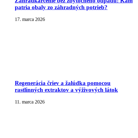
Záhradkárčenie bez zbytočného odpadu: Kam
patria obaly zo záhradných potrieb?
17. marca 2026
Regenerácia čriev a žalúdka pomocou
rastlinných extraktov a výživových látok
11. marca 2026