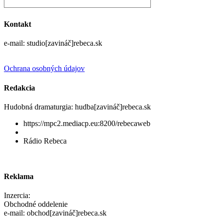
Kontakt
e-mail: studio[zavináč]rebeca.sk
Ochrana osobných údajov
Redakcia
Hudobná dramaturgia: hudba[zavináč]rebeca.sk
https://mpc2.mediacp.eu:8200/rebecaweb
Rádio Rebeca
Reklama
Inzercia:
Obchodné oddelenie
e-mail: obchod[zavináč]rebeca.sk