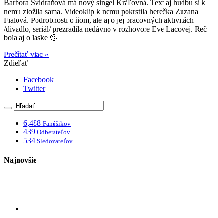
Barbora Švidraňová má nový singel Kráľovná. Text aj hudbu si k
nemu zložila sama. Videoklip k nemu pokrstila herečka Zuzana
Fialová. Podrobnosti o ňom, ale aj o jej pracovných aktivitách
/divadlo, seriál/ prezradila nedávno v rozhovore Eve Lacovej. Reč
bola aj o láske 🙂
Prečítať viac »
Zdieľať
Facebook
Twitter
6,488
Fanúšikov
439
Odberateľov
534
Sledovateľov
Najnovšie