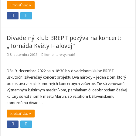
národy
Prečítať viac »
–
jeden
Dom
Divadelný klub BREPT pozýva na koncert:
„Tornáda Květy Fialovej“
na
8. decembra 2022
Komentáre vypnuté
Divadelný
klub
BREPT
pozýva
Dňa 9. decembra 2022 sa o 18:30 h v divadelnom klube BREPT
na
uskutoční záverečný koncert projektu Dva národy – jeden Dom, ktorý
koncert:
„Tornáda
pozostáva z troch komorných koncertných večerov. Tie sú venované
Květy
významným kultúrnym medzníkom, pamiatkam či osobnostiam českej
Fialovej“
kultúry so vzťahom k mestu Martin, so vzťahom k Slovenskému
komornému divadlu. …
Prečítať viac »