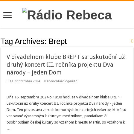
Tag Archives:
Brept
V divadelnom klube BREPT sa uskutoční už
druhý koncert III. ročníka projektu Dva
národy – jeden Dom
na
11. septembra 2024
Komentáre vypnuté
V
divadelnom
klube
BREPT
Dňa 16. septembra 2024 o 18:30 hod. sa v divadelnom klube BREPT
sa
uskutoční už druhý koncert III. ročníka projektu Dva národy – jeden
uskutoční
už
Dom. Ten pozostáva z troch komorných koncertných večerov, ktoré sú
druhý
venované významným kultúrnym medzníkom, pamiatkam či
koncert
III.
osobnostiam českej kultúry so vzťahom k mestu Martin, so vzťahom k
ročníka
projektu
…
Dva