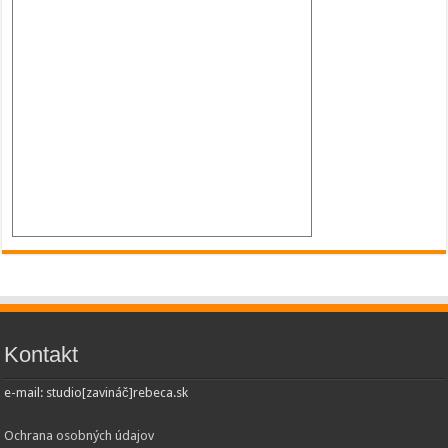
Kontakt
e-mail: studio[zavináč]rebeca.sk
Ochrana osobných údajov