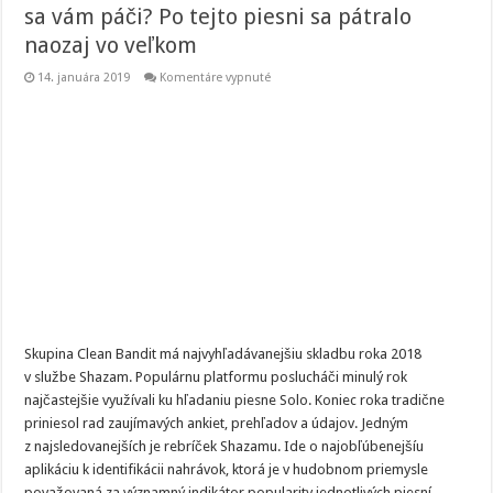
sa vám páči? Po tejto piesni sa pátralo
naozaj vo veľkom
na
14. januára 2019
Komentáre vypnuté
Ako
identifikovať
neznámu
skladbu,
ktorá
sa
vám
páči?
Po
tejto
piesni
sa
pátralo
naozaj
vo
veľkom
Skupina Clean Bandit má najvyhľadávanejšiu skladbu roka 2018
v službe Shazam. Populárnu platformu poslucháči minulý rok
najčastejšie využívali ku hľadaniu piesne Solo. Koniec roka tradične
priniesol rad zaujímavých ankiet, prehľadov a údajov. Jedným
z najsledovanejších je rebríček Shazamu. Ide o najobľúbenejšíu
aplikáciu k identifikácii nahrávok, ktorá je v hudobnom priemysle
považovaná za významný indikátor popularity jednotlivých piesní. …