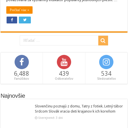
Prečítať viac »
6,488
439
534
Fanúšikov
Odberateľov
Sledovateľov
Najnovšie
Slovenčinu poznajú z domu, Tatry z fotiek. Letný tábor
Srdcom Slovák vracia deti krajanov k ich koreňom
Uverejnené: 3 dni