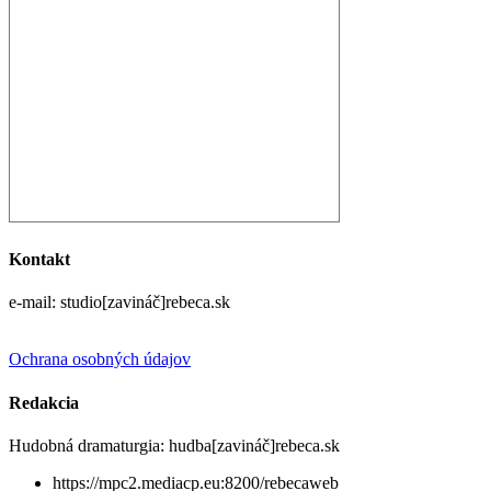
Kontakt
e-mail: studio[zavináč]rebeca.sk
Ochrana osobných údajov
Redakcia
Hudobná dramaturgia: hudba[zavináč]rebeca.sk
https://mpc2.mediacp.eu:8200/rebecaweb