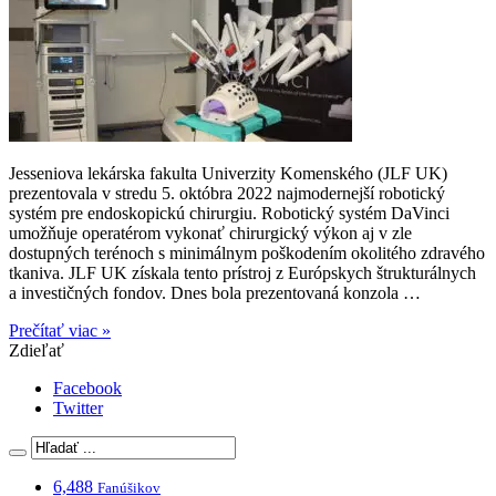
Jesseniova lekárska fakulta Univerzity Komenského (JLF UK)
prezentovala v stredu 5. októbra 2022 najmodernejší robotický
systém pre endoskopickú chirurgiu. Robotický systém DaVinci
umožňuje operatérom vykonať chirurgický výkon aj v zle
dostupných terénoch s minimálnym poškodením okolitého zdravého
tkaniva. JLF UK získala tento prístroj z Európskych štrukturálnych
a investičných fondov. Dnes bola prezentovaná konzola …
Prečítať viac »
Zdieľať
Facebook
Twitter
6,488
Fanúšikov