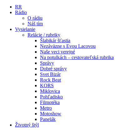
RR
Rádio
O rádiu
Náš tím
Vysielanie
Relácie / rubriky
Šlabikár šťastia
Nezáväzne s Evou Lacovou
Naše veci verejné
Na potulkách – cestovateľská rubrika
Správy
Dobré správy
Svet Bizár
Rock Beat
KORS
Miklovica
Pohľadisko
Filmotéka
Metro
Motoshow
Panelák
Životný štýl