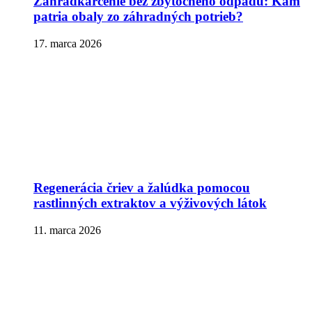
Záhradkárčenie bez zbytočného odpadu: Kam
patria obaly zo záhradných potrieb?
17. marca 2026
Regenerácia čriev a žalúdka pomocou
rastlinných extraktov a výživových látok
11. marca 2026