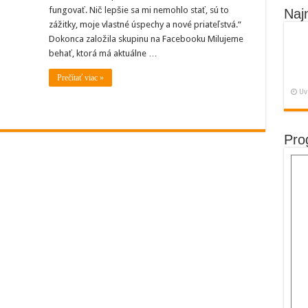
fungovať. Nič lepšie sa mi nemohlo stať, sú to
Naj
zážitky, moje vlastné úspechy a nové priateľstvá.“
Dokonca založila skupinu na Facebooku Milujeme
behať, ktorá má aktuálne …
Prečítať viac »
Uv
Pro