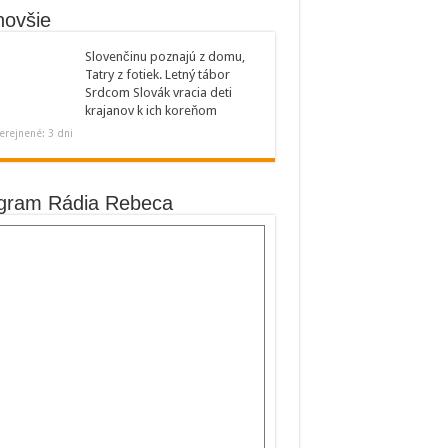
novšie
Slovenčinu poznajú z domu,
Tatry z fotiek. Letný tábor
Srdcom Slovák vracia deti
krajanov k ich koreňom
erejnené: 3 dni
gram Rádia Rebeca