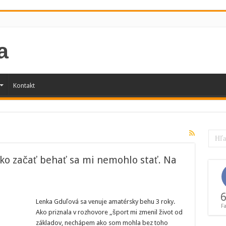
Kontakt
ako začať behať sa mi nemohlo stať. Na
6
Lenka Gduľová sa venuje amatérsky behu 3 roky.
F
Ako priznala v rozhovore „šport mi zmenil život od
základov, nechápem ako som mohla bez toho