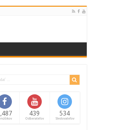
,487
439
534
anúšikov
Odberateľov
Sledovateľov