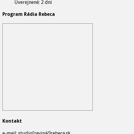
Uverejnené: 2 dni
Program Rádia Rebeca
Kontakt
e-mail: studio[zavináč]rebeca.sk