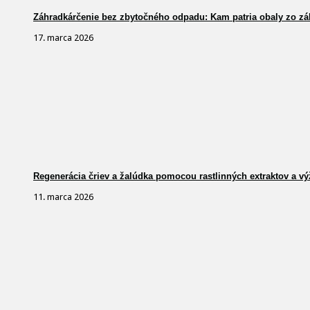
Záhradkárčenie bez zbytočného odpadu: Kam patria obaly zo zá
17. marca 2026
Regenerácia čriev a žalúdka pomocou rastlinných extraktov a vý
11. marca 2026