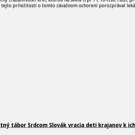
i tejto príležitosti o tomto závažnom ochorení porozprával le
etný tábor Srdcom Slovák vracia deti krajanov k i