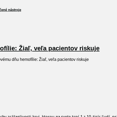
čené nástroje
lie: Žiaľ, veľa pacientov riskuje
ému dňu hemofílie: Žiaľ, veľa pacientov riskuje
hy zrážanlivosti krvi, ktorou na svete trpí 1 z 10-tisíc ľudí,