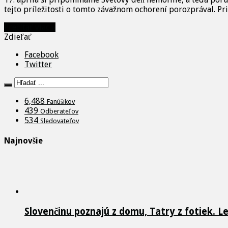
tejto príležitosti o tomto závažnom ochorení porozprával. Pr
Prečítať viac »
Zdieľať
Facebook
Twitter
6,488
Fanúšikov
439
Odberateľov
534
Sledovateľov
Najnovšie
Slovenčinu poznajú z domu, Tatry z fotiek. L