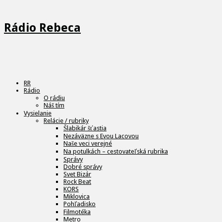
Rádio Rebeca
RR
Rádio
O rádiu
Náš tím
Vysielanie
Relácie / rubriky
Šlabikár šťastia
Nezáväzne s Evou Lacovou
Naše veci verejné
Na potulkách – cestovateľská rubrika
Správy
Dobré správy
Svet Bizár
Rock Beat
KORS
Miklovica
Pohľadisko
Filmotéka
Metro