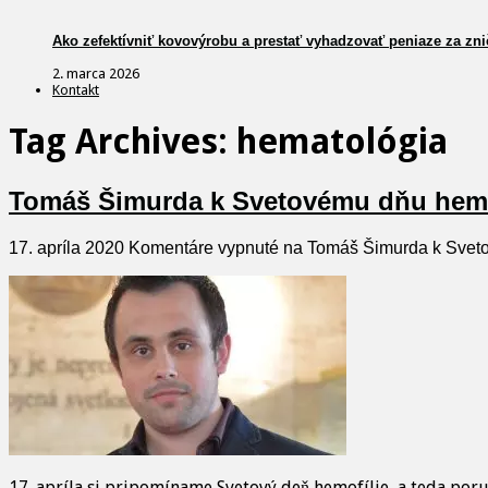
Ako zefektívniť kovovýrobu a prestať vyhadzovať peniaze za zni
2. marca 2026
Kontakt
Tag Archives:
hematológia
Tomáš Šimurda k Svetovému dňu hemofí
17. apríla 2020
Komentáre vypnuté
na Tomáš Šimurda k Svetov
17. apríla si pripomíname Svetový deň hemofílie, a teda poruc