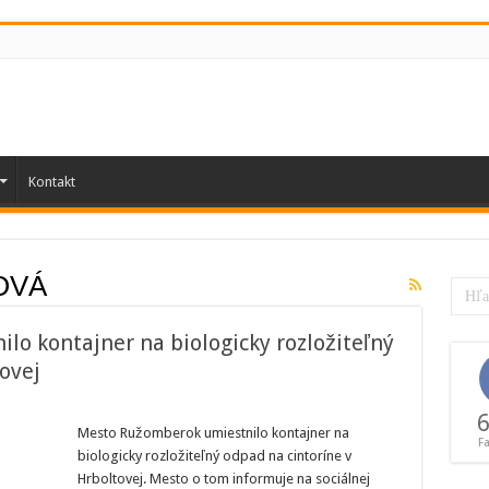
Kontakt
OVÁ
o kontajner na biologicky rozložiteľný
ovej
6
erok
Mesto Ružomberok umiestnilo kontajner na
F
lo
biologicky rozložiteľný odpad na cintoríne v
r
Hrboltovej. Mesto o tom informuje na sociálnej
y