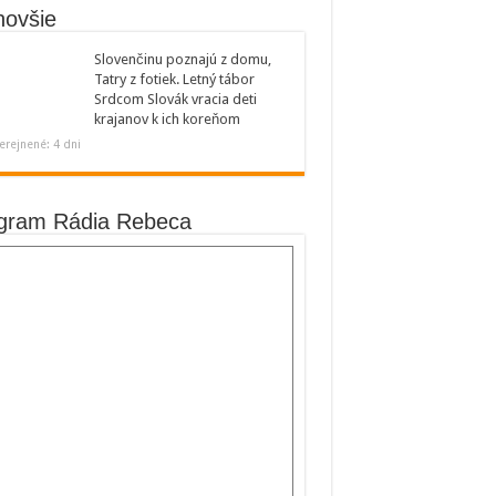
novšie
Slovenčinu poznajú z domu,
Tatry z fotiek. Letný tábor
Srdcom Slovák vracia deti
krajanov k ich koreňom
erejnené: 4 dni
gram Rádia Rebeca