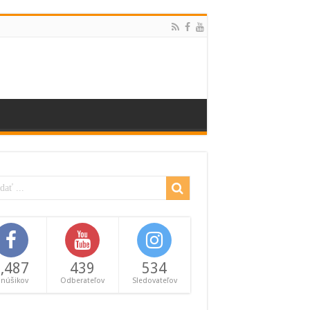
,487
439
534
anúšikov
Odberateľov
Sledovateľov