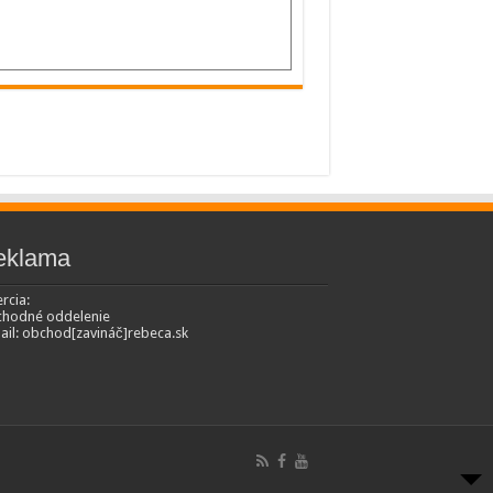
eklama
rcia:
hodné oddelenie
ail: obchod[zavináč]rebeca.sk