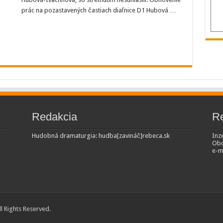
prác na pozastavených častiach diaľnice D1 Hubová …
Redakcia
R
Hudobná dramaturgia: hudba[zavináč]rebeca.sk
Inze
Obc
e-m
All Rights Reserved.