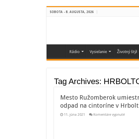
SOBOTA - 8. AUGUSTA, 2026
Rádio
Vysielanie
Životný štýl
Tag Archives:
HRBOLT
Mesto Ružomberok umiestnil
odpad na cintoríne v Hrbolt
na
11. júna 2021
Komentáre vypnuté
Mesto
Ružomb
umiestni
kontajne
na
biologick