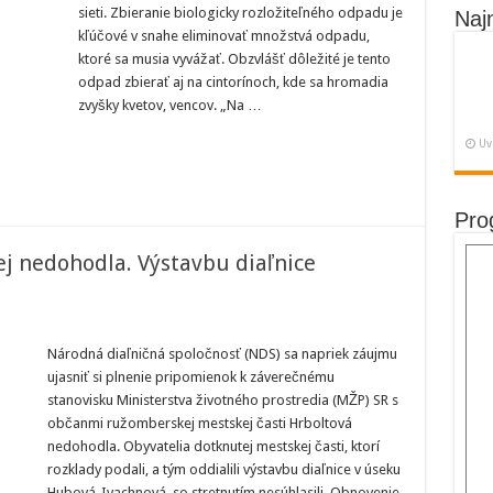
sieti. Zbieranie biologicky rozložiteľného odpadu je
ľný
Naj
kľúčové v snahe eliminovať množstvá odpadu,
ktoré sa musia vyvážať. Obzvlášť dôležité je tento
odpad zbierať aj na cintorínoch, kde sa hromadia
ej
zvyšky kvetov, vencov. „Na …
Uv
Pro
j nedohodla. Výstavbu diaľnice
Národná diaľničná spoločnosť (NDS) sa napriek záujmu
ujasniť si plnenie pripomienok k záverečnému
i
vej
stanovisku Ministerstva životného prostredia (MŽP) SR s
dla.
občanmi ružomberskej mestskej časti Hrboltová
u
nedohodla. Obyvatelia dotknutej mestskej časti, ktorí
jú
rozklady podali, a tým oddialili výstavbu diaľnice v úseku
Hubová-Ivachnová, so stretnutím nesúhlasili. Obnovenie