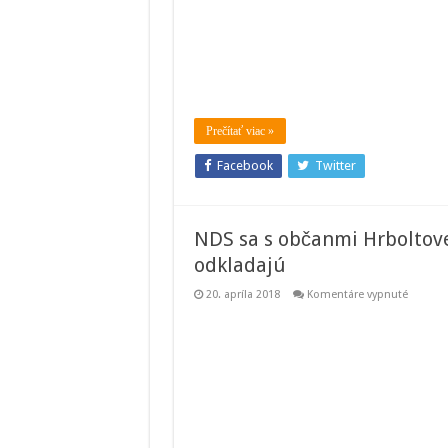
rozložite
odpad
na
cintoríne
v
Hrboltov
Prečítať viac »
Facebook
Twitter
NDS sa s občanmi Hrboltove
odkladajú
na
20. apríla 2018
Komentáre vypnuté
NDS
sa
s
občanm
Hrbolto
nedoho
Výstavb
diaľnice
odklada