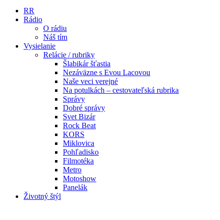
RR
Rádio
O rádiu
Náš tím
Vysielanie
Relácie / rubriky
Šlabikár šťastia
Nezáväzne s Evou Lacovou
Naše veci verejné
Na potulkách – cestovateľská rubrika
Správy
Dobré správy
Svet Bizár
Rock Beat
KORS
Miklovica
Pohľadisko
Filmotéka
Metro
Motoshow
Panelák
Životný štýl