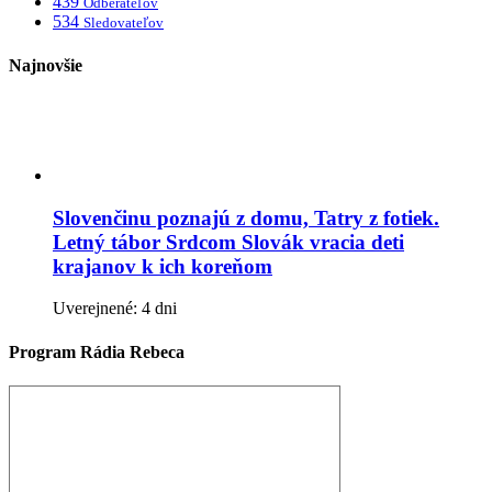
439
Odberateľov
534
Sledovateľov
Najnovšie
Slovenčinu poznajú z domu, Tatry z fotiek.
Letný tábor Srdcom Slovák vracia deti
krajanov k ich koreňom
Uverejnené: 4 dni
Program Rádia Rebeca