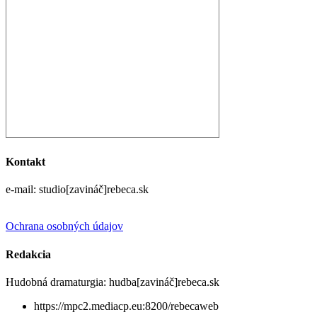
Kontakt
e-mail: studio[zavináč]rebeca.sk
Ochrana osobných údajov
Redakcia
Hudobná dramaturgia: hudba[zavináč]rebeca.sk
https://mpc2.mediacp.eu:8200/rebecaweb