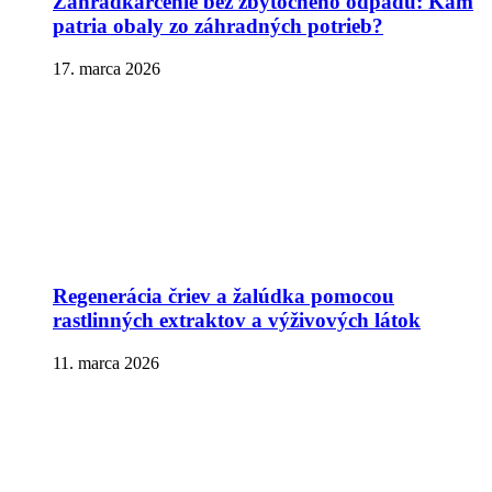
Záhradkárčenie bez zbytočného odpadu: Kam
patria obaly zo záhradných potrieb?
17. marca 2026
Regenerácia čriev a žalúdka pomocou
rastlinných extraktov a výživových látok
11. marca 2026