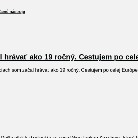
čené nástroje
al hrávať ako 19 ročný. Cestujem po cel
iciach som začal hrávať ako 19 ročný. Cestujem po celej Európe
. Došlo však k stretnutiu so speváčkou Jankou Kirschner, ktoré