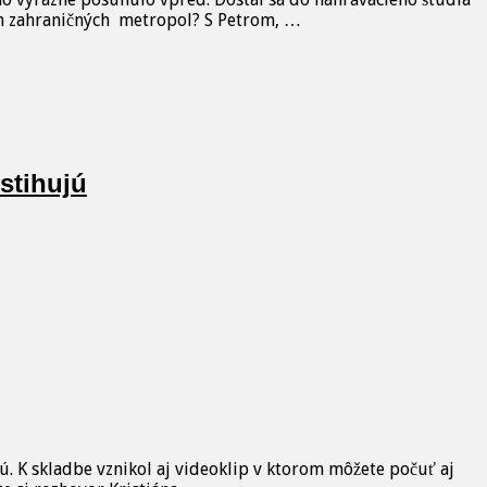
kom zahraničných metropol? S Petrom, …
stihujú
ú. K skladbe vznikol aj videoklip v ktorom môžete počuť aj