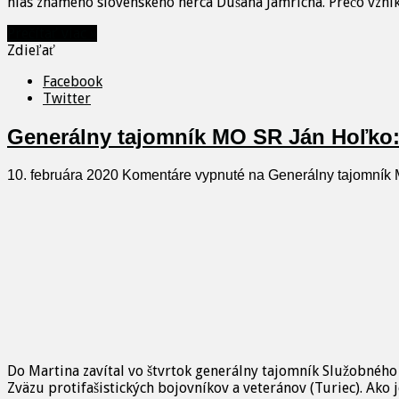
hlas známeho slovenského herca Dušana Jamricha. Prečo vznik
Prečítať viac »
Zdieľať
Facebook
Twitter
Generálny tajomník MO SR Ján Hoľko:
10. februára 2020
Komentáre vypnuté
na Generálny tajomník 
Do Martina zavítal vo štvrtok generálny tajomník Služobného
Zväzu protifašistických bojovníkov a veteránov (Turiec). Ako