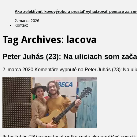
Ako zefektívniť kovovýrobu a prestať vyhadzovať peniaze za zni
2. marca 2026
Kontakt
Tag Archives:
lacova
Peter Juhás (23): Na uliciach som zač
2. marca 2020
Komentáre vypnuté
na Peter Juhás (23): Na ul
Peter Juhás (23) precestoval polku sveta ako pouličný spevák