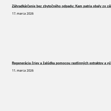
Záhradkárčenie bez zbytočného odpadu: Kam patria obaly zo zá
17. marca 2026
Regenerácia čriev a žalúdka pomocou rastlinných extraktov a vý
11. marca 2026