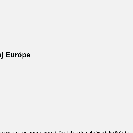
ej Európe
 ho výrazne posunulo vpred. Dostal sa do nahrávacieho štúdia