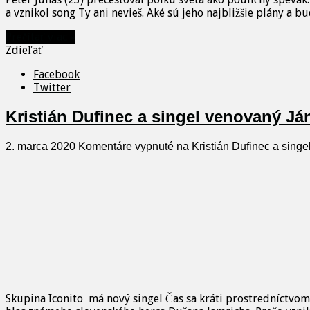
a vznikol song Ty ani nevieš. Aké sú jeho najbližšie plány 
Prečítať viac »
Zdieľať
Facebook
Twitter
Kristián Dufinec a singel venovaný Já
2. marca 2020
Komentáre vypnuté
na Kristián Dufinec a singe
Skupina Iconito má nový singel Čas sa kráti prostredníctvom 