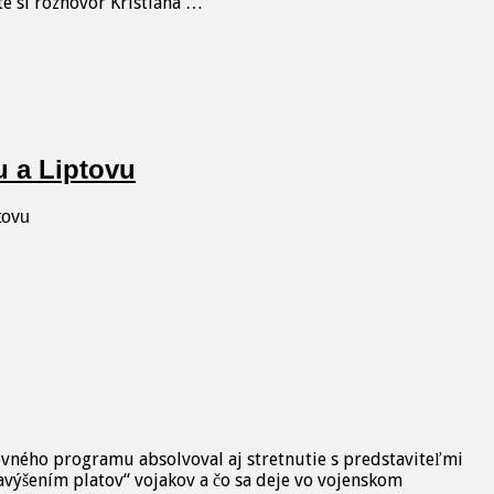
te si rozhovor Kristiána …
 a Liptovu
tovu
ovného programu absolvoval aj stretnutie s predstaviteľmi
navýšením platov“ vojakov a čo sa deje vo vojenskom