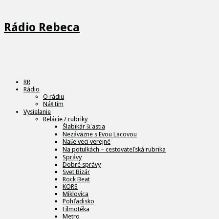
Rádio Rebeca
RR
Rádio
O rádiu
Náš tím
Vysielanie
Relácie / rubriky
Šlabikár šťastia
Nezáväzne s Evou Lacovou
Naše veci verejné
Na potulkách – cestovateľská rubrika
Správy
Dobré správy
Svet Bizár
Rock Beat
KORS
Miklovica
Pohľadisko
Filmotéka
Metro