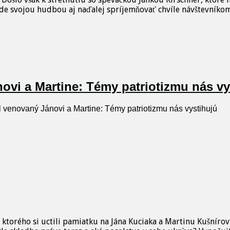
a bude svojou hudbou aj naďalej spríjemňovať chvíle návštevní
novi a Martine: Témy patriotizmu nás vy
l venovaný Jánovi a Martine: Témy patriotizmu nás vystihujú
ktorého si uctili pamiatku na Jána Kuciaka a Martinu Kušnírov