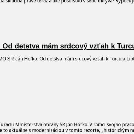
la skladba práve teraz a aké posolstvo v sebe ukrýva? Vypočuj
 Od detstva mám srdcový vzťah k Turcu
MO SR Ján Hoľko: Od detstva mám srdcový vzťah k Turcu a Lip
 úradu Ministerstva obrany SR Ján Hoľko. V rámci svojho prac
 je to aktuálne s modernizáciou v tomto rezorte, „historickým 