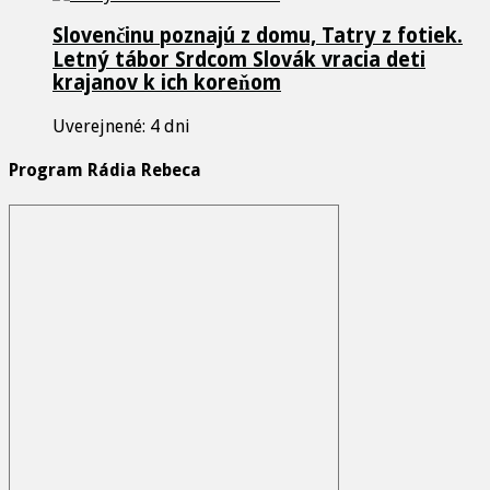
Slovenčinu poznajú z domu, Tatry z fotiek.
Letný tábor Srdcom Slovák vracia deti
krajanov k ich koreňom
Uverejnené: 4 dni
Program Rádia Rebeca