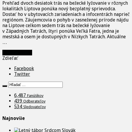
Prehľad dvoch desiatok trás na bežecké lyžovanie v rôznych
lokalitách Liptova ponúka nový bezplatný sprievodca.
Dostať ho v ubytovacích zariadeniach a infocentrách naprieč
regiónom. Záujemcovia o pohyb v zasneženej prírode nájdu
na Liptove celkom sedem trás na bežecké lyžovanie
v Západných Tatrách, štyri ponúka Veľká Fatra, jedna je
mestská a osem je dostupných v Nízkych Tatrách. Aktuálne
…
Prečítať viac »
Zdieľať
Facebook
Twitter
6,487
Fanúšikov
439
Odberateľov
534
Sledovateľov
Najnovšie