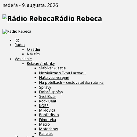
nedeľa - 9. augusta, 2026
Rádio Rebeca
RR
Rádio
O rádiu
Náš tím
Vysielanie
Relácie / rubriky
Šlabikár šťastia
Nezáväzne s Evou Lacovou
Naše veci verejné
Na potulkách – cestovateľská rubrika
Správy
Dobré správy
Svet Bizár
Rock Beat
KORS
Miklovica
Pohľadisko
Filmotéka
Metro
Motoshow
Panelák