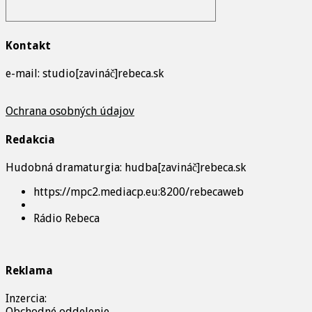
Kontakt
e-mail: studio[zavináč]rebeca.sk
Ochrana osobných údajov
Redakcia
Hudobná dramaturgia: hudba[zavináč]rebeca.sk
https://mpc2.mediacp.eu:8200/rebecaweb
Rádio Rebeca
Reklama
Inzercia:
Obchodné oddelenie