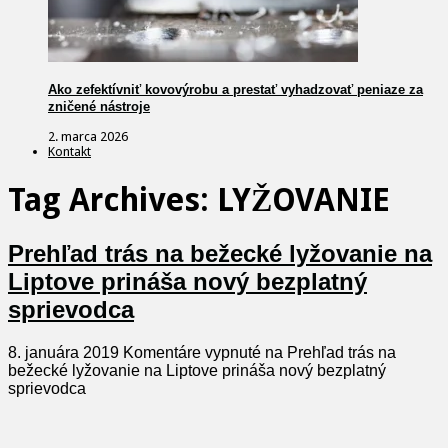
Ako zefektívniť kovovýrobu a prestať vyhadzovať peniaze za
zničené nástroje
2. marca 2026
Kontakt
Tag Archives:
LYŽOVANIE
Prehľad trás na bežecké lyžovanie na
Liptove prináša nový bezplatný
sprievodca
8. januára 2019
Komentáre vypnuté
na Prehľad trás na
bežecké lyžovanie na Liptove prináša nový bezplatný
sprievodca