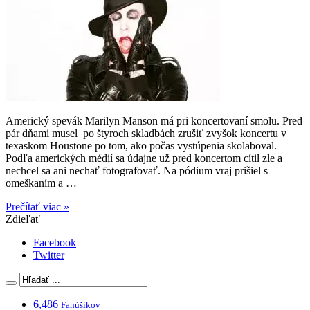
Americký spevák Marilyn Manson má pri koncertovaní smolu. Pred
pár dňami musel po štyroch skladbách zrušiť zvyšok koncertu v
texaskom Houstone po tom, ako počas vystúpenia skolaboval.
Podľa amerických médií sa údajne už pred koncertom cítil zle a
nechcel sa ani nechať fotografovať. Na pódium vraj prišiel s
omeškaním a …
Prečítať viac »
Zdieľať
Facebook
Twitter
6,486
Fanúšikov