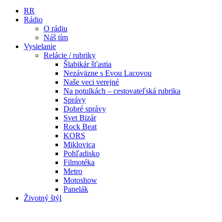
RR
Rádio
O rádiu
Náš tím
Vysielanie
Relácie / rubriky
Šlabikár šťastia
Nezáväzne s Evou Lacovou
Naše veci verejné
Na potulkách – cestovateľská rubrika
Správy
Dobré správy
Svet Bizár
Rock Beat
KORS
Miklovica
Pohľadisko
Filmotéka
Metro
Motoshow
Panelák
Životný štýl