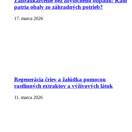
Záhradkárčenie bez zbytočného odpadu: Kam
patria obaly zo záhradných potrieb?
17. marca 2026
Regenerácia čriev a žalúdka pomocou
rastlinných extraktov a výživových látok
11. marca 2026