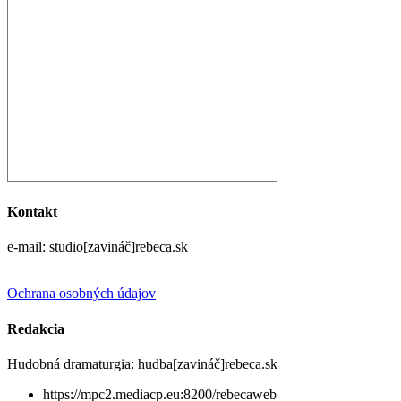
Kontakt
e-mail: studio[zavináč]rebeca.sk
Ochrana osobných údajov
Redakcia
Hudobná dramaturgia: hudba[zavináč]rebeca.sk
https://mpc2.mediacp.eu:8200/rebecaweb