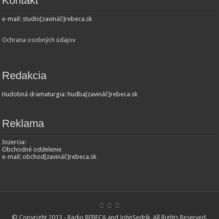
Kontakt
e-mail: studio[zavináč]rebeca.sk
Ochrana osobných údajov
Redakcia
Hudobná dramaturgia: hudba[zavináč]rebeca.sk
Reklama
Inzercia:
Obchodné oddelenie
e-mail: obchod[zavináč]rebeca.sk
© Copyright 2013 - Radio REBECA and
JohnSedrik
. All Rights Reserved.