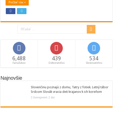
Prečítať viac »
6,488
439
534
Fanúšikov
Odberateľov
Sledovateľov
Najnovšie
Slovenčinu poznajú z domu, Tatry z fotiek. Letný tábor
Srdcom Slovák vracia deti krajanov k ich koreňom
Uverejnené: 2 dni