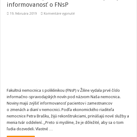
informovanosť o FNsP
na
19. februára 2019
Komentáre vypnuté
Žilina:
Noviny
Naša
nemocnica
majú
zvýšiť
informovanosť
o
FNsP
Fakultná nemocnica s poliklinikou (FNsP) v Žiline vydala prvé číslo
informačno-spravodajských novín pod názvom Naša nemocnica.
Noviny majú zvýšiť informovanosť pacientov i zamestnancov
o zmenách a dianí v nemocnici. Podľa ekonomického riaditeľa
nemocnice Petra Brašku, žijú rekonštrukciami, prinášajú nové služby a
menia tvár oddelení. „Preto si myslíme, že je dôležité, aby sa o tom
ľudia dozvedeli. Vlastné …