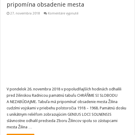
pripomína obsadenie mesta
na
27. novembra 2018
Komentáre vypnuté
V
Žiline
odhalili
pamätnú
tabuľu,
ktorá
pripomína
obsadenie
mesta
V pondelok 26. novembra 2018 v popoludňajších hodinách odhalili
pred žilinskou Radnicou pamätnú tabuľu CHRÁŇME SI SLOBODU
A NEZABÚDAJME. Tabuľa má pripomínať obsadenie mesta Žilina
cudzími vojskami v priebehu polstoročia 1918 – 1968. Pamätnú dosku
s unikátnym reliéfom zobrazujúcim GENIUS LOCI SOLNENSIS
slávnostne odhalil predseda Zboru Žilincov spolu so zástupcami
mesta Žilina …