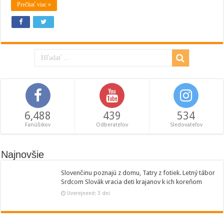
Prečítať viac »
6,488
439
534
Fanúšikov
Odberateľov
Sledovateľov
Najnovšie
Slovenčinu poznajú z domu, Tatry z fotiek. Letný tábor
Srdcom Slovák vracia deti krajanov k ich koreňom
Uverejnené: 3 dni