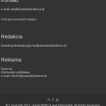
Kontakt
e-mail: studio[zavináč]rebeca.sk
Ochrana osobných údajov
Redakcia
Hudobná dramaturgia: hudba[zavináč]rebeca.sk
Reklama
Inzercia:
Obchodné oddelenie
e-mail: obchod[zavináč]rebeca.sk
© Copyright 2013 - Radio REBECA and
JohnSedrik
. All Rights Reserved.