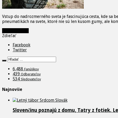
Vstup do nadrozmerného sveta je fascinujúca cesta, kde sa b
pneumatikách na svete, ktoré nie sú len kusom gumy, ale kom
Prečítať viac »
Zdieľať
Facebook
Twitter
6,488
Fanúšikov
439
Odberateľov
534
Sledovateľov
Najnovšie
Slovenčinu poznajú z domu, Tatry z fotiek. L