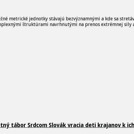
ežné metrické jednotky stávajú bezvýznamnými a kde sa stretáv
plexnými štruktúrami navrhnutými na prenos extrémnej sily a 
etný tábor Srdcom Slovák vracia deti krajanov k i