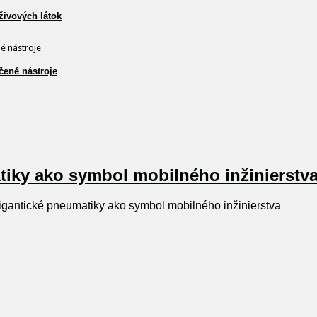
živových látok
čené nástroje
tiky ako symbol mobilného inžinierstv
igantické pneumatiky ako symbol mobilného inžinierstva