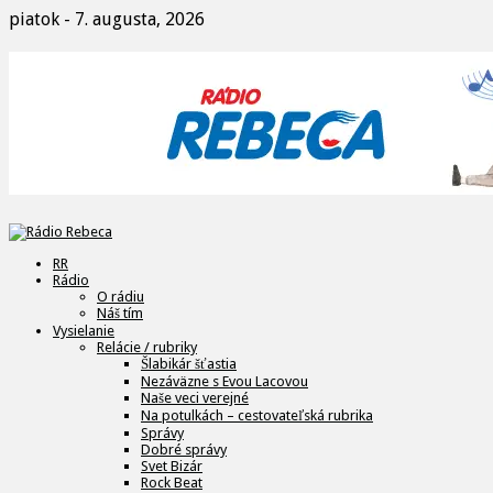
piatok - 7. augusta, 2026
RR
Rádio
O rádiu
Náš tím
Vysielanie
Relácie / rubriky
Šlabikár šťastia
Nezáväzne s Evou Lacovou
Naše veci verejné
Na potulkách – cestovateľská rubrika
Správy
Dobré správy
Svet Bizár
Rock Beat