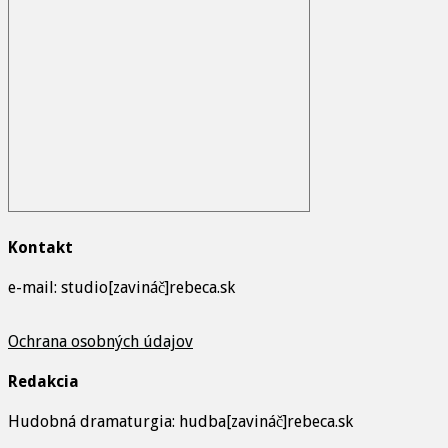
Kontakt
e-mail: studio[zavináč]rebeca.sk
Ochrana osobných údajov
Redakcia
Hudobná dramaturgia: hudba[zavináč]rebeca.sk