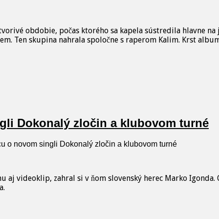
vorivé obdobie, počas ktorého sa kapela sústredila hlavne na 
iem. Ten skupina nahrala spoločne s raperom Kalim. Krst albu
gli Dokonalý zločin a klubovom turné
u o novom singli Dokonalý zločin a klubovom turné
 aj videoklip, zahral si v ňom slovenský herec Marko Igonda. O
za.