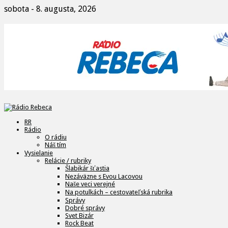
sobota - 8. augusta, 2026
RR
Rádio
O rádiu
Náš tím
Vysielanie
Relácie / rubriky
Šlabikár šťastia
Nezáväzne s Evou Lacovou
Naše veci verejné
Na potulkách – cestovateľská rubrika
Správy
Dobré správy
Svet Bizár
Rock Beat