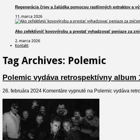
Regenerácia čriev a žalúdka pomocou rastlinných extraktov a vý
11. marca 2026
Ako zefektívniť kovovýrobu a prestať vyhadzovať peniaze za zni
2. marca 2026
Kontakt
Tag Archives:
Polemic
Polemic vydáva retrospektívny album 
26. februára 2024
Komentáre vypnuté
na Polemic vydáva retro