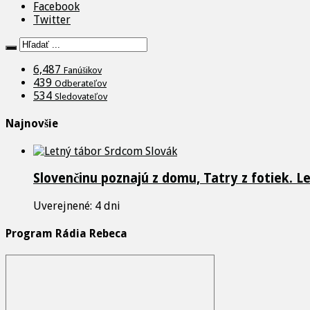
Facebook
Twitter
6,487
Fanúšikov
439
Odberateľov
534
Sledovateľov
Najnovšie
Slovenčinu poznajú z domu, Tatry z fotiek. L
Uverejnené: 4 dni
Program Rádia Rebeca