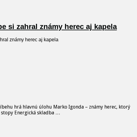
pe si zahral známy herec aj kapela
zahral známy herec aj kapela
 príbehu hrá hlavnú úlohu Marko Igonda – známy herec, ktorý
ez stopy Energická skladba …