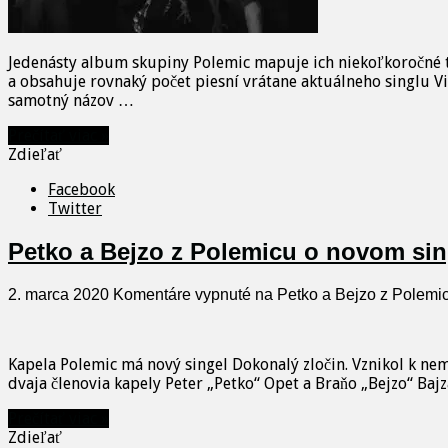
Jedenásty album skupiny Polemic mapuje ich niekoľkoročné t
a obsahuje rovnaký počet piesní vrátane aktuálneho singlu V
samotný názov …
Prečítať viac »
Zdieľať
Facebook
Twitter
Petko a Bejzo z Polemicu o novom sin
2. marca 2020
Komentáre vypnuté
na Petko a Bejzo z Polemic
Kapela Polemic má nový singel Dokonalý zločin. Vznikol k nemu
dvaja členovia kapely Peter „Petko“ Opet a Braňo „Bejzo“ Baj
Prečítať viac »
Zdieľať