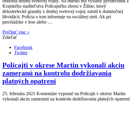
obdobia druhej svetovej vojny. Na miesto bol vyslaný pyrotechnik z
Krajského riaditeľstva Policajného zboru v Žiline, ktorý
delostrelecké granáty z druhej svetovej vojny zaistil k dodatočnej
likvidácii. Polícia o tom informuje na sociálnej sieti. Ak pri
prechádzke v lese alebo …
Prečítať viac »
Zdieľať
Facebook
Twitter
Policajti v okrese Martin vykonali akciu
zameranú na kontrolu dodržiavania
platných opatrení
25. februára 2021
Komentáre vypnuté
na Policajti v okrese Martin
vykonali akciu zameranú na kontrolu dodržiavania platných opatrení