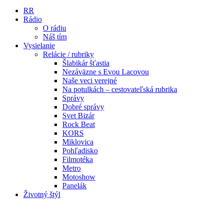
RR
Rádio
O rádiu
Náš tím
Vysielanie
Relácie / rubriky
Šlabikár šťastia
Nezáväzne s Evou Lacovou
Naše veci verejné
Na potulkách – cestovateľská rubrika
Správy
Dobré správy
Svet Bizár
Rock Beat
KORS
Miklovica
Pohľadisko
Filmotéka
Metro
Motoshow
Panelák
Životný štýl