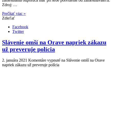
zamestnania odporúča mať pri sebe potvrdenie od zamestnávateľa.
Zdroj: …
Prečítať viac »
Zdieľať
Facebook
Twitter
Slávenie omší na Orave napriek zákazu
už preveruje polícia
2. januára 2021
Komentáre vypnuté
na Slávenie omší na Orave
napriek zákazu už preveruje polícia