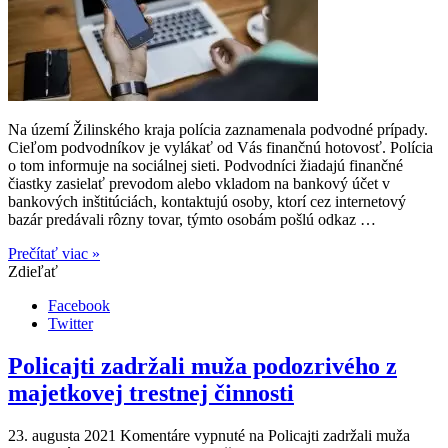
Na území Žilinského kraja polícia zaznamenala podvodné prípady.
Cieľom podvodníkov je vylákať od Vás finančnú hotovosť. Polícia
o tom informuje na sociálnej sieti. Podvodníci žiadajú finančné
čiastky zasielať prevodom alebo vkladom na bankový účet v
bankových inštitúciách, kontaktujú osoby, ktorí cez internetový
bazár predávali rôzny tovar, týmto osobám pošlú odkaz …
Prečítať viac »
Zdieľať
Facebook
Twitter
Policajti zadržali muža podozrivého z
majetkovej trestnej činnosti
23. augusta 2021
Komentáre vypnuté
na Policajti zadržali muža