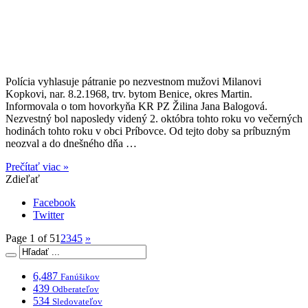
Polícia vyhlasuje pátranie po nezvestnom mužovi Milanovi
Kopkovi, nar. 8.2.1968, trv. bytom Benice, okres Martin.
Informovala o tom hovorkyňa KR PZ Žilina Jana Balogová.
Nezvestný bol naposledy videný 2. októbra tohto roku vo večerných
hodinách tohto roku v obci Príbovce. Od tejto doby sa príbuzným
neozval a do dnešného dňa …
Prečítať viac »
Zdieľať
Facebook
Twitter
Page 1 of 5
1
2
3
4
5
»
6,487
Fanúšikov
439
Odberateľov
534
Sledovateľov