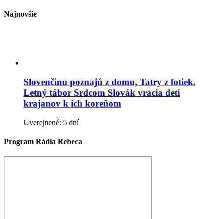
Najnovšie
Slovenčinu poznajú z domu, Tatry z fotiek.
Letný tábor Srdcom Slovák vracia deti
krajanov k ich koreňom
Uverejnené: 5 dní
Program Rádia Rebeca