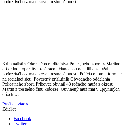
podozrivého z majetkovej trestnej činnosti
Kriminalisti z Okresného riaditeľstva Policajného zboru v Martine
dôslednou operatívno-pátracou činnosťou odhalili a zadržali
podozrivého z majetkovej trestnej činnosti. Polícia o tom informuje
na sociálnej sieti. Poverený príslušník Obvodného oddelenia
Policajného zboru Príbovce obvinil 43 ročného muža z okresu
Martin z trestného činu krádeže. Obvinený muž mal v uplynulých
dňoch …
Prečítať viac »
Zdieľať
Facebook
Twitter