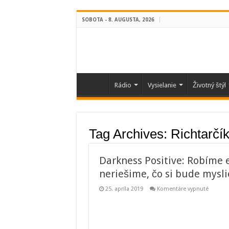
SOBOTA - 8. AUGUSTA, 2026
Rádio
Vysielanie
Životný štýl
Tag Archives:
Richtarčí
Darkness Positive: Robíme 
neriešime, čo si bude mysl
na
25. apríla 2019
Komentáre vypnuté
Darkne
Positive
Robíme
experim
prístup,
kde