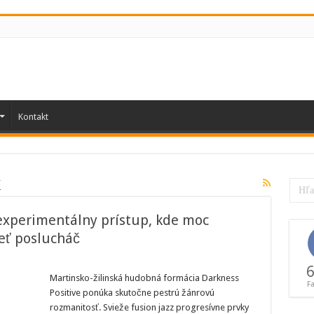
Kontakt
k
experimentálny prístup, kde moc
ieť poslucháč
ss
6
:
Martinsko-žilinská hudobná formácia Darkness
F
Positive ponúka skutočne pestrú žánrovú
entálny
rozmanitosť. Svieže fusion jazz progresívne prvky