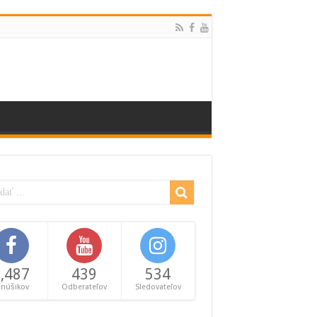
,487
439
534
anúšikov
Odberateľov
Sledovateľov