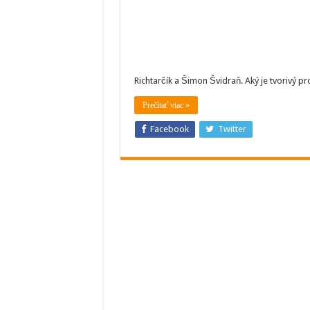
moc
nerieši
čo
si
bude
myslieť
posluc
Richtarčík a Šimon Švidraň. Aký je tvorivý 
Prečítať viac »
Facebook
Twitter