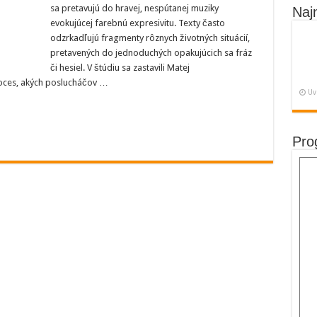
sa pretavujú do hravej, nespútanej muziky
Naj
me,
evokujúcej farebnú expresivitu. Texty často
odzrkadľujú fragmenty rôznych životných situácií,
pretavených do jednoduchých opakujúcich sa fráz
háč
či hesiel. V štúdiu sa zastavili Matej
proces, akých poslucháčov …
Uv
Pro