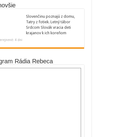
novšie
Slovenčinu poznajú z domu,
Tatry z fotiek. Letný tábor
Srdcom Slovák vracia deti
krajanov k ich koreňom
erejnené: 4 dni
gram Rádia Rebeca