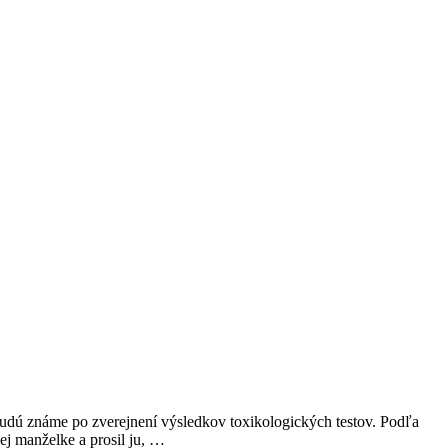
í budú známe po zverejnení výsledkov toxikologických testov. Podľa
ej manželke a prosil ju, …