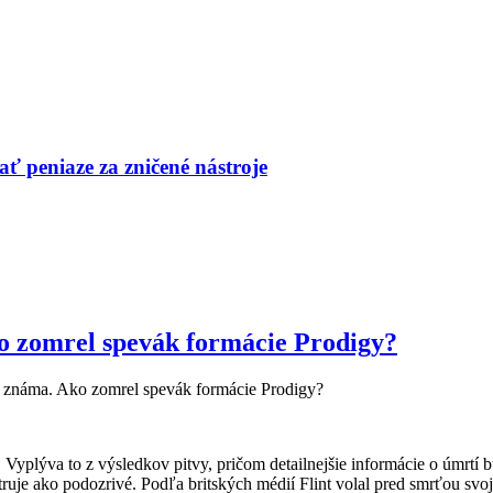
ť peniaze za zničené nástroje
ko zomrel spevák formácie Prodigy?
je známa. Ako zomrel spevák formácie Prodigy?
. Vyplýva to z výsledkov pitvy, pričom detailnejšie informácie o úmrt
uje ako podozrivé. Podľa britských médií Flint volal pred smrťou svoj