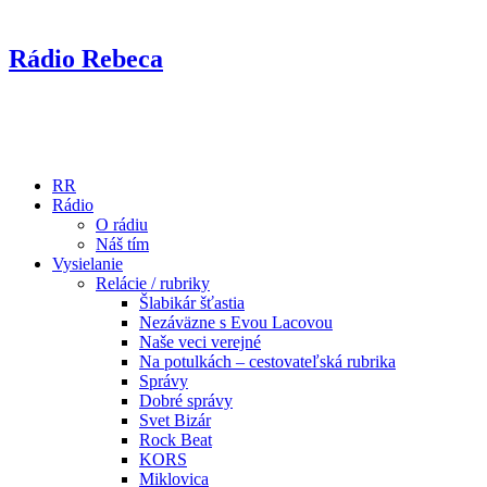
Rádio Rebeca
RR
Rádio
O rádiu
Náš tím
Vysielanie
Relácie / rubriky
Šlabikár šťastia
Nezáväzne s Evou Lacovou
Naše veci verejné
Na potulkách – cestovateľská rubrika
Správy
Dobré správy
Svet Bizár
Rock Beat
KORS
Miklovica