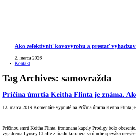
Ako zefektívniť kovovýrobu a prestať vyhadzova
2. marca 2026
Kontakt
Tag Archives:
samovražda
Príčina úmrtia Keitha Flinta je známa. A
12. marca 2019
Komentáre vypnuté
na Príčina úmrtia Keitha Flinta 
Príčinou smrti Keitha Flinta, frontmana kapely Prodigy bolo obesenie
vyjadrenia Lynsey Chaffe z úradu koronera sa úmrtie speváka nevyšetr