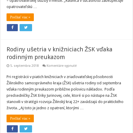
– opatrovateľskej služby v meste. „Radnica v súčasnosti zabezpečuje
opatrovateľskú …
Prečítať viac »
Rodiny ušetria v knižniciach ŽSK vďaka
rodinným preukazom
na
5. septembra 2018
Komentáre vypnuté
Rodiny
ušetria
Pri registrácii v piatich knižniciach v zriaďovateľskej pôsobnosti
v
knižniciach
Žilinského samosprávneho kraja (ŽSK) ušetria rodiny od septembra
ŽSK
vďaka
vďaka rodinným preukazom približne polovicu nákladov. Podľa
rodinným
predsedníčky ŽSK Eriky Jurinovej, cele, ktoré si po nástupe na ŽSK
preukazom
stanovili v stratégii rozvoja Žilinský kraj 22+ zavádzajú do praktického
života. „Aj toto je jedno z opatrení, ktorými …
Prečítať viac »