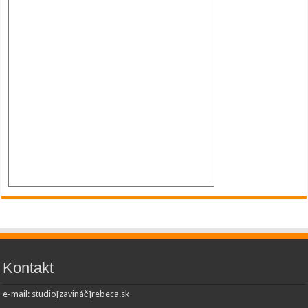
Kontakt
e-mail: studio[zavináč]rebeca.sk