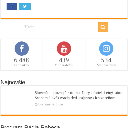
6,488
439
534
Fanúšikov
Odberateľov
Sledovateľov
Najnovšie
Slovenčinu poznajú z domu, Tatry z fotiek. Letný tábor
Srdcom Slovák vracia deti krajanov k ich koreňom
Uverejnené: 3 dni
Program Rádia Rebeca