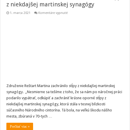
z niekdajšej martinskej synagógy
na
1. marca 2021
Komentáre vypnuté
Združenie
Reštart
Martina
zachránilo
stĺpy
z
niekdajšej
martinskej
synagógy
Združenie Reštart Martina zachránilo stĺpy z niekdajšej martinskej
synagógy. „Nesmierne sa tešíme z toho, že sa nám po náročnej práci
podarilo vypátrať, odkúpiť a zachrániť krásne oporné stĺpy z
niekdajšej martinskej synagógy, ktorá stála v tesnej blízkosti
súčasného Národného cintorína. Tá bola, na veľkú škodu nášho
mesta, zbúraná v 70-tych …
Prečítať viac »