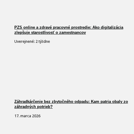
PZS online a zdravé pracovné prostredie: Ako digitalizácia
zlepšuje starostlivosť o zamestnancov
Uverejnené: 2 týždne
Záhradkárčenie bez zbytočného odpadu: Kam patria obaly zo
záhradných potrieb?
17. marca 2026