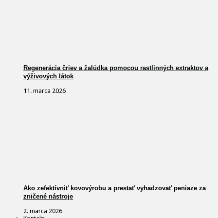
Regenerácia čriev a žalúdka pomocou rastlinných extraktov a
výživových látok
11. marca 2026
Ako zefektívniť kovovýrobu a prestať vyhadzovať peniaze za
zničené nástroje
2. marca 2026