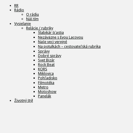
RR
Rádio
O rádiu
Náš tím
Vysielanie
Relácie / rubriky
Šlabikár šťastia
Nezáväzne s Evou Lacovou
Naše veci verejné
Na potulkách – cestovateľská rubrika
Správy
Dobré správy
Svet Bizár
Rock Beat
KORS
Miklovica
Pohľadisko
Filmotéka
Metro
Motoshow
Panelák
Životný štýl