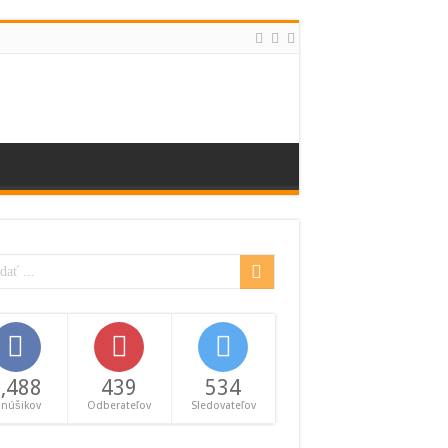
,488
439
534
anúšikov
Odberateľov
Sledovateľov