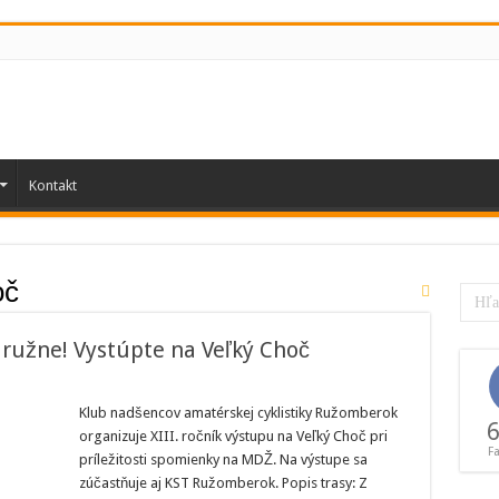
Kontakt
oč
družne! Vystúpte na Veľký Choč
Klub nadšencov amatérskej cyklistiky Ružomberok
6
organizuje XIII. ročník výstupu na Veľký Choč pri
F
príležitosti spomienky na MDŽ. Na výstupe sa
žne!
zúčastňuje aj KST Ružomberok. Popis trasy: Z