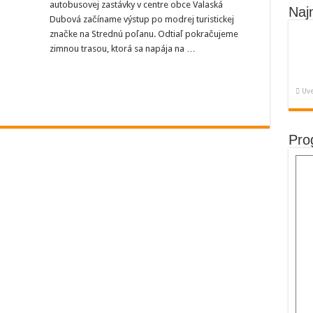
autobusovej zastávky v centre obce Valaská
Naj
Dubová začíname výstup po modrej turistickej
značke na Strednú poľanu. Odtiaľ pokračujeme
zimnou trasou, ktorá sa napája na …
Uve
Pro