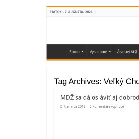
PIATOK - 7. AUGUSTA, 2026
Rádio
Vysielanie
Životný štýl
Tag Archives:
Veľký Ch
MDŽ sa dá osláviť aj dobro
na
7. marca 2018
Komentáre vypnuté
MDŽ
sa
dá
osláviť
aj
dobrodru
Vystúpte
na