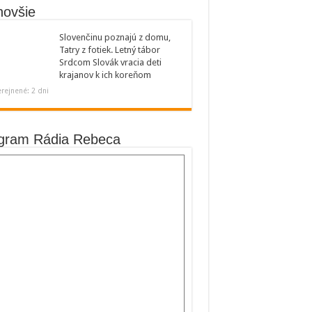
novšie
Slovenčinu poznajú z domu,
Tatry z fotiek. Letný tábor
Srdcom Slovák vracia deti
krajanov k ich koreňom
rejnené: 2 dni
gram Rádia Rebeca