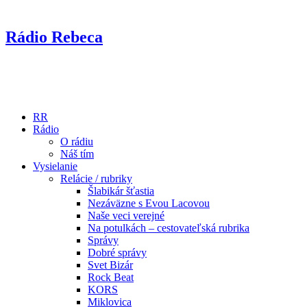
Rádio Rebeca
RR
Rádio
O rádiu
Náš tím
Vysielanie
Relácie / rubriky
Šlabikár šťastia
Nezáväzne s Evou Lacovou
Naše veci verejné
Na potulkách – cestovateľská rubrika
Správy
Dobré správy
Svet Bizár
Rock Beat
KORS
Miklovica