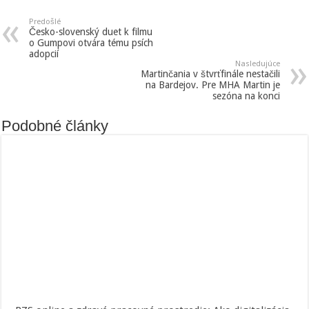
Predošlé
Česko-slovenský duet k filmu
o Gumpovi otvára tému psích
adopcií
Nasledujúce
Martinčania v štvrťfinále nestačili
na Bardejov. Pre MHA Martin je
sezóna na konci
Podobné články