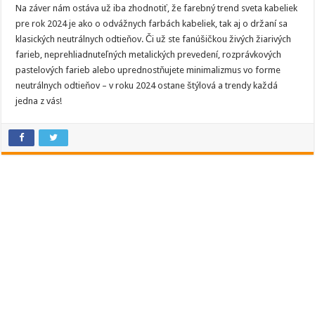
Na záver nám ostáva už iba zhodnotiť, že farebný trend sveta kabeliek
pre rok 2024 je ako o odvážnych farbách kabeliek, tak aj o držaní sa
klasických neutrálnych odtieňov. Či už ste fanúšičkou živých žiarivých
farieb, neprehliadnuteľných metalických prevedení, rozprávkových
pastelových farieb alebo uprednostňujete minimalizmus vo forme
neutrálnych odtieňov – v roku 2024 ostane štýlová a trendy každá
jedna z vás!