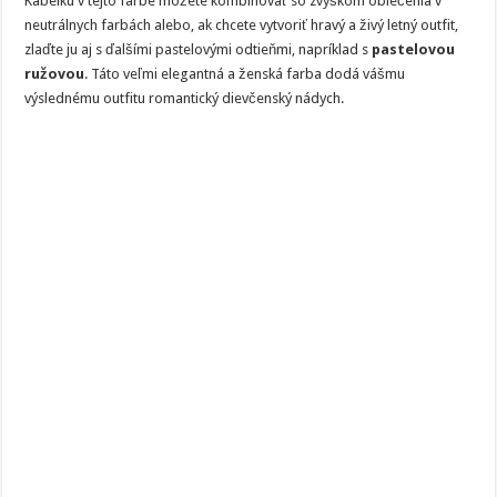
Kabelku v tejto farbe môžete kombinovať so zvyškom oblečenia v
neutrálnych farbách alebo, ak chcete vytvoriť hravý a živý letný outfit,
zlaďte ju aj s ďalšími pastelovými odtieňmi, napríklad s
pastelovou
ružovou
. Táto veľmi elegantná a ženská farba dodá vášmu
výslednému outfitu romantický dievčenský nádych.