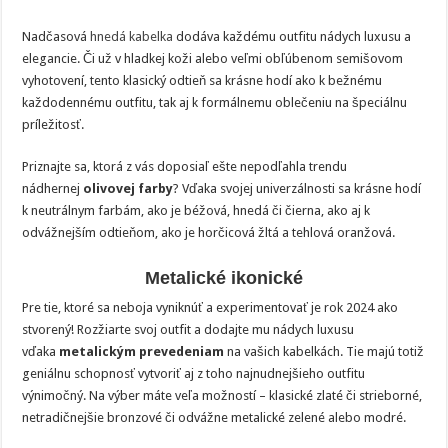
Nadčasová
hnedá kabelka
dodáva každému outfitu nádych luxusu a
elegancie. Či už v hladkej koži alebo veľmi obľúbenom semišovom
vyhotovení, tento klasický odtieň sa krásne hodí ako k bežnému
každodennému outfitu, tak aj k formálnemu oblečeniu na špeciálnu
príležitosť.
Priznajte sa, ktorá z vás doposiaľ ešte nepodľahla trendu
nádhernej
olivovej farby
? Vďaka svojej univerzálnosti sa krásne hodí
k neutrálnym farbám, ako je béžová, hnedá či čierna, ako aj k
odvážnejším odtieňom, ako je horčicová žltá a tehlová oranžová.
Metalické ikonické
Pre tie, ktoré sa neboja vyniknúť a experimentovať je rok 2024 ako
stvorený! Rozžiarte svoj outfit a dodajte mu nádych luxusu
vďaka
metalickým prevedeniam
na vašich kabelkách. Tie majú totiž
geniálnu schopnosť vytvoriť aj z toho najnudnejšieho outfitu
výnimočný. Na výber máte veľa možností – klasické zlaté či strieborné,
netradičnejšie bronzové či odvážne metalické zelené alebo modré.