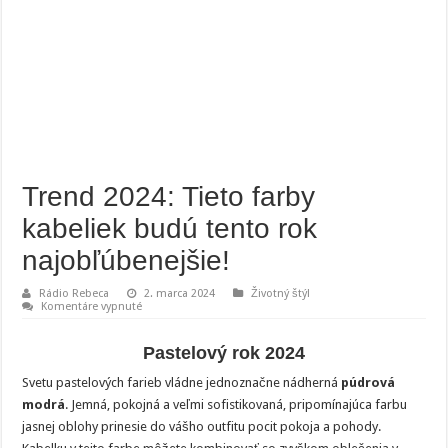
Trend 2024: Tieto farby
kabeliek budú tento rok
najobľúbenejšie!
Rádio Rebeca
2. marca 2024
Životný štýl
na
Komentáre vypnuté
Trend
2024:
Tieto
Pastelový rok 2024
farby
kabeliek
Svetu pastelových farieb vládne jednoznačne nádherná
púdrová
budú
tento
modrá
. Jemná, pokojná a veľmi sofistikovaná, pripomínajúca farbu
rok
najobľúbenejšie!
jasnej oblohy prinesie do vášho outfitu pocit pokoja a pohody.