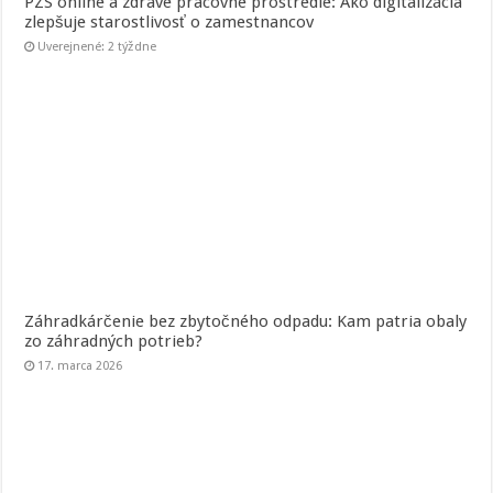
PZS online a zdravé pracovné prostredie: Ako digitalizácia
zlepšuje starostlivosť o zamestnancov
Uverejnené: 2 týždne
Záhradkárčenie bez zbytočného odpadu: Kam patria obaly
zo záhradných potrieb?
17. marca 2026