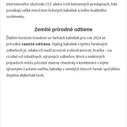
internetového obchodu CCC alebo v ich kamenných predajniach, kde
ponúkajú veľké množstvo krásnych kabeliek a iného kvalitného
sortimentu.
Zemité prírodné odtiene
Ďalším horúcim trendom vo farbách kabeliek pre rok 2024 sú
prírodné
zemité odtiene
. Styling kabeliek v týchto farebných
odtieňoch je, vďaka ich nadčasovosti a všestrannosti, hračka – na
rozdiel od odvážnych, výrazných odtieňov, ktoré v niektorých
prípadoch môžu pôsobiť mierne chaoticky v kombinácii s inými
výraznými časťami outfitu, kabelky v zemitých tónoch farieb spoľahlivo
doplnia akýkoľvek look.