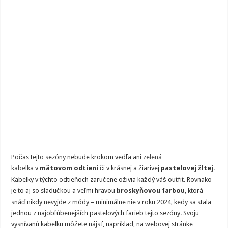
Počas tejto sezóny nebude krokom vedľa ani
zelená
kabelka
v
mätovom odtieni
či v krásnej a žiarivej
pastelovej žltej
.
Kabelky v týchto odtieňoch zaručene oživia každý váš outfit. Rovnako
je to aj so sladučkou a veľmi hravou
broskyňovou farbou
, ktorá
snáď nikdy nevyjde z módy – minimálne nie v roku 2024, kedy sa stala
jednou z najobľúbenejších pastelových farieb tejto sezóny. Svoju
vysnívanú kabelku môžete nájsť, napríklad, na webovej stránke