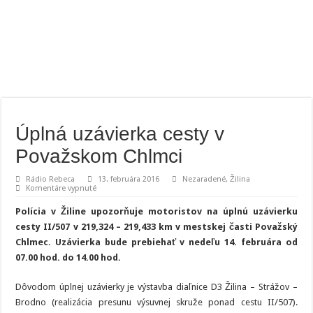
Úplná uzávierka cesty v
Považskom Chlmci
Rádio Rebeca
13. februára 2016
Nezaradené
,
Žilina
na
Komentáre vypnuté
Úplná
uzávierka
Polícia v Žiline upozorňuje motoristov na úplnú uzávierku
cesty
v
cesty II/507 v 219,324 – 219,433 km v mestskej časti Považský
Považskom
Chlmec. Uzávierka bude prebiehať v nedeľu 14. februára od
Chlmci
07.00 hod. do 14.00 hod.
Dôvodom úplnej uzávierky je výstavba diaľnice D3 Žilina – Strážov –
Brodno (realizácia presunu výsuvnej skruže ponad cestu II/507).