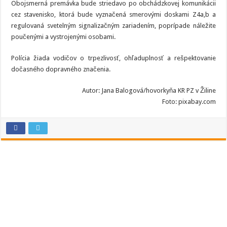
Obojsmerná premávka bude striedavo po obchádzkovej komunikácii
cez stavenisko, ktorá bude vyznačená smerovými doskami Z4a,b a
regulovaná svetelným signalizačným zariadením, poprípade náležite
poučenými a vystrojenými osobami.
Polícia žiada vodičov o trpezlivosť, ohľaduplnosť a rešpektovanie
dočasného dopravného značenia.
Autor: Jana Balogová/hovorkyňa KR PZ v Žiline
Foto: pixabay.com