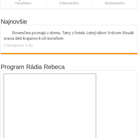
Fanúšikov
Odberateľov
Sledovateľov
Najnovšie
Slovenčinu poznajú z domu, Tatry z fotiek. Letný tábor Srdcom Slovák
vracia deti krajanov k ich koreňom
Uverejnené: 2 dni
Program Rádia Rebeca